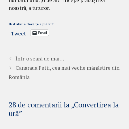
nu­mărul unu. Şi de aici începe prăbu­şirea
noastră, a tuturor.
Distribuie dacă ți-a plăcut:
Tweet
Email
Într-o seară de mai…
Canaraua Fetii, cea mai veche mânăstire din
România
28 de comentarii la „Convertirea la
ură”