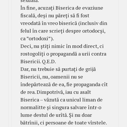
sexuală.
În fine, acuzați Biserica de evaziune
fiscală, deși nu păreți să fi fost
vreodată în vreo biserică (inclusiv din
felul în care scrieți despre ortodocși,
ca ”ortodoxi”).
Deci, nu știți nimic în mod direct, ci
rostogoliți o propagandă a urii contra
Bisericii. Q.E.D.
Dar, nu trebuie să purtați de grijă
Bisericii, nu, oamenii nu se
îndepărtează de ea, fie propaganda cît
de rea. Dimpotrivă, iau cu asalt
Biserica – văzută ca unicul liman de
normalitte și singura salvare într-o
lume destul de urîtă. Și nu doar
bătrînii, ci persoane de toate vîrstele.