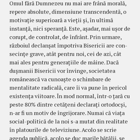
Omul fără Dumnezeu nu mai are frână mo­rală,
repere absolute, dimensiune transcendentă, o
motivaţie superioară a vieţii şi, în ultimă
instanţă, nici speranţă. Este, aşadar, mai uşor de
corupt, de controlat, de înfrânt. Prin urmare,
răz­boiul declanşat împotriva Bisericii are con­
secinţe grave, atât pentru noi, cei de azi, cât
mai ales pentru generaţiile de mâine. Dacă
duşmanii Bisericii vor învinge, societatea
românească va cu­noaşte o schimbare de
mentalitate radicală, care îi va pune în pericol
existenţa viitoare. În mod normal, într-o ţară cu
peste 80% dintre cetăţeni declaraţi ortodocşi,
n-ar fi un motiv de îngrijorare. Numai că viaţa
social-politică de la noi s-a mutat din realitate
în platourile de tele­viziune. Acolo se scrie
agenda publică, acolo se duc marile bătălii, se