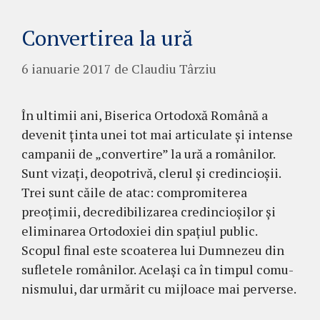
Convertirea la ură
6 ianuarie 2017
de
Claudiu Târziu
În ultimii ani, Biserica Ortodoxă Română a
devenit ţinta unei tot mai articulate şi in­tense
campanii de „convertire” la ură a ro­mâ­ni­lor.
Sunt vizaţi, deopotrivă, clerul şi credin­cio­şii.
Trei sunt căile de atac: com­pro­miterea
preoţimii, decredi­bili­za­rea credincioşilor şi
eli­mi­narea Ortodoxiei din spaţiul pu­blic.
Scopul final este scoaterea lui Dum­nezeu din
sufletele româ­ni­lor. Acelaşi ca în timpul co­mu­
nismului, dar urmărit cu mijloace mai perverse.