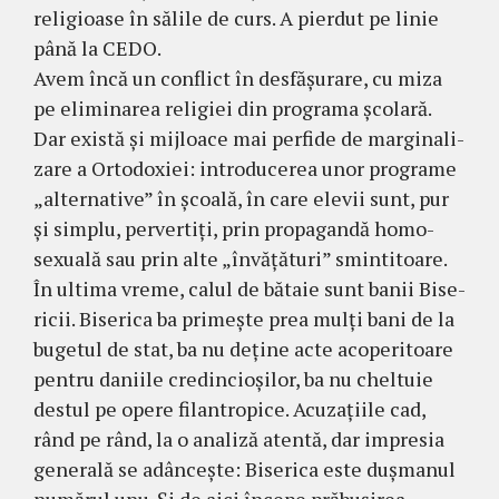
reli­gioase în sălile de curs. A pierdut pe linie
până la CEDO.
Avem încă un conflict în desfăşurare, cu mi­za
pe eliminarea religiei din programa şcolară.
Dar există şi mijloace mai perfide de margina­li­
zare a Ortodoxiei: introducerea unor programe
„alternative” în şcoală, în care elevii sunt, pur
şi simplu, pervertiţi, prin propagandă homo­
sexuală sau prin alte „învăţături” smintitoare.
În ultima vreme, calul de bătaie sunt banii Bise­
ricii. Biserica ba primeşte prea mulţi bani de la
bugetul de stat, ba nu deţine acte acoperitoare
pen­tru daniile credincioşilor, ba nu cheltuie
des­tul pe opere filantropice. Acu­zaţiile cad,
rând pe rând, la o analiză atentă, dar impresia
gene­rală se adânceşte: Biserica este duşmanul