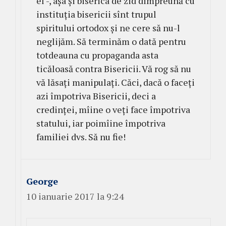
el -, așa și biserica de zid dimpreună cu
instituția bisericii sînt trupul
spiritului ortodox și ne cere să nu-l
neglijăm. Să terminăm o dată pentru
totdeauna cu propaganda asta
ticăloasă contra Bisericii. Vă rog să nu
vă lăsați manipulați. Căci, dacă o faceți
azi împotriva Bisericii, deci a
credinței, mîine o veți face împotriva
statului, iar poimîine împotriva
familiei dvs. Să nu fie!
George
10 ianuarie 2017 la 9:24