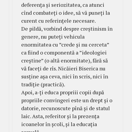
deferența și seriozitatea, ca atunci
cînd combateți o idee, să vă puneți la
curent cu referințele necesare.
De pildă, vorbind despre creștinism în
genere, nu puteți vehicula
enormitatea cu ”crede și nu cerceta”
ca fiind o componentă a ”ideologiei
creștine” (o altă enormitate), fără să
vă faceți de rîs. Nicăieri Biserica nu
susține așa ceva, nici în scris, nici în
tradiție (practică).
Apoi, a-ți educa propriii copii după
propriile convingeri este un drept și o
datorie, recunoscute pînă și de statul
laic. Asta, referitor și la prezența
icoanelor în școli, și la educația