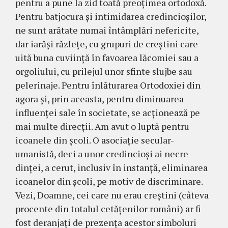
pentru a pune la zid toată preoţimea ortodoxă.
Pentru batjocura şi intimidarea credincioşilor,
ne sunt arătate numai întâmplări nefericite,
dar iarăşi răzleţe, cu grupuri de creştini care
uită buna cuviinţă în favoarea lăcomiei sau a
orgoliului, cu prilejul unor sfinte slujbe sau
pelerinaje. Pentru înlătu­ra­rea Ortodoxiei din
agora şi, prin aceasta, pentru diminuarea
influenţei sale în societate, se ac­ţio­nează pe
mai multe direcţii. Am avut o luptă pen­tru
icoanele din şcoli. O asociaţie secular-
umanistă, deci a unor credincioşi ai ne­cre­
dinţei, a cerut, inclusiv în instanţă, elimi­narea
icoa­ne­lor din şcoli, pe motiv de discri­minare.
Vezi, Doamne, cei care nu erau creştini (câteva
pro­cente din totalul cetăţenilor români) ar fi
fost de­ranjaţi de prezenţa acestor simboluri