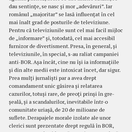
dau sentinţe, se nasc şi mor „adevăruri”. Iar
românul „majo­ri­tar” se lasă influenţat în cel
mai înalt grad de pos­turile de televiziune.
Pentru că televiziunile sunt cel mai facil mijloc
de „informare” şi, toto­dată, cel mai accesibil
furnizor de divertisment. Presa, în general, şi
televiziunile, în special, s-au raliat campaniei
anti-BOR. Aşa încât, cine nu îşi ia in­formaţiile
şi din alte medii este in­to­xicat încet, dar sigur.
Prea mulţi jurnalişti par a avea drept
comandament unic găsirea şi rela­ta­rea
cazurilor, totuşi rare, de preoţi prinşi în gre­
şeală, şi a scandalurilor, inevitabile într-o
comu­nitate uriaşă, de 20 de milioane de
suflete. De­ra­pajele morale izolate ale unor
clerici sunt pre­zentate drept regulă în BOR,