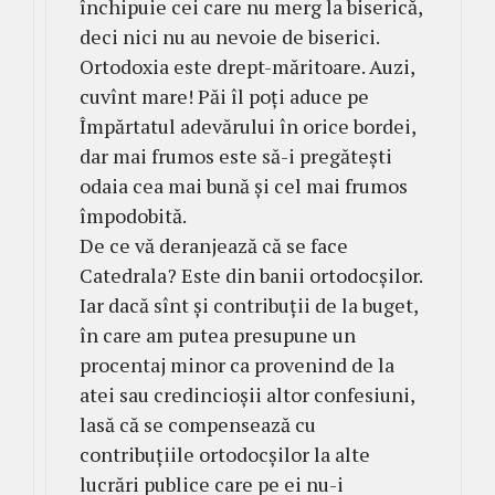
închipuie cei care nu merg la biserică,
deci nici nu au nevoie de biserici.
Ortodoxia este drept-măritoare. Auzi,
cuvînt mare! Păi îl poți aduce pe
Împărtatul adevărului în orice bordei,
dar mai frumos este să-i pregătești
odaia cea mai bună și cel mai frumos
împodobită.
De ce vă deranjează că se face
Catedrala? Este din banii ortodocșilor.
Iar dacă sînt și contribuții de la buget,
în care am putea presupune un
procentaj minor ca provenind de la
atei sau credincioșii altor confesiuni,
lasă că se compensează cu
contribuțiile ortodocșilor la alte
lucrări publice care pe ei nu-i