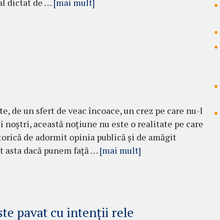
al dictat de …
[mai mult]
te, de un sfert de veac încoace, un crez pe care nu-l
nii noştri, această noţiune nu este o realitate pe care
torică de adormit opinia publică şi de amă­git
tat asta dacă punem faţă …
[mai mult]
e pavat cu intenţii rele