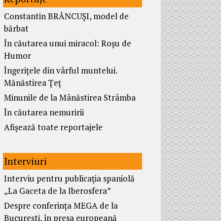
Constantin BRÂNCUȘI, model de
bărbat
În căutarea unui miracol: Roșu de
Humor
Îngerițele din vârful muntelui.
Mănăstirea Țeț
Minunile de la Mânăstirea Strâmba
În căutarea nemuririi
Afișează toate reportajele
Interviuri
Interviu pentru publicația spaniolă
„La Gaceta de la Iberosfera”
Despre conferința MEGA de la
București, în presa europeană