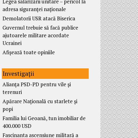
Legea salarizării unitare – pericol la
adresa siguranței naționale
Demolatorii USR atacă Biserica
Guvernul trebuie să facă publice
ajutoarele militare acordate
Ucrainei
Afișează toate opiniile
Investigații
Alianța PSD-PD pentru vile și
terenuri
Apărare Națională cu starlete și
popi
Familia lui Geoană, tun imobiliar de
400.000 USD
Fascinanta ascensiune militară a