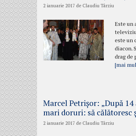
2 ianuarie 2017
de
Claudiu Târziu
Este un a
televizi
este un c
diacon. 
drag de p
[mai mul
Marcel Petrișor: „După 14 
mari doruri: să călătoresc 
2 ianuarie 2017
de
Claudiu Târziu