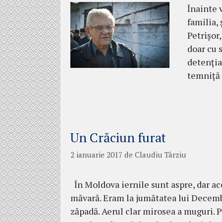
Înainte 
familia, 
Petrişor,
doar cu s
detenţia
tem­niţă
Un Crăciun furat
2 ianuarie 2017
de
Claudiu Târziu
În Moldova iernile sunt aspre, dar ace
măvară. Eram la jumătatea lui Decembr
zăpadă. Aerul clar mirosea a muguri. 