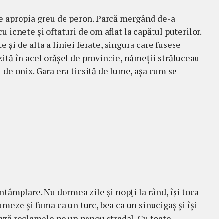
e apropia greu de peron. Parcă mer­gând de-a
cu icnete şi oftaturi de om aflat la capătul puterilor.
e şi de alta a liniei ferate, singura care fusese
ită în acel orăşel de provincie, nămeţii străluceau
l de onix. Gara era ticsită de lume, aşa cum se
ntâm­plare. Nu dormea zile şi nopţi la rând, îşi toca
umeze şi fuma ca un turc, bea ca un sinucigaş şi îşi
ază reclamele pe un panou stradal. Cu toate