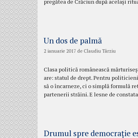
pregătea de Crăciun după acelaşi ritu
Un dos de palmă
2 ianuarie 2017
de
Claudiu Târziu
Clasa politică românească mărtu­ri­seş
are: statul de drept. Pentru po­liticie
să o încarneze, ci o simplă formulă re­
partenerii străini. E lesne de consta
Drumul spre democraţie est