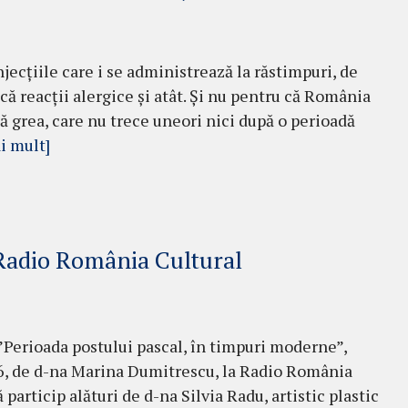
ec­­ţiile care i se administrează la răstimpuri, de
că re­acţii aler­gice şi atât. Şi nu pentru că România
lă grea, care nu trece uneori nici după o pe­rioadă
i mult]
 Radio România Cultural
”Perioada postului pascal, în timpuri moderne”,
2016, de d-na Marina Dumitrescu, la Radio România
 particip alături de d-na Silvia Radu, artistic plastic