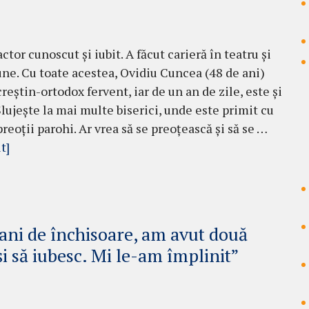
ctor cunoscut şi iubit. A făcut carieră în teatru şi
une. Cu toate acestea, Ovidiu Cuncea (48 de ani)
reştin-ortodox fervent, iar de un an de zile, este şi
Slujeşte la mai multe biserici, unde este primit cu
reoţii parohi. Ar vrea să se preoţească şi să se …
t]
ani de închisoare, am avut două
şi să iubesc. Mi le-am împlinit”