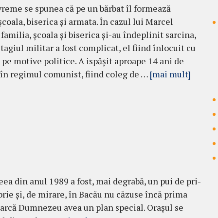
vreme se spunea că pe un bărbat îl for­mează
şcoala, biserica şi armata. În cazul lui Marcel
 familia, şcoala şi biserica şi-au îndeplinit sarcina,
tagiul militar a fost complicat, el fiind înlocuit cu
 pe motive politice. A ispăşit aproape 14 ani de
 în regimul comunist, fiind coleg de …
[mai mult]
ea din anul 1989 a fost, mai degrabă, un pui de pri­
ie şi, de mirare, în Bacău nu căzuse încă prima
Parcă Dumnezeu avea un plan special. Ora­şul se