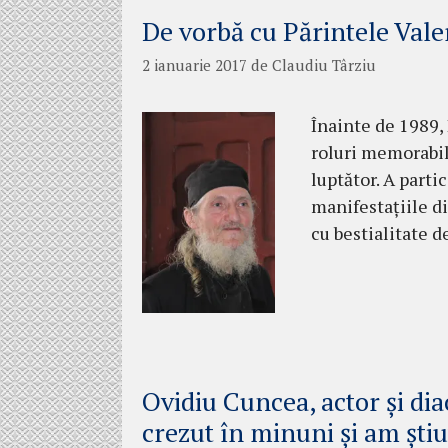
De vorbă cu Părintele Vale
2 ianuarie 2017
de
Claudiu Târziu
Înainte de 1989, 
roluri memorabile
lup­tător. A part
manifestaţiile din
cu bestia­litate 
Ovidiu Cuncea, actor şi di
crezut în minuni şi am şti