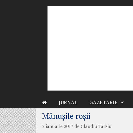
Sari
la
conținut
JURNAL
GAZETĂRIE
Mănuşile roşii
2 ianuarie 2017
de
Claudiu Târziu