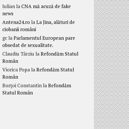
Iulian
la
CNA mă acuză de fake
news
Antena24.ro
la
La Jina, alături de
ciobanii români
gc
la
Parlamentul European pare
obsedat de sexualitate.
Claudiu Târziu
la
Refondăm Statul
Român
Viorica Popa
la
Refondăm Statul
Român
Borțoi Constantin
la
Refondăm
Statul Român