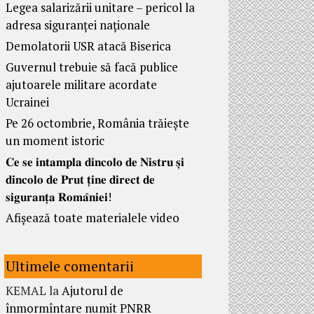
Legea salarizării unitare – pericol la
adresa siguranței naționale
Demolatorii USR atacă Biserica
Guvernul trebuie să facă publice
ajutoarele militare acordate
Ucrainei
Pe 26 octombrie, România trăiește
un moment istoric
𝐂𝐞 𝐬𝐞 𝐢𝐧𝐭𝐚𝐦𝐩𝐥𝐚 𝐝𝐢𝐧𝐜𝐨𝐥𝐨 𝐝𝐞 𝐍𝐢𝐬𝐭𝐫𝐮 𝐬̦𝐢
𝐝𝐢𝐧𝐜𝐨𝐥𝐨 𝐝𝐞 𝐏𝐫𝐮𝐭 𝐭̦𝐢𝐧𝐞 𝐝𝐢𝐫𝐞𝐜𝐭 𝐝𝐞
𝐬𝐢𝐠𝐮𝐫𝐚𝐧𝐭̦𝐚 𝐑𝐨𝐦𝐚̂𝐧𝐢𝐞𝐢!
Afișează toate materialele video
Ultimele comentarii
KEMAL
la
Ajutorul de
înmormîntare numit PNRR