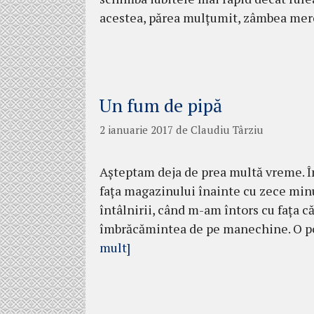
acestea, părea mul­ţu­mit, zâmbea me
Un fum de pipă
2 ianuarie 2017
de
Claudiu Târziu
Aşteptam deja de prea multă vreme. Îm
faţa magazinului înainte cu zece minu
întâlnirii, când m-am întors cu faţa c
îmbrăcămintea de pe manechine. O pos
mult]