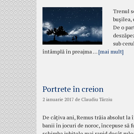
Trenul s
buşilea, 
De o part
deszăpez
sub ceru
întâmplă în preajma …
[mai mult]
Portrete în creion
2 ianuarie 2017
de
Claudiu Târziu
De câţiva ani, Remus trăia absolut la î
banii în jocuri de noroc, începuse să f
schimba iubitele mai rapid decât rule