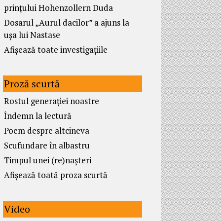
prințului Hohenzollern Duda
Dosarul „Aurul dacilor” a ajuns la
ușa lui Nastase
Afișează toate investigațiile
Proză scurtă
Rostul generației noastre
Îndemn la lectură
Poem despre altcineva
Scufundare în albastru
Timpul unei (re)nașteri
Afișează toată proza scurtă
Video