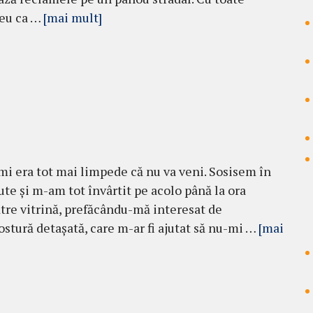
reu ca …
[mai mult]
i era tot mai limpede că nu va veni. Sosisem în
te şi m-am tot învârtit pe acolo până la ora
ătre vitrină, prefăcându-mă interesat de
tură detaşată, care m-ar fi ajutat să nu-mi …
[mai