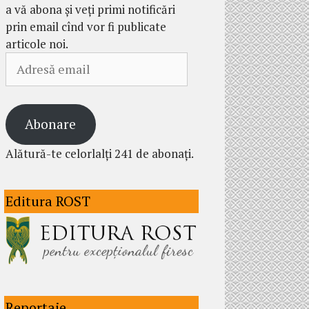
a vă abona și veți primi notificări
prin email cînd vor fi publicate
articole noi.
Adresă
email
Abonare
Alătură-te celorlalți 241 de abonați.
Editura ROST
Reportaje