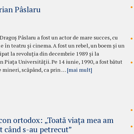
rian Pâslaru
Dragoş Pâslaru a fost un actor de mare succes, cu
 în teatru şi cinema. A fost un rebel, un boem şi un
icipat la revoluţia din decembrie 1989 şi la
 Piaţa Universităţii. Pe 14 iu­nie, 1990, a fost bătut
de mineri, scă­pând, ca prin …
[mai mult]
acon ortodox: „Toată viaţa mea am
ut când s-au petrecut”