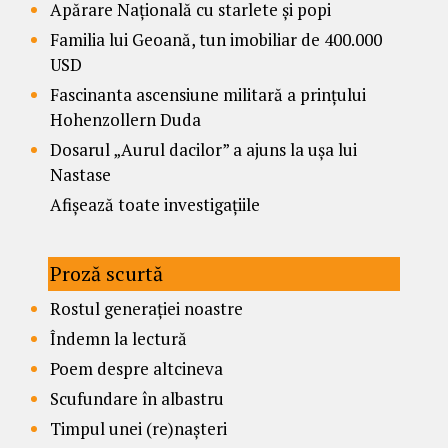
Apărare Națională cu starlete și popi
Familia lui Geoană, tun imobiliar de 400.000
USD
Fascinanta ascensiune militară a prințului
Hohenzollern Duda
Dosarul „Aurul dacilor” a ajuns la ușa lui
Nastase
Afișează toate investigațiile
Proză scurtă
Rostul generației noastre
Îndemn la lectură
Poem despre altcineva
Scufundare în albastru
Timpul unei (re)nașteri