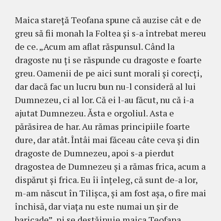
Maica stareţă Teofana spune că auzise cât e de
greu să fii monah la Foltea şi s-a întrebat mereu
de ce. „Acum am aflat răspunsul. Când la
dragoste nu ţi se răspunde cu dragoste e foarte
greu. Oamenii de pe aici sunt morali şi corecţi,
dar dacă fac un lucru bun nu-l consideră al lui
Dumnezeu, ci al lor. Că ei l-au făcut, nu că i-a
ajutat Dumnezeu. Ăsta e orgoliul. Asta e
părăsirea de har. Au rămas principiile foarte
dure, dar atât. Întâi mai făceau câte ceva şi din
dragoste de Dumnezeu, apoi s-a pierdut
dragostea de Dumnezeu şi a rămas frica, acum a
dispărut şi frica. Eu îi înţeleg, că sunt de-a lor,
m-am născut în Tilişca, şi am fost aşa, o fire mai
închisă, dar viaţa nu este numai un şir de
baricade”, ni se destăinuie maica Teofana.