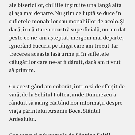
ale bisericilor, chiliile înşiruite una lângă alta
şi aşa mai departe. Nu ştim ce luptă se duce în
sufletele monahilor sau monahiilor de acolo. Şi
dacă, în căutarea noastră superficială, nu am dat
peste ce ne-am aşteptat, mergem mai departe,
ignorând bucuria pe lângă care am trecut. Iar
trecerea aceasta lasă urme şi în sufletele
călugărilor care ne-ar fi dăruit, dacă am fi vrut
să primim.
Cu acest gând am coborât, într-o zi de sfârşit de
vară, de la Schitul Foltea, unde Dumnezeu a
rânduit să ajung căutând noi informaţii despre
viaţa părintelui Arsenie Boca, Sfântul
Ardealului.
Cunoscut şi sub numele de Fântâna Foltii,