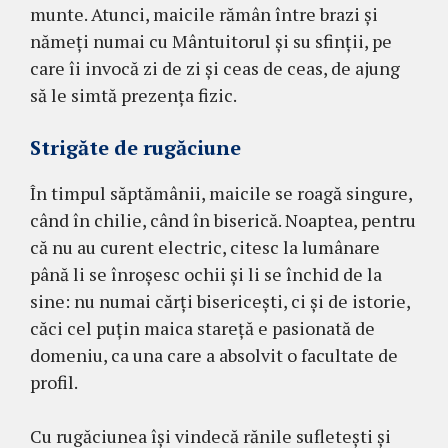
munte. Atunci, maicile rămân între brazi şi
nămeţi numai cu Mântuitorul şi su sfinţii, pe
care îi invocă zi de zi şi ceas de ceas, de ajung
să le simtă prezenţa fizic.
Strigăte de rugăciune
În timpul săptămânii, maicile se roagă singure,
când în chilie, când în biserică. Noaptea, pentru
că nu au curent electric, citesc la lumânare
până li se înroşesc ochii şi li se închid de la
sine: nu numai cărţi bisericeşti, ci şi de istorie,
căci cel puţin maica stareţă e pasionată de
domeniu, ca una care a absolvit o facultate de
profil.
Cu rugăciunea îşi vindecă rănile sufleteşti şi