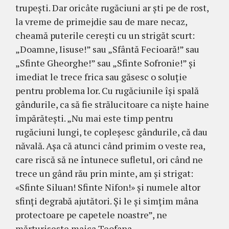
trupeşti. Dar oricâte rugăciuni ar şti pe de rost,
la vreme de primejdie sau de mare necaz,
cheamă puterile cereşti cu un strigăt scurt:
„Doamne, Iisuse!” sau „Sfântă Fecioară!” sau
„Sfinte Gheorghe!” sau „Sfinte Sofronie!” şi
imediat le trece frica sau găsesc o soluţie
pentru problema lor. Cu rugăciunile îşi spală
gândurile, ca să fie strălucitoare ca nişte haine
împărăteşti. „Nu mai este timp pentru
rugăciuni lungi, te copleşesc gândurile, că dau
năvală. Aşa că atunci când primim o veste rea,
care riscă să ne întunece sufletul, ori când ne
trece un gând rău prin minte, am şi strigat:
«Sfinte Siluan! Sfinte Nifon!» şi numele altor
sfinţi degrabă ajutători. Şi le şi simţim mâna
protectoare pe capetele noastre”, ne
mărturiseşte maica Teofana.