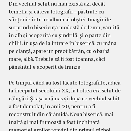
Din vechiul schit nu mai există azi decât
temelia şi câteva fotografii – păstrate cu
sfinţenie într-un album al obştei. Imaginile
surprind o bisericuţă modestă de lemn, văruită
în alb şi acoperită cu şindrilă, şi o parte din
chilii. În uşa de la intrare în biserică, cu mâna
pe clanţă, apare un preot bătrân, cu o barbă
mare, albă. Trebuie să fi fost toamna, căci
pământul e acoperit de frunze.
Pe timpul când au fost făcute fotografiile, adică
la începutul secolului XX, la Foltea era schit de
călugări. Şi aşa a rămas şi după ce vechiul schit
a fost demolat, în anii ’20, pentru a fi
reconstruit din cărămidă. Noua biserică, mai
înaltă şi mai frumoasă a fost închinată
memoriei eroilor români din primul război