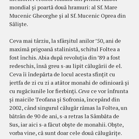
mondial şi poartă două hramuri: al Sf. Mare
Mucenic Gheorghe şi al Sf. Mucenic Oprea din
Sălişte.
Ceva mai târziu, la sfârşitul anilor ’50, ani de
maximă prigoană stalinistă, schitul Foltea a
fost închis. Abia după revoluţia din ’89 a fost
redeschis, însă greu s-au lipit călugării de el.
Ceva îi îndepărta de locul acesta sfinţit cu
jertfa de zi cu zi a atâtor monahi de odinioară şi
cu rugăciunile lor fierbinţi.
Ceva
ce vor înfrunta
şi maicile Teofana şi Sofronia, începând din
2002, când singurul călugăr rămas la Foltea, un
bătrân de 90 de ani, s-a retras la Sâmbăta de
Sus, iar aici s-a făcut obşte de monahii. Obşte,
vorba vine, că sunt doar cele două călugăriţe.