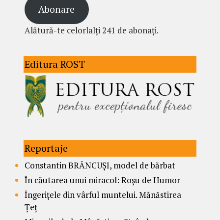
Abonare
Alătură-te celorlalți 241 de abonați.
Editura ROST
Reportaje
Constantin BRÂNCUȘI, model de bărbat
În căutarea unui miracol: Roșu de Humor
Îngerițele din vârful muntelui. Mănăstirea
Țeț