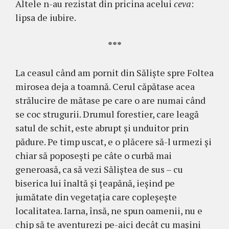
Altele n-au rezistat din pricina acelui
ceva
:
lipsa de iubire.
***
La ceasul când am pornit din Sălişte spre Foltea
mirosea deja a toamnă. Cerul căpătase acea
strălucire de mătase pe care o are numai când
se coc strugurii. Drumul forestier, care leagă
satul de schit, este abrupt şi unduitor prin
pădure. Pe timp uscat, e o plăcere să-l urmezi şi
chiar să poposeşti pe câte o curbă mai
generoasă, ca să vezi Săliştea de sus – cu
biserica lui înaltă şi ţeapănă, ieşind pe
jumătate din vegetaţia care copleşeşte
localitatea. Iarna, însă, ne spun oamenii, nu e
chip să te aventurezi pe-aici decât cu maşini