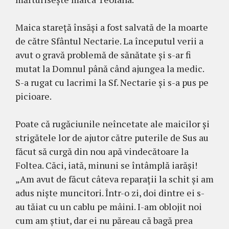
Maica stareţă însăşi a fost salvată de la moarte
de către Sfântul Nectarie. La începutul verii a
avut o gravă problemă de sănătate şi s-ar fi
mutat la Domnul până când ajungea la medic.
S-a rugat cu lacrimi la Sf. Nectarie şi s-a pus pe
picioare.
Poate că rugăciunile neîncetate ale maicilor şi
strigătele lor de ajutor către puterile de Sus au
făcut să curgă din nou apă vindecătoare la
Foltea. Căci, iată, minuni se întâmplă iarăşi!
„Am avut de făcut câteva reparaţii la schit şi am
adus nişte muncitori. Într-o zi, doi dintre ei s-
au tăiat cu un cablu pe mâini. I-am oblojit noi
cum am ştiut, dar ei nu păreau că bagă prea