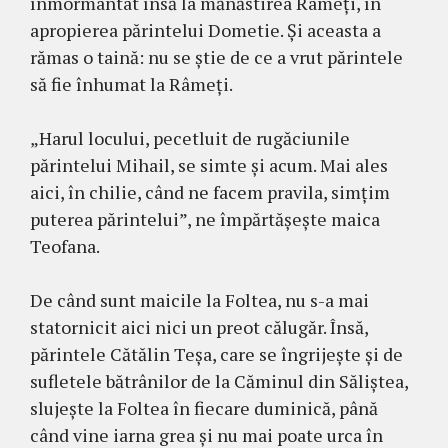
înmormântat însă la mănăstirea Râmeţi, în
apropierea părintelui Dometie. Şi aceasta a
rămas o taină: nu se ştie de ce a vrut părintele
să fie înhumat la Râmeţi.
„Harul locului, pecetluit de rugăciunile
părintelui Mihail, se simte şi acum. Mai ales
aici, în chilie, când ne facem pravila, simţim
puterea părintelui”, ne împărtăşeşte maica
Teofana.
De când sunt maicile la Foltea, nu s-a mai
statornicit aici nici un preot călugăr. Însă,
părintele Cătălin Teşa, care se îngrijeşte şi de
sufletele bătrânilor de la Căminul din Săliştea,
slujeşte la Foltea în fiecare duminică, până
când vine iarna grea şi nu mai poate urca în