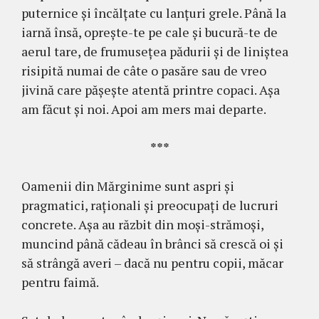
puternice şi încălţate cu lanţuri grele. Până la
iarnă însă, opreşte-te pe cale şi bucură-te de
aerul tare, de frumuseţea pădurii şi de liniştea
risipită numai de câte o pasăre sau de vreo
jivină care păşeşte atentă printre copaci. Aşa
am făcut şi noi. Apoi am mers mai departe.
***
Oamenii din Mărginime sunt aspri şi
pragmatici, raţionali şi preocupaţi de lucruri
concrete. Aşa au răzbit din moşi-strămoşi,
muncind până cădeau în brânci să crescă oi şi
să strângă averi – dacă nu pentru copii, măcar
pentru faimă.