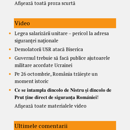
Afișează toată proza scurtă
Video
Legea salarizării unitare – pericol la adresa
siguranței naționale
Demolatorii USR atacă Biserica
Guvernul trebuie să facă publice ajutoarele
militare acordate Ucrainei
Pe 26 octombrie, România trăiește un
moment istoric
𝐂𝐞 𝐬𝐞 𝐢𝐧𝐭𝐚𝐦𝐩𝐥𝐚 𝐝𝐢𝐧𝐜𝐨𝐥𝐨 𝐝𝐞 𝐍𝐢𝐬𝐭𝐫𝐮 𝐬̦𝐢 𝐝𝐢𝐧𝐜𝐨𝐥𝐨 𝐝𝐞
𝐏𝐫𝐮𝐭 𝐭̦𝐢𝐧𝐞 𝐝𝐢𝐫𝐞𝐜𝐭 𝐝𝐞 𝐬𝐢𝐠𝐮𝐫𝐚𝐧𝐭̦𝐚 𝐑𝐨𝐦𝐚̂𝐧𝐢𝐞𝐢!
Afișează toate materialele video
Ultimele comentarii