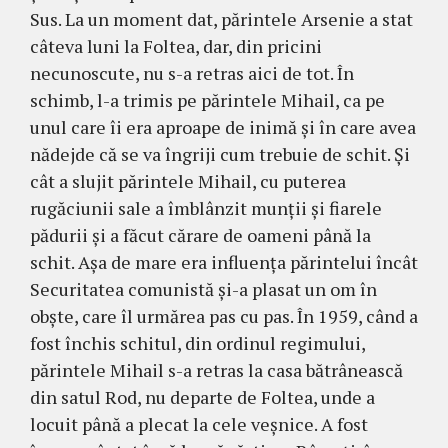
Sus. La un moment dat, părintele Arsenie a stat
câteva luni la Foltea, dar, din pricini
necunoscute, nu s-a retras aici de tot. În
schimb, l-a trimis pe părintele Mihail, ca pe
unul care îi era aproape de inimă şi în care avea
nădejde că se va îngriji cum trebuie de schit. Şi
cât a slujit părintele Mihail, cu puterea
rugăciunii sale a îmblânzit munţii şi fiarele
pădurii şi a făcut cărare de oameni până la
schit. Aşa de mare era influenţa părintelui încât
Securitatea comunistă şi-a plasat un om în
obşte, care îl urmărea pas cu pas. În 1959, când a
fost închis schitul, din ordinul regimului,
părintele Mihail s-a retras la casa bătrânească
din satul Rod, nu departe de Foltea, unde a
locuit până a plecat la cele veşnice. A fost