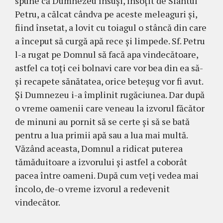
spune că Dumnezeu însuşi, însoţit de Sfântul
Petru, a călcat cândva pe aceste meleaguri şi,
fiind însetat, a lovit cu toiagul o stâncă din care
a început să curgă apă rece şi limpede. Sf. Petru
l-a rugat pe Domnul să facă apa vindecătoare,
astfel ca toţi cei bolnavi care vor bea din ea să-
şi recapete sănătatea, orice beteşug vor fi avut.
Şi Dumnezeu i-a împlinit rugăciunea. Dar după
o vreme oamenii care veneau la izvorul făcător
de minuni au pornit să se certe şi să se bată
pentru a lua primii apă sau a lua mai multă.
Văzând aceasta, Domnul a ridicat puterea
tămăduitoare a izvorului şi astfel a coborât
pacea între oameni. După cum veţi vedea mai
încolo, de-o vreme izvorul a redevenit
vindecător.