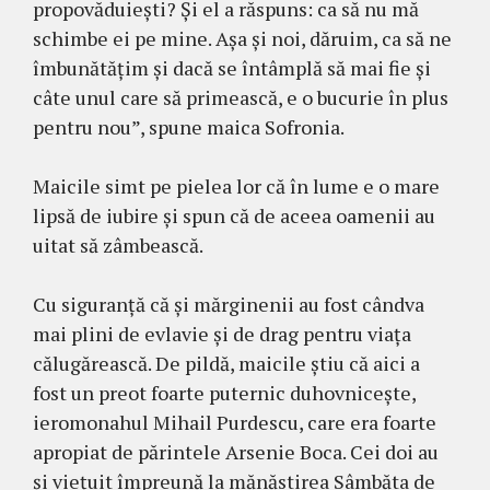
propovăduieşti? Şi el a răspuns: ca să nu mă
schimbe ei pe mine. Aşa şi noi, dăruim, ca să ne
îmbunătăţim şi dacă se întâmplă să mai fie şi
câte unul care să primească, e o bucurie în plus
pentru nou”, spune maica Sofronia.
Maicile simt pe pielea lor că în lume e o mare
lipsă de iubire şi spun că de aceea oamenii au
uitat să zâmbească.
Cu siguranţă că şi mărginenii au fost cândva
mai plini de evlavie şi de drag pentru viaţa
călugărească. De pildă, maicile ştiu că aici a
fost un preot foarte puternic duhovniceşte,
ieromonahul Mihail Purdescu, care era foarte
apropiat de părintele Arsenie Boca. Cei doi au
şi vieţuit împreună la mănăstirea Sâmbăta de