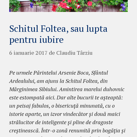
Schitul Foltea, sau lupta
pentru iubire
6 ianuarie 2017
de
Claudiu Târziu
Pe urmele Părintelui Arsenie Boca, Sfântul
Ardealului, am ajuns la Schitul Foltea, din
Mărginimea Sibiului. Amintirea marelui duhovnic
este estompată aici. Dar alte bucurii te aşteaptă:
un peisaj fabulos, o bisericuţă minunată, cu o
istorie aparte, un izvor vindecător şi două maici
strălucitor de inteligente şi pline de dragoste
creştinească. Într-o zonă renumită prin bogăţia şi