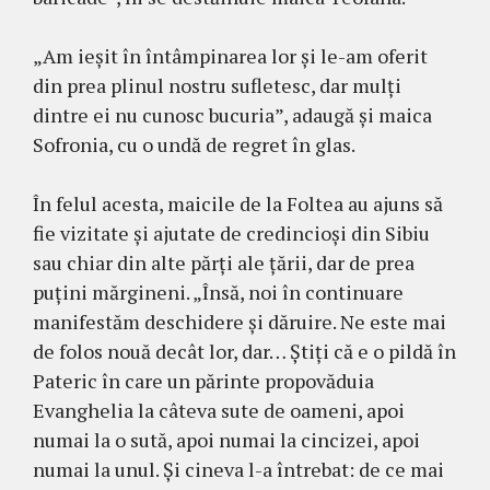
„Am ieşit în întâmpinarea lor şi le-am oferit
din prea plinul nostru sufletesc, dar mulţi
dintre ei nu cunosc bucuria”, adaugă şi maica
Sofronia, cu o undă de regret în glas.
În felul acesta, maicile de la Foltea au ajuns să
fie vizitate şi ajutate de credincioşi din Sibiu
sau chiar din alte părţi ale ţării, dar de prea
puţini mărgineni. „Însă, noi în continuare
manifestăm deschidere şi dăruire. Ne este mai
de folos nouă decât lor, dar… Ştiţi că e o pildă în
Pateric în care un părinte propovăduia
Evanghelia la câteva sute de oameni, apoi
numai la o sută, apoi numai la cincizei, apoi
numai la unul. Şi cineva l-a întrebat: de ce mai