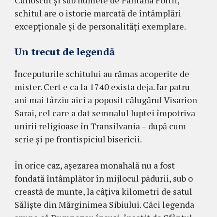
schitul are o istorie marcată de întâmplări
excepţionale şi de personalităţi exemplare.
Un trecut de legendă
Începuturile schitului au rămas acoperite de
mister. Cert e ca la 1740 exista deja. Iar patru
ani mai târziu aici a poposit călugărul Visarion
Sarai, cel care a dat semnalul luptei împotriva
unirii religioase în Transilvania – după cum
scrie şi pe frontispiciul bisericii.
În orice caz, aşezarea monahală nu a fost
fondată întâmplător în mijlocul pădurii, sub o
creastă de munte, la câţiva kilometri de satul
Sălişte din Mărginimea Sibiului. Căci legenda