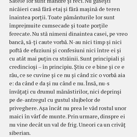
Satele lor sunt mândre şi reci. Nu găseşti
nicăieri casă fără etaj şi fără maşină de teren
înaintea porţii. Toate pământurile lor sunt
împrejmuite cumsecade şi toate porţile
ferecate. Nu stă nimeni dinaintea casei, pe vreo
bancă, să-ţi caute vorbă. N-au nici timp şi nici
poftă de efuziuni şi confesiuni nici între ei şi
cu atât mai puţin cu străinii. Sunt principiali şi
credincioşi – în principiu. Ştiu ce e bine şi ce e
rău, ce se cuvine şi ce nu şi când zic o vorbă aia
e: da când e da şi nu când e nu. Însă, nu-s
învăţaţi cu drumul mănăstirilor, nici deprinşi
pe de-antregul cu gustul slujbelor de
priveghere. Aşa încât nu prea le văd rostul unor
maici în vârf de munte. Prin urmare, dinspre ei
nu vine decât un val de frig. Uneori ca un crivăţ
siberian.