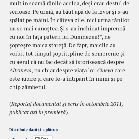
mult în seamă rănile acelea, deşi erau destul de
serioase. Pe urmă, au băut apă de la izvor şi s-au
spălat pe mâini. În câteva zile, nici urma rănilor
nu se mai cunoştea. Şi s-au închinat împreună
cu noi în faţa puterii lui Dumnezeu!”, ne
şopteşte maica stareţă. De fapt, maicile au
vorbit tot timpul şoptit, pline de semerenie şi
cu aerul că nu fac decât să istorisească despre
Altcineva
, nu chiar despre viaţa lor.
Cineva
care
este iubire şi care le-a întipărit în inimi şi pe
chip zâmbetul.
(
Reportaj documentat și scris în octombrie 2011,
publicat azi în premieră
)
Distribuie dacă ți-a plăcut:
Email