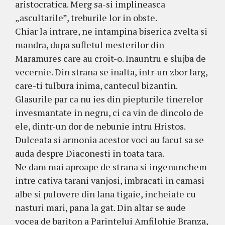
aristocratica. Merg sa-si implineasca
„ascultarile”, treburile lor in obste.
Chiar la intrare, ne intampina biserica zvelta si
mandra, dupa sufletul mesterilor din
Maramures care au croit-o. Inauntru e slujba de
vecernie. Din strana se inalta, intr-un zbor larg,
care-ti tulbura inima, cantecul bizantin.
Glasurile par ca nu ies din piepturile tinerelor
invesmantate in negru, ci ca vin de dincolo de
ele, dintr-un dor de nebunie intru Hristos.
Dulceata si armonia acestor voci au facut sa se
auda despre Diaconesti in toata tara.
Ne dam mai aproape de strana si ingenunchem
intre cativa tarani vanjosi, imbracati in camasi
albe si pulovere din lana tigaie, incheiate cu
nasturi mari, pana la gat. Din altar se aude
vocea de bariton a Parintelui Amfilohie Branza,