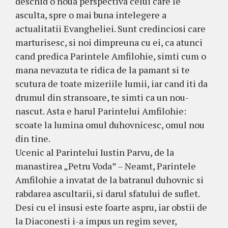
deschid o noua perspectiva celui care le
asculta, spre o mai buna intelegere a
actualitatii Evangheliei. Sunt credinciosi care
marturisesc, si noi dimpreuna cu ei, ca atunci
cand predica Parintele Amfilohie, simti cum o
mana nevazuta te ridica de la pamant si te
scutura de toate mizeriile lumii, iar cand iti da
drumul din stransoare, te simti ca un nou-
nascut. Asta e harul Parintelui Amfilohie:
scoate la lumina omul duhovnicesc, omul nou
din tine.
Ucenic al Parintelui Iustin Parvu, de la
manastirea „Petru Voda” – Neamt, Parintele
Amfilohie a invatat de la batranul duhovnic si
rabdarea ascultarii, si darul sfatului de suflet.
Desi cu el insusi este foarte aspru, iar obstii de
la Diaconesti i-a impus un regim sever,