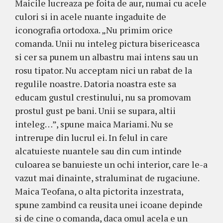
Maicile lucreaza pe foita de aur, numai cu acele
culori si in acele nuante ingaduite de
iconografia ortodoxa. „Nu primim orice
comanda. Unii nu inteleg pictura bisericeasca
si cer sa punem un albastru mai intens sau un
rosu tipator. Nu acceptam nici un rabat de la
regulile noastre. Datoria noastra este sa
educam gustul crestinului, nu sa promovam
prostul gust pe bani. Unii se supara, altii
inteleg…”, spune maica Mariami. Nu se
intrerupe din lucrul ei. In felul in care
alcatuieste nuantele sau din cum intinde
culoarea se banuieste un ochi interior, care le-a
vazut mai dinainte, straluminat de rugaciune.
Maica Teofana, o alta pictorita inzestrata,
spune zambind ca reusita unei icoane depinde
si de cine o comanda, daca omul acela e un