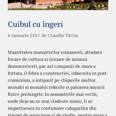
Cuibul cu îngeri
6 ianuarie 2017
de
Claudiu Târziu
Majoritatea manastirilor romanesti, altadata
focare de cultura si izvoare de minuni
dumnezeiesti, par azi companii de munca
fortata. O febra a constructiei, izbucnita in post-
comunism, a intiparit pe chipurile multor
monahi si monahii ridurile si paloarea muncii
fizice prelungite. In manastirile mai vechi,
unde deja nu se mai cladeste nimic, li se
imputineaza in continuare calugarilor din
timpul de rugaciune si de studiu, pentru munca