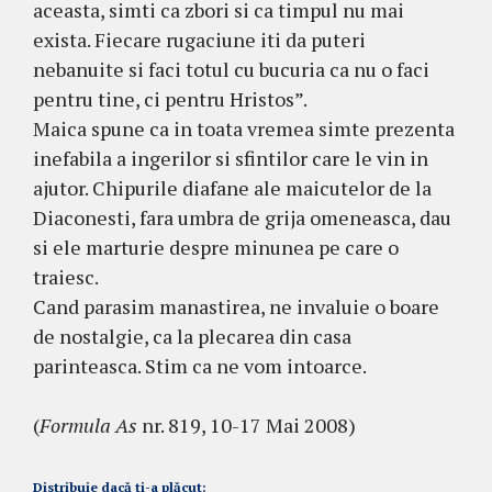
aceasta, simti ca zbori si ca timpul nu mai
exista. Fiecare rugaciune iti da puteri
nebanuite si faci totul cu bucuria ca nu o faci
pentru tine, ci pentru Hristos”.
Maica spune ca in toata vremea simte prezenta
inefabila a ingerilor si sfintilor care le vin in
ajutor. Chipurile diafane ale maicutelor de la
Diaconesti, fara umbra de grija omeneasca, dau
si ele marturie despre minunea pe care o
traiesc.
Cand parasim manastirea, ne invaluie o boare
de nostalgie, ca la plecarea din casa
parinteasca. Stim ca ne vom intoarce.
(
Formula As
nr. 819, 10-17 Mai 2008)
Distribuie dacă ți-a plăcut: