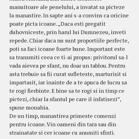
manuitoare ale penelului, a invatat sa picteze
la manastire. In sapte ani s-a convins ca oricine
poate picta icoane. „Daca esti pregatit
duhovniceste, prin harul lui Dumnezeu, inveti
repede. Chiar daca nu sunt proportiile perfecte,
poti sa faci icoane foarte bune. Important este
sa transmiti ceea ce ti-ai propus: privitorul sa-l
vada aievea pe sfant, nu doar un tablou. Pentru
asta trebuie sa fii curat sufleteste, marturisit si
impartasit, iar inainte de a te apuca de lucru sa
te rogi fierbinte. E bine sa te rogi si in timp ce
pictezi, chiar la sfantul pe care il infatisezi”,
spune monahia.
De un timp, manastirea primeste comenzi
pentru icoane. Vin oameni din tara sau din
strainatate si cer icoane cu anumiti sfinti.