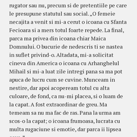
rugator sau nu, precum si de pretentiile pe care
le presupune statutul sau social. „O femeie
necajita a venit si mi-a cerut o icoana cu Sfanta
Fecioara si a mers totul foarte repede. La final,
parca ma privea din icoana chiar Maica
Domnului. O bucurie de nedescris ti se nastea
in suflet privind-o. Altadata, mi-a solicitat
cineva din America o icoana cu Arhanghelul
Mihail si mi-a luat zile intregi pana sa ma pot
apuca de lucru cum se cuvine. Munceam in
nestire, dar apoi acopeream totul cu alta
culoare, de fond, ca nu-mi placea, si o luam de
la capat. A fost extraordinar de greu. Ma
temeam sa nu ma fac de ras. Pana la urma am
scos-o la capat; o icoana frumoasa, lucrata cu
multa rugaciune si emotie, dar parca ii lipsea