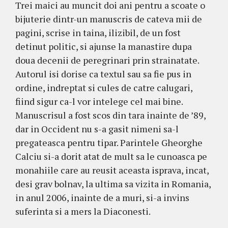
Trei maici au muncit doi ani pentru a scoate o
bijuterie dintr-un manuscris de cateva mii de
pagini, scrise in taina, ilizibil, de un fost
detinut politic, si ajunse la manastire dupa
doua decenii de peregrinari prin strainatate.
Autorul isi dorise ca textul sau sa fie pus in
ordine, indreptat si cules de catre calugari,
fiind sigur ca-l vor intelege cel mai bine.
Manuscrisul a fost scos din tara inainte de ’89,
dar in Occident nu s-a gasit nimeni sa-l
pregateasca pentru tipar. Parintele Gheorghe
Calciu si-a dorit atat de mult sa le cunoasca pe
monahiile care au reusit aceasta isprava, incat,
desi grav bolnav, la ultima sa vizita in Romania,
in anul 2006, inainte de a muri, si-a invins
suferinta si a mers la Diaconesti.