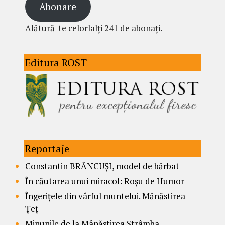
Abonare
Alătură-te celorlalți 241 de abonați.
Editura ROST
Reportaje
Constantin BRÂNCUȘI, model de bărbat
În căutarea unui miracol: Roșu de Humor
Îngerițele din vârful muntelui. Mănăstirea
Țeț
Minunile de la Mânăstirea Strâmba