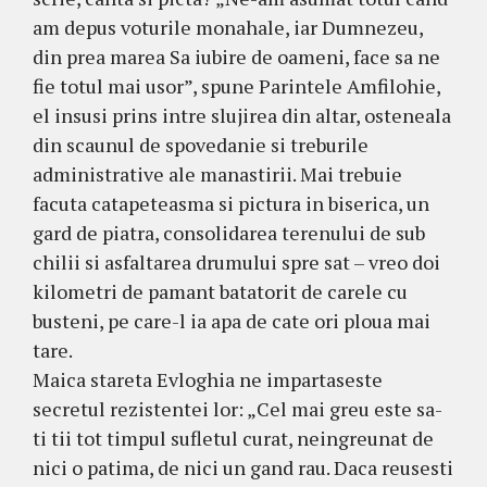
am depus voturile monahale, iar Dumnezeu,
din prea marea Sa iubire de oameni, face sa ne
fie totul mai usor”, spune Parintele Amfilohie,
el insusi prins intre slujirea din altar, osteneala
din scaunul de spovedanie si treburile
administrative ale manastirii. Mai trebuie
facuta catapeteasma si pictura in biserica, un
gard de piatra, consolidarea terenului de sub
chilii si asfaltarea drumului spre sat – vreo doi
kilometri de pamant batatorit de carele cu
busteni, pe care-l ia apa de cate ori ploua mai
tare.
Maica stareta Evloghia ne impartaseste
secretul rezistentei lor: „Cel mai greu este sa-
ti tii tot timpul sufletul curat, neingreunat de
nici o patima, de nici un gand rau. Daca reusesti