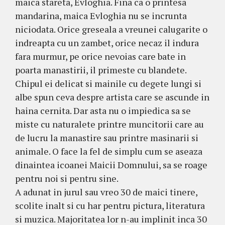
maica stareta, Evloghia. Fina ca o printesa
mandarina, maica Evloghia nu se incrunta
niciodata. Orice greseala a vreunei calugarite o
indreapta cu un zambet, orice necaz il indura
fara murmur, pe orice nevoias care bate in
poarta manastirii, il primeste cu blandete.
Chipul ei delicat si mainile cu degete lungi si
albe spun ceva despre artista care se ascunde in
haina cernita. Dar asta nu o impiedica sa se
miste cu naturalete printre muncitorii care au
de lucru la manastire sau printre masinarii si
animale. O face la fel de simplu cum se aseaza
dinaintea icoanei Maicii Domnului, sa se roage
pentru noi si pentru sine.
A adunat in jurul sau vreo 30 de maici tinere,
scolite inalt si cu har pentru pictura, literatura
si muzica. Majoritatea lor n-au implinit inca 30