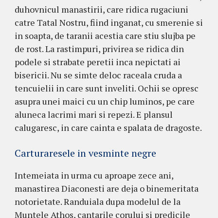
duhovnicul manastirii, care ridica rugaciuni
catre Tatal Nostru, fiind inganat, cu smerenie si
in soapta, de taranii acestia care stiu slujba pe
de rost. La rastimpuri, privirea se ridica din
podele si strabate peretii inca nepictati ai
bisericii. Nu se simte deloc raceala cruda a
tencuielii in care sunt inveliti. Ochii se opresc
asupra unei maici cu un chip luminos, pe care
aluneca lacrimi mari si repezi. E plansul
calugaresc, in care cainta e spalata de dragoste.
Carturaresele in vesminte negre
Intemeiata in urma cu aproape zece ani,
manastirea Diaconesti are deja o binemeritata
notorietate. Randuiala dupa modelul de la
Muntele Athos, cantarile corului si predicile