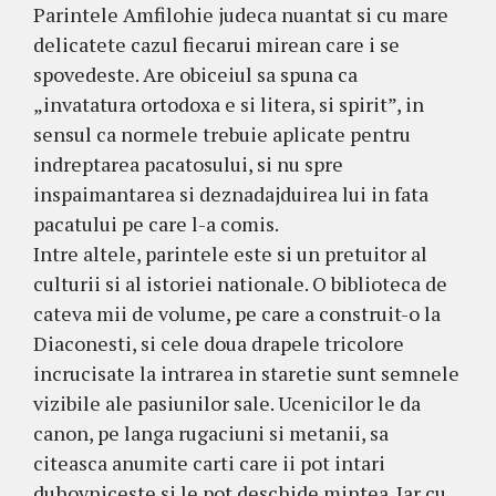
Parintele Amfilohie judeca nuantat si cu mare
delicatete cazul fiecarui mirean care i se
spovedeste. Are obiceiul sa spuna ca
„invatatura ortodoxa e si litera, si spirit”, in
sensul ca normele trebuie aplicate pentru
indreptarea pacatosului, si nu spre
inspaimantarea si deznadajduirea lui in fata
pacatului pe care l-a comis.
Intre altele, parintele este si un pretuitor al
culturii si al istoriei nationale. O biblioteca de
cateva mii de volume, pe care a construit-o la
Diaconesti, si cele doua drapele tricolore
incrucisate la intrarea in staretie sunt semnele
vizibile ale pasiunilor sale. Ucenicilor le da
canon, pe langa rugaciuni si metanii, sa
citeasca anumite carti care ii pot intari
duhovniceste si le pot deschide mintea. Iar cu