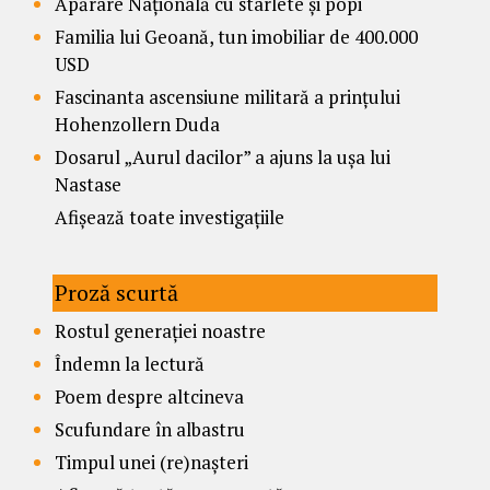
Apărare Națională cu starlete și popi
Familia lui Geoană, tun imobiliar de 400.000
USD
Fascinanta ascensiune militară a prințului
Hohenzollern Duda
Dosarul „Aurul dacilor” a ajuns la ușa lui
Nastase
Afișează toate investigațiile
Proză scurtă
Rostul generației noastre
Îndemn la lectură
Poem despre altcineva
Scufundare în albastru
Timpul unei (re)nașteri