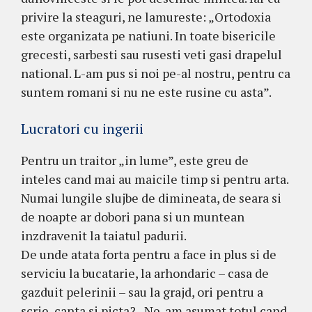
privire la steaguri, ne lamureste: „Ortodoxia
este organizata pe natiuni. In toate bisericile
grecesti, sarbesti sau rusesti veti gasi drapelul
national. L-am pus si noi pe-al nostru, pentru ca
suntem romani si nu ne este rusine cu asta”.
Lucratori cu ingerii
Pentru un traitor „in lume”, este greu de
inteles cand mai au maicile timp si pentru arta.
Numai lungile slujbe de dimineata, de seara si
de noapte ar dobori pana si un muntean
inzdravenit la taiatul padurii.
De unde atata forta pentru a face in plus si de
serviciu la bucatarie, la arhondaric – casa de
gazduit pelerinii – sau la grajd, ori pentru a
scrie, canta si picta? „Ne-am asumat totul cand