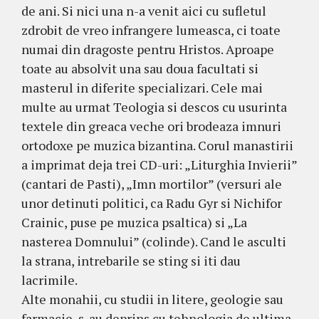
de ani. Si nici una n-a venit aici cu sufletul
zdrobit de vreo infrangere lumeasca, ci toate
numai din dragoste pentru Hristos. Aproape
toate au absolvit una sau doua facultati si
masterul in diferite specializari. Cele mai
multe au urmat Teologia si descos cu usurinta
textele din greaca veche ori brodeaza imnuri
ortodoxe pe muzica bizantina. Corul manastirii
a imprimat deja trei CD-uri: „Liturghia Invierii”
(cantari de Pasti), „Imn mortilor” (versuri ale
unor detinuti politici, ca Radu Gyr si Nichifor
Crainic, puse pe muzica psaltica) si „La
nasterea Domnului” (colinde). Cand le asculti
la strana, intrebarile se sting si iti dau
lacrimile.
Alte monahii, cu studii in litere, geologie sau
farmacie, s-au deprins cu tehnologia de ultima