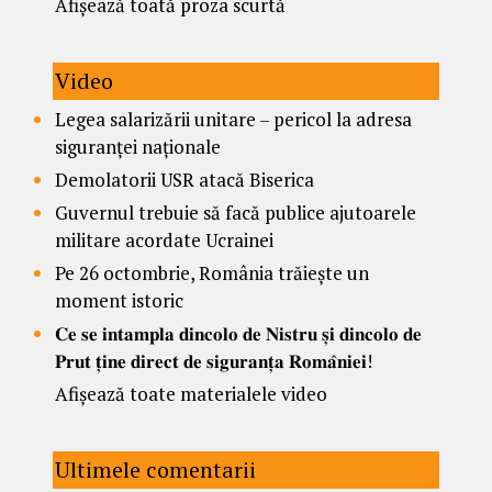
Afișează toată proza scurtă
Video
Legea salarizării unitare – pericol la adresa
siguranței naționale
Demolatorii USR atacă Biserica
Guvernul trebuie să facă publice ajutoarele
militare acordate Ucrainei
Pe 26 octombrie, România trăiește un
moment istoric
𝐂𝐞 𝐬𝐞 𝐢𝐧𝐭𝐚𝐦𝐩𝐥𝐚 𝐝𝐢𝐧𝐜𝐨𝐥𝐨 𝐝𝐞 𝐍𝐢𝐬𝐭𝐫𝐮 𝐬̦𝐢 𝐝𝐢𝐧𝐜𝐨𝐥𝐨 𝐝𝐞
𝐏𝐫𝐮𝐭 𝐭̦𝐢𝐧𝐞 𝐝𝐢𝐫𝐞𝐜𝐭 𝐝𝐞 𝐬𝐢𝐠𝐮𝐫𝐚𝐧𝐭̦𝐚 𝐑𝐨𝐦𝐚̂𝐧𝐢𝐞𝐢!
Afișează toate materialele video
Ultimele comentarii