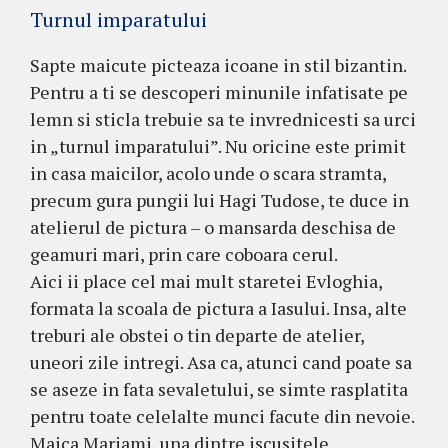
Turnul imparatului
Sapte maicute picteaza icoane in stil bizantin.
Pentru a ti se descoperi minunile infatisate pe
lemn si sticla trebuie sa te invrednicesti sa urci
in „turnul imparatului”. Nu oricine este primit
in casa maicilor, acolo unde o scara stramta,
precum gura pungii lui Hagi Tudose, te duce in
atelierul de pictura – o mansarda deschisa de
geamuri mari, prin care coboara cerul.
Aici ii place cel mai mult staretei Evloghia,
formata la scoala de pictura a Iasului. Insa, alte
treburi ale obstei o tin departe de atelier,
uneori zile intregi. Asa ca, atunci cand poate sa
se aseze in fata sevaletului, se simte rasplatita
pentru toate celelalte munci facute din nevoie.
Maica Mariami, una dintre iscusitele