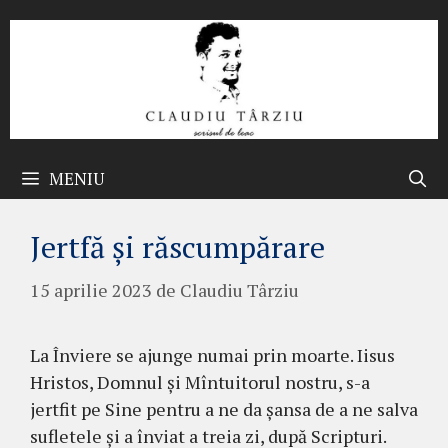
Sari
la
conținut
MENIU
Jertfă și răscumpărare
15 aprilie 2023
de
Claudiu Târziu
La Înviere se ajunge numai prin moarte. Iisus
Hristos, Domnul și Mîntuitorul nostru, s-a
jertfit pe Sine pentru a ne da șansa de a ne salva
sufletele și a înviat a treia zi, după Scripturi.