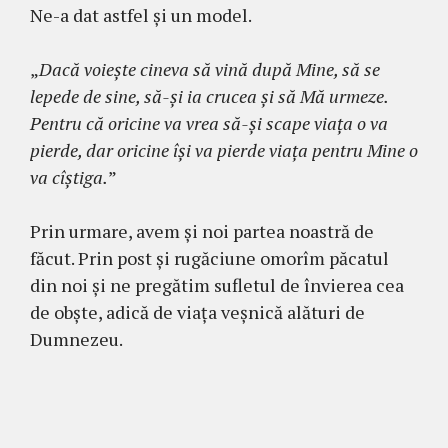
Ne-a dat astfel și un model.
„
Dacă voiește cineva să vină după Mine, să se
lepede de sine, să-și ia crucea și să Mă urmeze.
Pentru că oricine va vrea să-și scape viața o va
pierde, dar oricine își va pierde viața pentru Mine o
va cîștiga.
”
Prin urmare, avem și noi partea noastră de
făcut. Prin post și rugăciune omorîm păcatul
din noi și ne pregătim sufletul de învierea cea
de obște, adică de viața veșnică alături de
Dumnezeu.