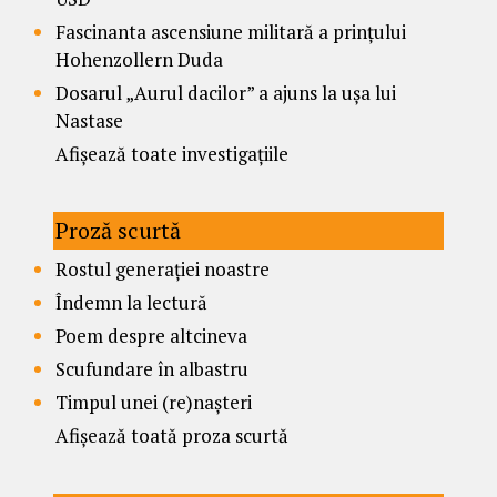
Fascinanta ascensiune militară a prințului
Hohenzollern Duda
Dosarul „Aurul dacilor” a ajuns la ușa lui
Nastase
Afișează toate investigațiile
Proză scurtă
Rostul generației noastre
Îndemn la lectură
Poem despre altcineva
Scufundare în albastru
Timpul unei (re)nașteri
Afișează toată proza scurtă