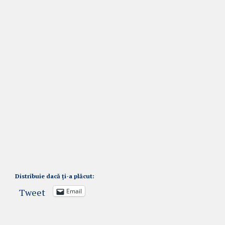
Distribuie dacă ți-a plăcut:
Tweet
Email