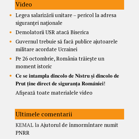
Video
Legea salarizării unitare – pericol la adresa
siguranței naționale
Demolatorii USR atacă Biserica
Guvernul trebuie să facă publice ajutoarele
militare acordate Ucrainei
Pe 26 octombrie, România trăiește un
moment istoric
𝐂𝐞 𝐬𝐞 𝐢𝐧𝐭𝐚𝐦𝐩𝐥𝐚 𝐝𝐢𝐧𝐜𝐨𝐥𝐨 𝐝𝐞 𝐍𝐢𝐬𝐭𝐫𝐮 𝐬̦𝐢 𝐝𝐢𝐧𝐜𝐨𝐥𝐨 𝐝𝐞
𝐏𝐫𝐮𝐭 𝐭̦𝐢𝐧𝐞 𝐝𝐢𝐫𝐞𝐜𝐭 𝐝𝐞 𝐬𝐢𝐠𝐮𝐫𝐚𝐧𝐭̦𝐚 𝐑𝐨𝐦𝐚̂𝐧𝐢𝐞𝐢!
Afișează toate materialele video
Ultimele comentarii
KEMAL
la
Ajutorul de înmormîntare numit
PNRR