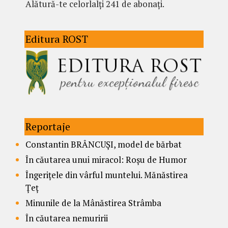
Alătură-te celorlalți 241 de abonați.
Editura ROST
Reportaje
Constantin BRÂNCUȘI, model de bărbat
În căutarea unui miracol: Roșu de Humor
Îngerițele din vârful muntelui. Mănăstirea
Țeț
Minunile de la Mânăstirea Strâmba
În căutarea nemuririi