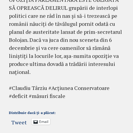
SĂ OPREASCĂ DELIRUL grupării de interlopi
politici care ne râd în nas și să-i trezească pe
românii năuciți de tăvălugul pornit odată cu
planul de austeritate lansat de prim-secretarul
Bolojan. Dacă va juca din nou sceneta din 6
decembrie și va cere oamenilor să rămână
liniștiți la locurile lor, așa-numita opoziție va
produce ultima dovadă a trădării interesului
național.
#Claudiu Târziu #Acțiunea Conservatoare
#deficit #măsuri fiscale
Distribuie dacă ți-a plăcut:
Tweet
Email