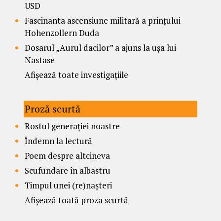
USD
Fascinanta ascensiune militară a prințului
Hohenzollern Duda
Dosarul „Aurul dacilor” a ajuns la ușa lui
Nastase
Afișează toate investigațiile
Proză scurtă
Rostul generației noastre
Îndemn la lectură
Poem despre altcineva
Scufundare în albastru
Timpul unei (re)nașteri
Afișează toată proza scurtă