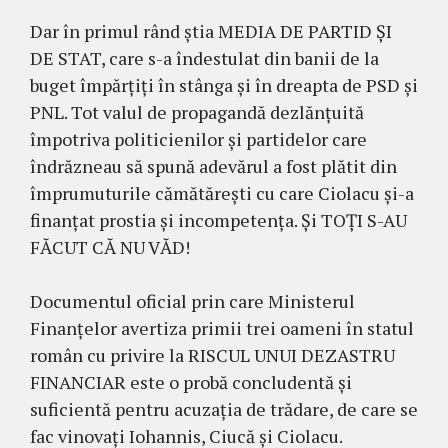
Dar în primul rând știa MEDIA DE PARTID ȘI
DE STAT, care s-a îndestulat din banii de la
buget împărțiți în stânga și în dreapta de PSD și
PNL. Tot valul de propagandă dezlănțuită
împotriva politicienilor și partidelor care
îndrăzneau să spună adevărul a fost plătit din
împrumuturile cămătărești cu care Ciolacu și-a
finanțat prostia și incompetența. Și TOȚI S-AU
FĂCUT CĂ NU VĂD!
Documentul oficial prin care Ministerul
Finanțelor avertiza primii trei oameni în statul
român cu privire la RISCUL UNUI DEZASTRU
FINANCIAR este o probă concludentă și
suficientă pentru acuzația de trădare, de care se
fac vinovați Iohannis, Ciucă și Ciolacu.