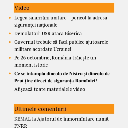
Video
Legea salarizării unitare – pericol la adresa
siguranței naționale
Demolatorii USR atacă Biserica
Guvernul trebuie să facă publice ajutoarele
militare acordate Ucrainei
Pe 26 octombrie, România trăiește un
moment istoric
𝐂𝐞 𝐬𝐞 𝐢𝐧𝐭𝐚𝐦𝐩𝐥𝐚 𝐝𝐢𝐧𝐜𝐨𝐥𝐨 𝐝𝐞 𝐍𝐢𝐬𝐭𝐫𝐮 𝐬̦𝐢 𝐝𝐢𝐧𝐜𝐨𝐥𝐨 𝐝𝐞
𝐏𝐫𝐮𝐭 𝐭̦𝐢𝐧𝐞 𝐝𝐢𝐫𝐞𝐜𝐭 𝐝𝐞 𝐬𝐢𝐠𝐮𝐫𝐚𝐧𝐭̦𝐚 𝐑𝐨𝐦𝐚̂𝐧𝐢𝐞𝐢!
Afișează toate materialele video
Ultimele comentarii
KEMAL
la
Ajutorul de înmormîntare numit
PNRR