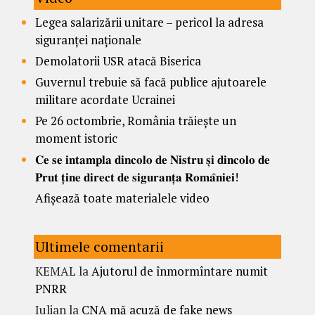
Legea salarizării unitare – pericol la adresa
siguranței naționale
Demolatorii USR atacă Biserica
Guvernul trebuie să facă publice ajutoarele
militare acordate Ucrainei
Pe 26 octombrie, România trăiește un
moment istoric
𝐂𝐞 𝐬𝐞 𝐢𝐧𝐭𝐚𝐦𝐩𝐥𝐚 𝐝𝐢𝐧𝐜𝐨𝐥𝐨 𝐝𝐞 𝐍𝐢𝐬𝐭𝐫𝐮 𝐬̦𝐢 𝐝𝐢𝐧𝐜𝐨𝐥𝐨 𝐝𝐞
𝐏𝐫𝐮𝐭 𝐭̦𝐢𝐧𝐞 𝐝𝐢𝐫𝐞𝐜𝐭 𝐝𝐞 𝐬𝐢𝐠𝐮𝐫𝐚𝐧𝐭̦𝐚 𝐑𝐨𝐦𝐚̂𝐧𝐢𝐞𝐢!
Afișează toate materialele video
Ultimele comentarii
KEMAL
la
Ajutorul de înmormîntare numit
PNRR
Iulian
la
CNA mă acuză de fake news