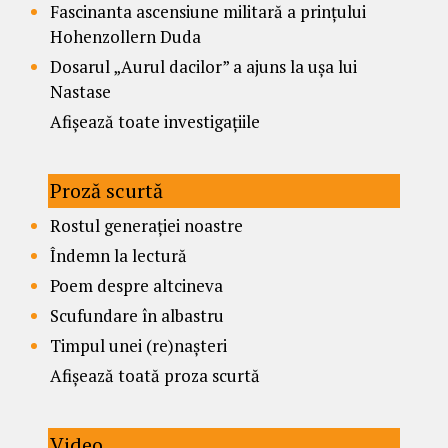
Fascinanta ascensiune militară a prințului
Hohenzollern Duda
Dosarul „Aurul dacilor” a ajuns la ușa lui
Nastase
Afișează toate investigațiile
Proză scurtă
Rostul generației noastre
Îndemn la lectură
Poem despre altcineva
Scufundare în albastru
Timpul unei (re)nașteri
Afișează toată proza scurtă
Video