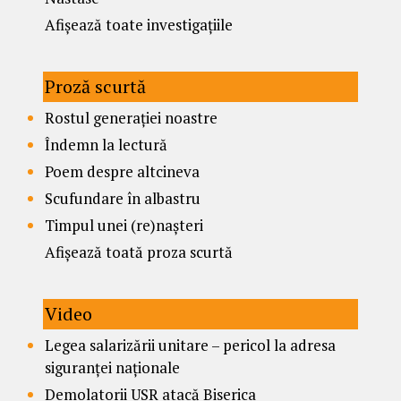
Afișează toate investigațiile
Proză scurtă
Rostul generației noastre
Îndemn la lectură
Poem despre altcineva
Scufundare în albastru
Timpul unei (re)nașteri
Afișează toată proza scurtă
Video
Legea salarizării unitare – pericol la adresa
siguranței naționale
Demolatorii USR atacă Biserica