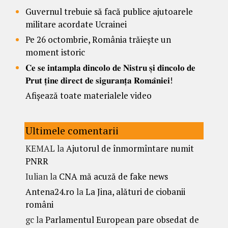
Guvernul trebuie să facă publice ajutoarele
militare acordate Ucrainei
Pe 26 octombrie, România trăiește un
moment istoric
𝐂𝐞 𝐬𝐞 𝐢𝐧𝐭𝐚𝐦𝐩𝐥𝐚 𝐝𝐢𝐧𝐜𝐨𝐥𝐨 𝐝𝐞 𝐍𝐢𝐬𝐭𝐫𝐮 𝐬̦𝐢 𝐝𝐢𝐧𝐜𝐨𝐥𝐨 𝐝𝐞
𝐏𝐫𝐮𝐭 𝐭̦𝐢𝐧𝐞 𝐝𝐢𝐫𝐞𝐜𝐭 𝐝𝐞 𝐬𝐢𝐠𝐮𝐫𝐚𝐧𝐭̦𝐚 𝐑𝐨𝐦𝐚̂𝐧𝐢𝐞𝐢!
Afișează toate materialele video
Ultimele comentarii
KEMAL
la
Ajutorul de înmormîntare numit
PNRR
Iulian
la
CNA mă acuză de fake news
Antena24.ro
la
La Jina, alături de ciobanii
români
gc
la
Parlamentul European pare obsedat de