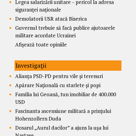
Legea salarizării unitare – pericol la adresa
siguranței naționale
Demolatorii USR atacă Biserica
Guvernul trebuie să facă publice ajutoarele
militare acordate Ucrainei
Afișează toate opiniile
Investigații
Alianța PSD-PD pentru vile și terenuri
Apărare Națională cu starlete și popi
Familia lui Geoană, tun imobiliar de 400.000
USD
Fascinanta ascensiune militară a prințului
Hohenzollern Duda
Dosarul „Aurul dacilor” a ajuns la ușa lui
Nastase