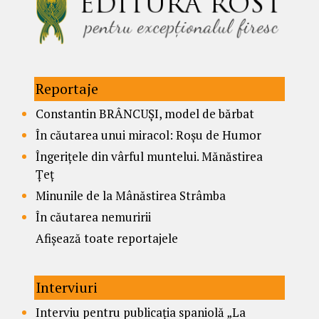
Reportaje
Constantin BRÂNCUȘI, model de bărbat
În căutarea unui miracol: Roșu de Humor
Îngerițele din vârful muntelui. Mănăstirea
Țeț
Minunile de la Mânăstirea Strâmba
În căutarea nemuririi
Afișează toate reportajele
Interviuri
Interviu pentru publicația spaniolă „La