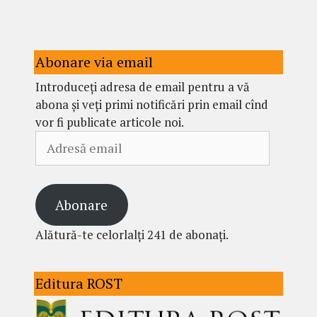
Abonare via email
Introduceți adresa de email pentru a vă
abona și veți primi notificări prin email cînd
vor fi publicate articole noi.
Adresă
email
Abonare
Alătură-te celorlalți 241 de abonați.
Editura ROST