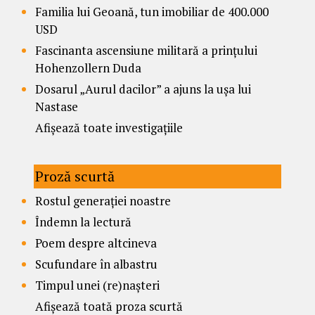
Familia lui Geoană, tun imobiliar de 400.000
USD
Fascinanta ascensiune militară a prințului
Hohenzollern Duda
Dosarul „Aurul dacilor” a ajuns la ușa lui
Nastase
Afișează toate investigațiile
Proză scurtă
Rostul generației noastre
Îndemn la lectură
Poem despre altcineva
Scufundare în albastru
Timpul unei (re)nașteri
Afișează toată proza scurtă