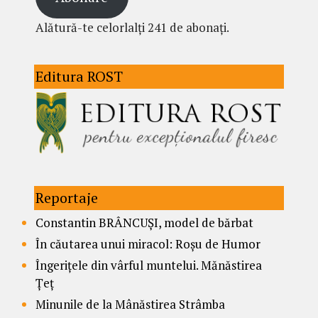
Alătură-te celorlalți 241 de abonați.
Editura ROST
Reportaje
Constantin BRÂNCUȘI, model de bărbat
În căutarea unui miracol: Roșu de Humor
Îngerițele din vârful muntelui. Mănăstirea
Țeț
Minunile de la Mânăstirea Strâmba