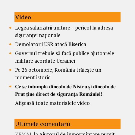
Video
Legea salarizării unitare – pericol la adresa
siguranței naționale
Demolatorii USR atacă Biserica
Guvernul trebuie să facă publice ajutoarele
militare acordate Ucrainei
Pe 26 octombrie, România trăiește un
moment istoric
𝐂𝐞 𝐬𝐞 𝐢𝐧𝐭𝐚𝐦𝐩𝐥𝐚 𝐝𝐢𝐧𝐜𝐨𝐥𝐨 𝐝𝐞 𝐍𝐢𝐬𝐭𝐫𝐮 𝐬̦𝐢 𝐝𝐢𝐧𝐜𝐨𝐥𝐨 𝐝𝐞
𝐏𝐫𝐮𝐭 𝐭̦𝐢𝐧𝐞 𝐝𝐢𝐫𝐞𝐜𝐭 𝐝𝐞 𝐬𝐢𝐠𝐮𝐫𝐚𝐧𝐭̦𝐚 𝐑𝐨𝐦𝐚̂𝐧𝐢𝐞𝐢!
Afișează toate materialele video
Ultimele comentarii
KEMAL
la
Ajutorul de înmormîntare numit