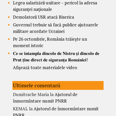
Legea salarizării unitare – pericol la adresa
siguranței naționale
Demolatorii USR atacă Biserica
Guvernul trebuie să facă publice ajutoarele
militare acordate Ucrainei
Pe 26 octombrie, România trăiește un
moment istoric
𝐂𝐞 𝐬𝐞 𝐢𝐧𝐭𝐚𝐦𝐩𝐥𝐚 𝐝𝐢𝐧𝐜𝐨𝐥𝐨 𝐝𝐞 𝐍𝐢𝐬𝐭𝐫𝐮 𝐬̦𝐢 𝐝𝐢𝐧𝐜𝐨𝐥𝐨 𝐝𝐞
𝐏𝐫𝐮𝐭 𝐭̦𝐢𝐧𝐞 𝐝𝐢𝐫𝐞𝐜𝐭 𝐝𝐞 𝐬𝐢𝐠𝐮𝐫𝐚𝐧𝐭̦𝐚 𝐑𝐨𝐦𝐚̂𝐧𝐢𝐞𝐢!
Afișează toate materialele video
Ultimele comentarii
Dumitrache Maria
la
Ajutorul de
înmormîntare numit PNRR
KEMAL
la
Ajutorul de înmormîntare numit
PNRR