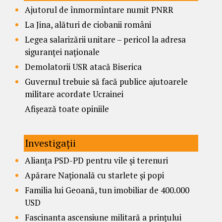
Ajutorul de înmormîntare numit PNRR
La Jina, alături de ciobanii români
Legea salarizării unitare – pericol la adresa
siguranței naționale
Demolatorii USR atacă Biserica
Guvernul trebuie să facă publice ajutoarele
militare acordate Ucrainei
Afișează toate opiniile
Investigații
Alianța PSD-PD pentru vile și terenuri
Apărare Națională cu starlete și popi
Familia lui Geoană, tun imobiliar de 400.000
USD
Fascinanta ascensiune militară a prințului