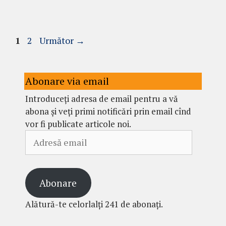
Pagina
Pagina
1
2
Următor
→
Abonare via email
Introduceți adresa de email pentru a vă
abona și veți primi notificări prin email cînd
vor fi publicate articole noi.
Adresă
email
Abonare
Alătură-te celorlalți 241 de abonați.