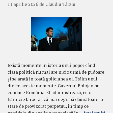
11 aprilie 2026
de
Claudiu Târziu
Există momente în istoria unui popor când
clasa politică nu mai are nicio urmă de pudoare
și se arată în toată goliciunea ei. Trăim unul
dintre aceste momente. Guvernul Bolojan nu
conduce România. El administrează, cu o
hărnicie birocratică mai degrabă dăunătoare, o
stare de provizorat perpetuu, în timp ce
partidele din coaliție negociază în …
[mai mult]