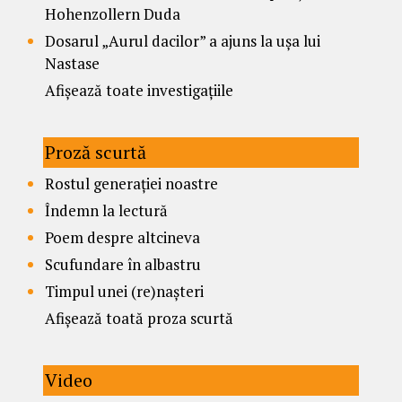
Hohenzollern Duda
Dosarul „Aurul dacilor” a ajuns la ușa lui
Nastase
Afișează toate investigațiile
Proză scurtă
Rostul generației noastre
Îndemn la lectură
Poem despre altcineva
Scufundare în albastru
Timpul unei (re)nașteri
Afișează toată proza scurtă
Video