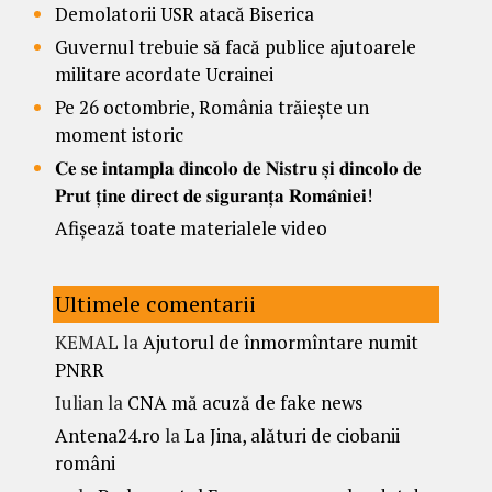
Demolatorii USR atacă Biserica
Guvernul trebuie să facă publice ajutoarele
militare acordate Ucrainei
Pe 26 octombrie, România trăiește un
moment istoric
𝐂𝐞 𝐬𝐞 𝐢𝐧𝐭𝐚𝐦𝐩𝐥𝐚 𝐝𝐢𝐧𝐜𝐨𝐥𝐨 𝐝𝐞 𝐍𝐢𝐬𝐭𝐫𝐮 𝐬̦𝐢 𝐝𝐢𝐧𝐜𝐨𝐥𝐨 𝐝𝐞
𝐏𝐫𝐮𝐭 𝐭̦𝐢𝐧𝐞 𝐝𝐢𝐫𝐞𝐜𝐭 𝐝𝐞 𝐬𝐢𝐠𝐮𝐫𝐚𝐧𝐭̦𝐚 𝐑𝐨𝐦𝐚̂𝐧𝐢𝐞𝐢!
Afișează toate materialele video
Ultimele comentarii
KEMAL
la
Ajutorul de înmormîntare numit
PNRR
Iulian
la
CNA mă acuză de fake news
Antena24.ro
la
La Jina, alături de ciobanii
români