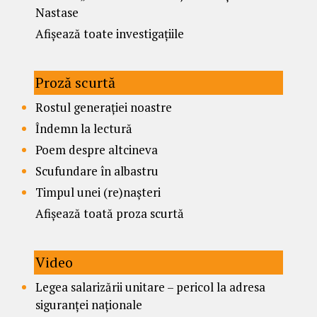
Nastase
Afișează toate investigațiile
Proză scurtă
Rostul generației noastre
Îndemn la lectură
Poem despre altcineva
Scufundare în albastru
Timpul unei (re)nașteri
Afișează toată proza scurtă
Video
Legea salarizării unitare – pericol la adresa
siguranței naționale