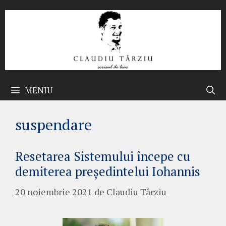
Sari
la
conținut
MENIU
suspendare
Resetarea Sistemului începe cu
demiterea președintelui Iohannis
20 noiembrie 2021
de
Claudiu Târziu