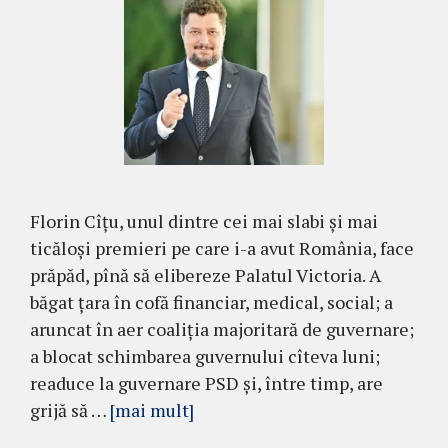
Florin Cîțu, unul dintre cei mai slabi și mai
ticăloși premieri pe care i-a avut România, face
prăpăd, pînă să elibereze Palatul Victoria. A
băgat țara în cofă financiar, medical, social; a
aruncat în aer coaliția majoritară de guvernare;
a blocat schimbarea guvernului cîteva luni;
readuce la guvernare PSD și, între timp, are
grijă să …
[mai mult]