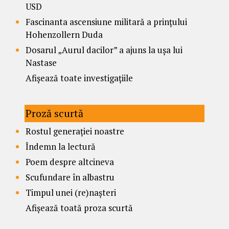
USD
Fascinanta ascensiune militară a prințului
Hohenzollern Duda
Dosarul „Aurul dacilor” a ajuns la ușa lui
Nastase
Afișează toate investigațiile
Proză scurtă
Rostul generației noastre
Îndemn la lectură
Poem despre altcineva
Scufundare în albastru
Timpul unei (re)nașteri
Afișează toată proza scurtă