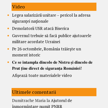
Video
Legea salarizării unitare – pericol la adresa
siguranței naționale
Demolatorii USR atacă Biserica
Guvernul trebuie să facă publice ajutoarele
militare acordate Ucrainei
Pe 26 octombrie, România trăiește un
moment istoric
𝐂𝐞 𝐬𝐞 𝐢𝐧𝐭𝐚𝐦𝐩𝐥𝐚 𝐝𝐢𝐧𝐜𝐨𝐥𝐨 𝐝𝐞 𝐍𝐢𝐬𝐭𝐫𝐮 𝐬̦𝐢 𝐝𝐢𝐧𝐜𝐨𝐥𝐨 𝐝𝐞
𝐏𝐫𝐮𝐭 𝐭̦𝐢𝐧𝐞 𝐝𝐢𝐫𝐞𝐜𝐭 𝐝𝐞 𝐬𝐢𝐠𝐮𝐫𝐚𝐧𝐭̦𝐚 𝐑𝐨𝐦𝐚̂𝐧𝐢𝐞𝐢!
Afișează toate materialele video
Ultimele comentarii
Dumitrache Maria
la
Ajutorul de
înmormîntare numit PNRR