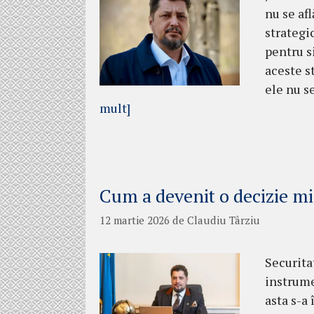
nu se afl
strategi
pentru s
aceste s
ele nu se
mult]
Cum a devenit o decizie mil
12 martie 2026
de
Claudiu Târziu
Securita
instrume
asta s-a