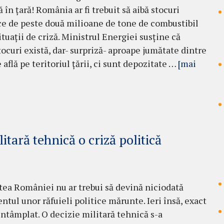
ă în țară! România ar fi trebuit să aibă stocuri
ce de peste două milioane de tone de combustibil
ituații de criză. Ministrul Energiei susține că
tocuri există, dar- surpriză- aproape jumătate dintre
 află pe teritoriul țării, ci sunt depozitate …
[mai
itară tehnică o criză politică
tea României nu ar trebui să devină niciodată
ntul unor răfuieli politice mărunte. Ieri însă, exact
 întâmplat. O decizie militară tehnică s-a