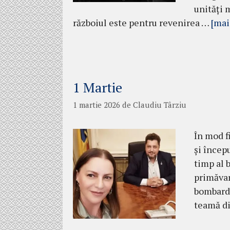
unități 
războiul este pentru revenirea …
[mai
1 Martie
1 martie 2026
de
Claudiu Târziu
În mod f
și încep
timp al b
primăvar
bombarda
teamă di