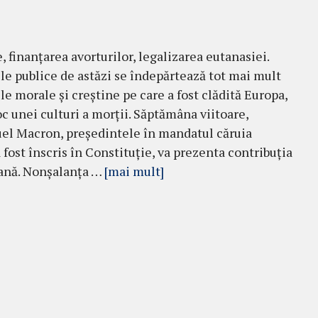
, finanțarea avorturilor, legalizarea eutanasiei.
le publice de astăzi se îndepărtează tot mai mult
ile morale și creștine pe care a fost clădită Europa,
oc unei culturi a morții. Săptămâna viitoare,
l Macron, președintele în mandatul căruia
 fost înscris în Constituție, va prezenta contribuția
eană. Nonșalanța …
[mai mult]