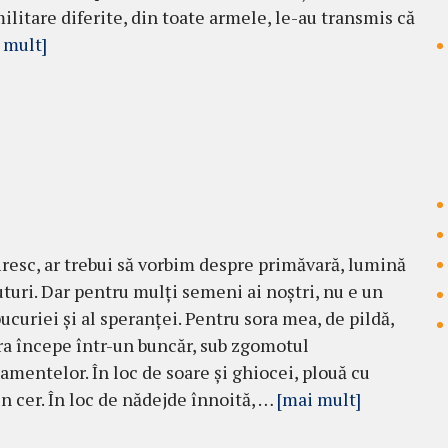
militare diferite, din toate armele, le-au transmis că
 mult]
iresc, ar trebui să vorbim despre primăvară, lumină
uturi. Dar pentru mulți semeni ai noștri, nu e un
ucuriei și al speranței. Pentru sora mea, de pildă,
a începe într-un buncăr, sub zgomotul
mentelor. În loc de soare și ghiocei, plouă cu
n cer. În loc de nădejde înnoită, …
[mai mult]