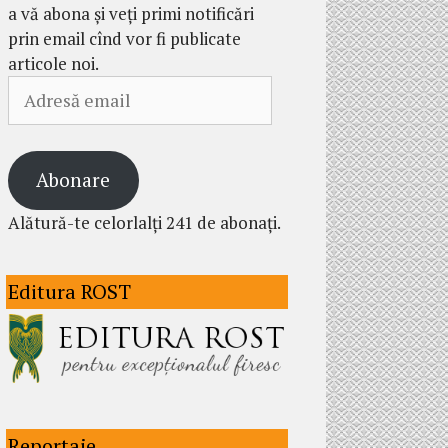
a vă abona și veți primi notificări
prin email cînd vor fi publicate
articole noi.
Adresă
email
Abonare
Alătură-te celorlalți 241 de abonați.
Editura ROST
Reportaje