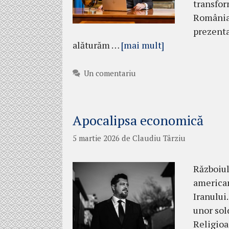
transfor
România 
prezenta
alăturăm …
[mai mult]
Un comentariu
Apocalipsa economică
5 martie 2026
de
Claudiu Târziu
Războiul
american
Iranului.
unor sol
Religioa