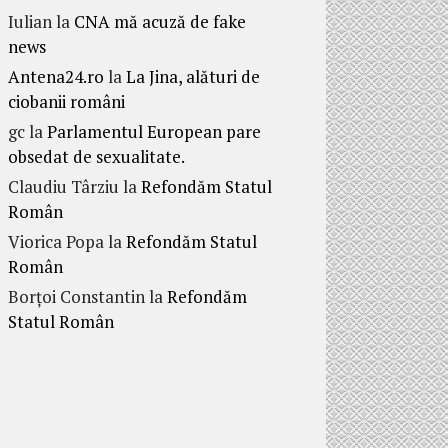
Iulian
la
CNA mă acuză de fake
news
Antena24.ro
la
La Jina, alături de
ciobanii români
gc
la
Parlamentul European pare
obsedat de sexualitate.
Claudiu Târziu
la
Refondăm Statul
Român
Viorica Popa
la
Refondăm Statul
Român
Borțoi Constantin
la
Refondăm
Statul Român