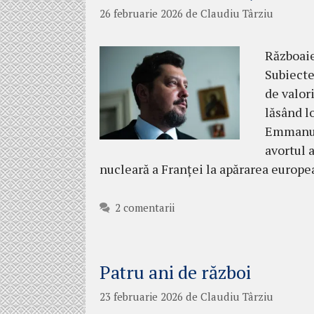
26 februarie 2026
de
Claudiu Târziu
Războaie
Subiecte
de valor
lăsând l
Emmanue
avortul a
nucleară a Franței la apărarea europ
2 comentarii
Patru ani de război
23 februarie 2026
de
Claudiu Târziu