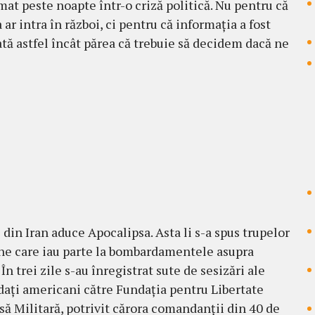
mat peste noapte într-o criză politică. Nu pentru că
ar intra în război, ci pentru că informația a fost
tă astfel încât părea că trebuie să decidem dacă ne
 din Iran aduce Apocalipsa. Asta li s-a spus trupelor
e care iau parte la bombardamentele asupra
 În trei zile s-au înregistrat sute de sesizări ale
dați americani către Fundația pentru Libertate
să Militară, potrivit cărora comandanții din 40 de