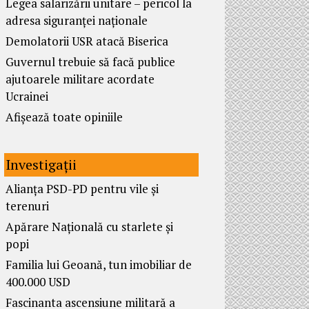
Legea salarizării unitare – pericol la
adresa siguranței naționale
Demolatorii USR atacă Biserica
Guvernul trebuie să facă publice
ajutoarele militare acordate
Ucrainei
Afișează toate opiniile
Investigații
Alianța PSD-PD pentru vile și
terenuri
Apărare Națională cu starlete și
popi
Familia lui Geoană, tun imobiliar de
400.000 USD
Fascinanta ascensiune militară a