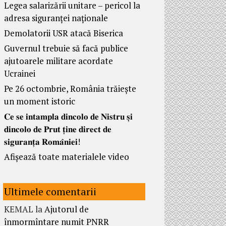
Legea salarizării unitare – pericol la
adresa siguranței naționale
Demolatorii USR atacă Biserica
Guvernul trebuie să facă publice
ajutoarele militare acordate
Ucrainei
Pe 26 octombrie, România trăiește
un moment istoric
𝐂𝐞 𝐬𝐞 𝐢𝐧𝐭𝐚𝐦𝐩𝐥𝐚 𝐝𝐢𝐧𝐜𝐨𝐥𝐨 𝐝𝐞 𝐍𝐢𝐬𝐭𝐫𝐮 𝐬̦𝐢
𝐝𝐢𝐧𝐜𝐨𝐥𝐨 𝐝𝐞 𝐏𝐫𝐮𝐭 𝐭̦𝐢𝐧𝐞 𝐝𝐢𝐫𝐞𝐜𝐭 𝐝𝐞
𝐬𝐢𝐠𝐮𝐫𝐚𝐧𝐭̦𝐚 𝐑𝐨𝐦𝐚̂𝐧𝐢𝐞𝐢!
Afișează toate materialele video
Ultimele comentarii
KEMAL
la
Ajutorul de
înmormîntare numit PNRR