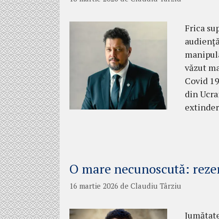
Frica su
audiență
manipula
văzut ma
Covid 19
din Ucra
extinder
O mare necunoscută: rezer
16 martie 2026
de
Claudiu Târziu
Jumătate