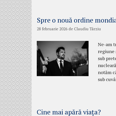
Spre o nouă ordine mondi
28 februarie 2026
de
Claudiu Târziu
Ne-am tr
regiune ș
sub pret
nucleară
notăm că
sub cuvâ
Cine mai apără viața?