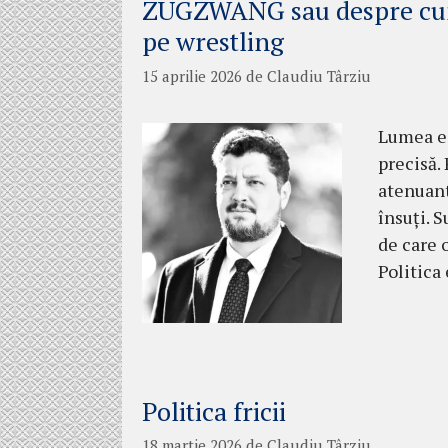
ZUGZWANG sau despre cum
pe wrestling
15 aprilie 2026
de
Claudiu Târziu
Lumea e 
precisă.
atenuante
însuți. S
de care 
Politica
Politica fricii
18 martie 2026
de
Claudiu Târziu