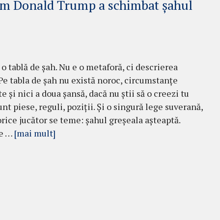
 Donald Trump a schimbat șahul
o tablă de șah. Nu e o metaforă, ci descrierea
 Pe tabla de șah nu există noroc, circumstanțe
 și nici a doua șansă, dacă nu știi să o creezi tu
unt piese, reguli, poziții. Și o singură lege suverană,
orice jucător se teme: șahul greșeala așteaptă.
 e …
[mai mult]