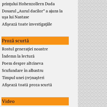
prințului Hohenzollern Duda
Dosarul „Aurul dacilor” a ajuns la
ușa lui Nastase
Afișează toate investigațiile
Proză scurtă
Rostul generației noastre
Îndemn la lectură
Poem despre altcineva
Scufundare în albastru
Timpul unei (re)nașteri
Afișează toată proza scurtă
Video