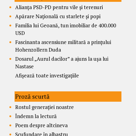
Alianța PSD-PD pentru vile și terenuri
Apărare Națională cu starlete și popi
Familia lui Geoană, tun imobiliar de 400.000
USD
Fascinanta ascensiune militară a prințului
Hohenzollern Duda
Dosarul „Aurul dacilor” a ajuns la ușa lui
Nastase
Afișează toate investigațiile
Proză scurtă
Rostul generației noastre
Îndemn la lectură
Poem despre altcineva
Scufundare în albastru