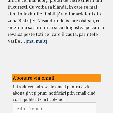
dintre cei mai iubiţi preoţi de către tinerii din
Bucureşti. Cu vorba sa blândă, în care se mai
simt inflexiunile limbii ţăranilor ardeleni din
zona Bistriţei-Năsăud, unde îşi are obârşia, cu
smerenia sa autentică şi cu dragostea pe care o
revarsă peste toţi cei care îl caută, părintele
Vasile …
[mai mult]
Abonare via email
Introduceți adresa de email pentru a vă
abona și veți primi notificări prin email cînd
vor fi publicate articole noi.
Adresă
email