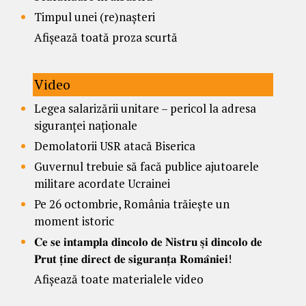
Timpul unei (re)nașteri
Afișează toată proza scurtă
Video
Legea salarizării unitare – pericol la adresa
siguranței naționale
Demolatorii USR atacă Biserica
Guvernul trebuie să facă publice ajutoarele
militare acordate Ucrainei
Pe 26 octombrie, România trăiește un
moment istoric
𝐂𝐞 𝐬𝐞 𝐢𝐧𝐭𝐚𝐦𝐩𝐥𝐚 𝐝𝐢𝐧𝐜𝐨𝐥𝐨 𝐝𝐞 𝐍𝐢𝐬𝐭𝐫𝐮 𝐬̦𝐢 𝐝𝐢𝐧𝐜𝐨𝐥𝐨 𝐝𝐞
𝐏𝐫𝐮𝐭 𝐭̦𝐢𝐧𝐞 𝐝𝐢𝐫𝐞𝐜𝐭 𝐝𝐞 𝐬𝐢𝐠𝐮𝐫𝐚𝐧𝐭̦𝐚 𝐑𝐨𝐦𝐚̂𝐧𝐢𝐞𝐢!
Afișează toate materialele video