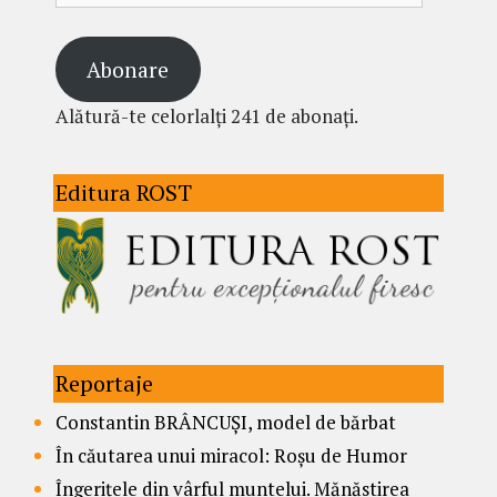
Abonare
Alătură-te celorlalți 241 de abonați.
Editura ROST
Reportaje
Constantin BRÂNCUȘI, model de bărbat
În căutarea unui miracol: Roșu de Humor
Îngerițele din vârful muntelui. Mănăstirea