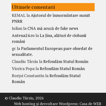
Ultimele comentarii
KEMAL
la
Ajutorul de înmormîntare numit
PNRR
Iulian
la
CNA mă acuză de fake news
Antena24.ro
la
La Jina, alături de ciobanii
români
gc
la
Parlamentul European pare obsedat de
sexualitate.
Claudiu Târziu
la
Refondăm Statul Român
Viorica Popa
la
Refondăm Statul Român
Borțoi Constantin
la
Refondăm Statul
Român
© Claudiu Târziu, 2026
Web hosting şi dezvoltare Wordpress:
Casa de WEB