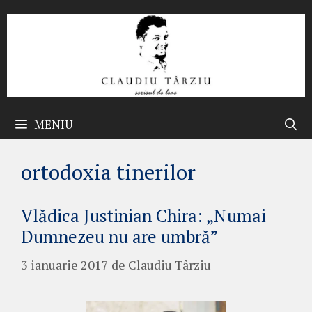
Sari
la
conținut
MENIU
ortodoxia tinerilor
Vlădica Justinian Chira: „Numai
Dumnezeu nu are umbră”
3 ianuarie 2017
de
Claudiu Târziu