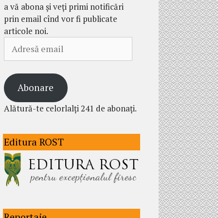
a vă abona și veți primi notificări
prin email cînd vor fi publicate
articole noi.
Adresă
email
Abonare
Alătură-te celorlalți 241 de abonați.
Editura ROST
Reportaje