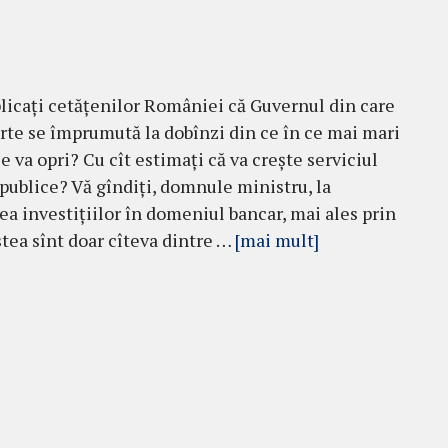
icaţi cetăţenilor României că Guvernul din care
arte se împrumută la dobînzi din ce în ce mai mari
e va opri? Cu cît estimaţi că va creşte serviciul
 publice? Vă gîndiţi, domnule ministru, la
ea investiţiilor în domeniul bancar, mai ales prin
tea sînt doar cîteva dintre …
[mai mult]