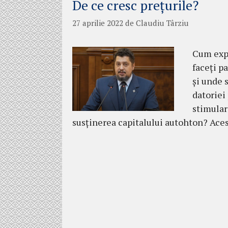
De ce cresc prețurile?
27 aprilie 2022
de
Claudiu Târziu
Cum expl
faceţi p
şi unde s
datoriei
stimular
susţinerea capitalului autohton? Aces