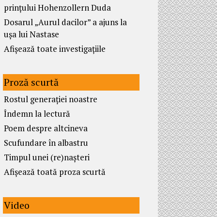
prințului Hohenzollern Duda
Dosarul „Aurul dacilor” a ajuns la
ușa lui Nastase
Afișează toate investigațiile
Proză scurtă
Rostul generației noastre
Îndemn la lectură
Poem despre altcineva
Scufundare în albastru
Timpul unei (re)nașteri
Afișează toată proza scurtă
Video