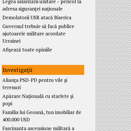
Legea salarizării unitare – pericol la
adresa siguranței naționale
Demolatorii USR atacă Biserica
Guvernul trebuie să facă publice
ajutoarele militare acordate
Ucrainei
Afișează toate opiniile
Investigații
Alianța PSD-PD pentru vile și
terenuri
Apărare Națională cu starlete și
popi
Familia lui Geoană, tun imobiliar de
400.000 USD
Fascinanta ascensiune militară a