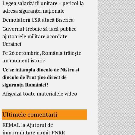
Legea salarizării unitare – pericol la
adresa siguranței naționale
Demolatorii USR atacă Biserica
Guvernul trebuie să facă publice
ajutoarele militare acordate
Ucrainei
Pe 26 octombrie, România trăiește
un moment istoric
𝐂𝐞 𝐬𝐞 𝐢𝐧𝐭𝐚𝐦𝐩𝐥𝐚 𝐝𝐢𝐧𝐜𝐨𝐥𝐨 𝐝𝐞 𝐍𝐢𝐬𝐭𝐫𝐮 𝐬̦𝐢
𝐝𝐢𝐧𝐜𝐨𝐥𝐨 𝐝𝐞 𝐏𝐫𝐮𝐭 𝐭̦𝐢𝐧𝐞 𝐝𝐢𝐫𝐞𝐜𝐭 𝐝𝐞
𝐬𝐢𝐠𝐮𝐫𝐚𝐧𝐭̦𝐚 𝐑𝐨𝐦𝐚̂𝐧𝐢𝐞𝐢!
Afișează toate materialele video
Ultimele comentarii
KEMAL
la
Ajutorul de
înmormîntare numit PNRR