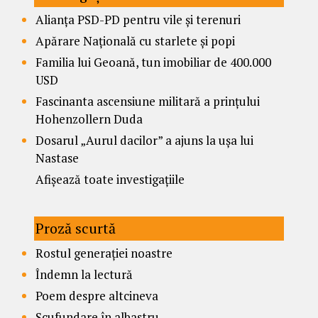
Alianța PSD-PD pentru vile și terenuri
Apărare Națională cu starlete și popi
Familia lui Geoană, tun imobiliar de 400.000
USD
Fascinanta ascensiune militară a prințului
Hohenzollern Duda
Dosarul „Aurul dacilor” a ajuns la ușa lui
Nastase
Afișează toate investigațiile
Proză scurtă
Rostul generației noastre
Îndemn la lectură
Poem despre altcineva
Scufundare în albastru