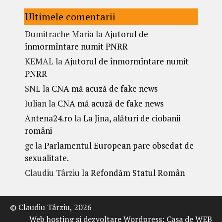
Ultimele comentarii
Dumitrache Maria
la
Ajutorul de
înmormîntare numit PNRR
KEMAL
la
Ajutorul de înmormîntare numit
PNRR
SNL
la
CNA mă acuză de fake news
Iulian
la
CNA mă acuză de fake news
Antena24.ro
la
La Jina, alături de ciobanii
români
gc
la
Parlamentul European pare obsedat de
sexualitate.
Claudiu Târziu
la
Refondăm Statul Român
© Claudiu Târziu, 2026
Web hosting şi dezvoltare Wordpress:
Casa de WEB