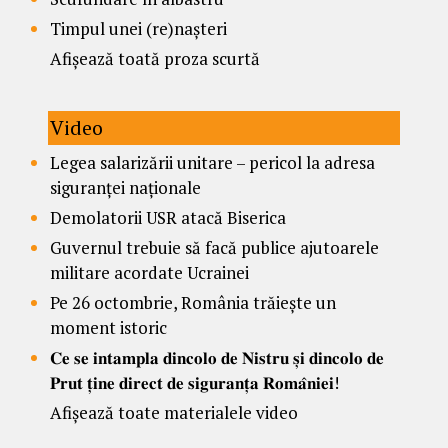
Timpul unei (re)nașteri
Afișează toată proza scurtă
Video
Legea salarizării unitare – pericol la adresa
siguranței naționale
Demolatorii USR atacă Biserica
Guvernul trebuie să facă publice ajutoarele
militare acordate Ucrainei
Pe 26 octombrie, România trăiește un
moment istoric
𝐂𝐞 𝐬𝐞 𝐢𝐧𝐭𝐚𝐦𝐩𝐥𝐚 𝐝𝐢𝐧𝐜𝐨𝐥𝐨 𝐝𝐞 𝐍𝐢𝐬𝐭𝐫𝐮 𝐬̦𝐢 𝐝𝐢𝐧𝐜𝐨𝐥𝐨 𝐝𝐞
𝐏𝐫𝐮𝐭 𝐭̦𝐢𝐧𝐞 𝐝𝐢𝐫𝐞𝐜𝐭 𝐝𝐞 𝐬𝐢𝐠𝐮𝐫𝐚𝐧𝐭̦𝐚 𝐑𝐨𝐦𝐚̂𝐧𝐢𝐞𝐢!
Afișează toate materialele video