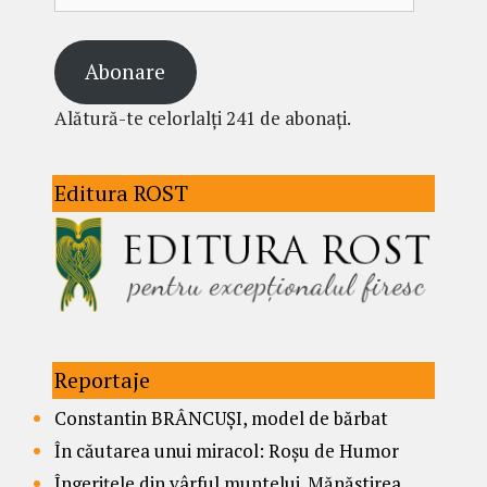
Abonare
Alătură-te celorlalți 241 de abonați.
Editura ROST
Reportaje
Constantin BRÂNCUȘI, model de bărbat
În căutarea unui miracol: Roșu de Humor
Îngerițele din vârful muntelui. Mănăstirea