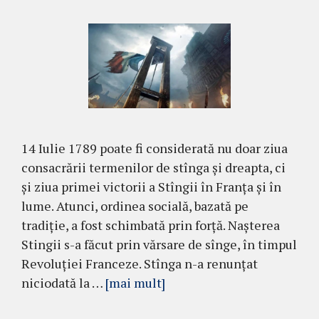
14 Iulie 1789 poate fi considerată nu doar ziua
consacrării termenilor de stînga și dreapta, ci
și ziua primei victorii a Stîngii în Franța și în
lume. Atunci, ordinea socială, bazată pe
tradiție, a fost schimbată prin forță. Nașterea
Stingii s-a făcut prin vărsare de sînge, în timpul
Revoluției Franceze. Stînga n-a renunțat
niciodată la …
[mai mult]