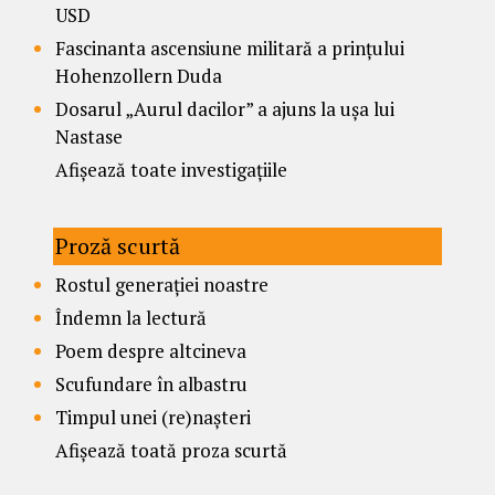
USD
Fascinanta ascensiune militară a prințului
Hohenzollern Duda
Dosarul „Aurul dacilor” a ajuns la ușa lui
Nastase
Afișează toate investigațiile
Proză scurtă
Rostul generației noastre
Îndemn la lectură
Poem despre altcineva
Scufundare în albastru
Timpul unei (re)nașteri
Afișează toată proza scurtă