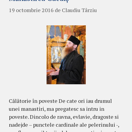
19 octombrie 2016
de
Claudiu Târziu
Călătorie în poveste De cate ori iau drumul
unei manastiri, ma pregatesc sa intru in
poveste. Dincolo de rav­na, evlavie, dragoste si
nadejde – punc­tele cardinale ale pelerinului -,