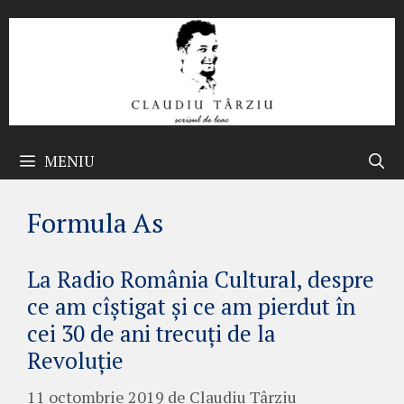
Sari
la
conținut
MENIU
Formula As
La Radio România Cultural, despre
ce am cîștigat și ce am pierdut în
cei 30 de ani trecuți de la
Revoluție
11 octombrie 2019
de
Claudiu Târziu