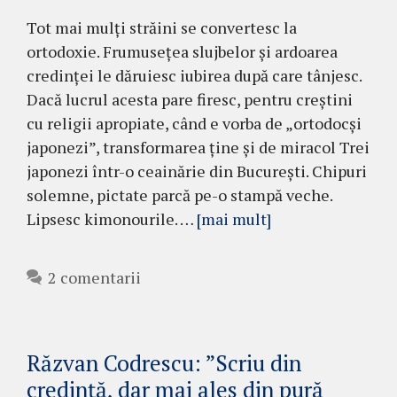
Tot mai mulţi străini se convertesc la
ortodoxie. Frumuseţea slujbelor şi ardoarea
credinţei le dăruiesc iubirea după care tânjesc.
Dacă lucrul acesta pare firesc, pentru creştini
cu religii apropiate, când e vorba de „ortodocşi
japonezi”, transformarea ţine şi de miracol Trei
japonezi într-o ceainărie din Bucureşti. Chipuri
solemne, pictate parcă pe-o stampă veche.
Lipsesc kimonourile. …
[mai mult]
2 comentarii
Răzvan Codrescu: ”Scriu din
credință, dar mai ales din pură