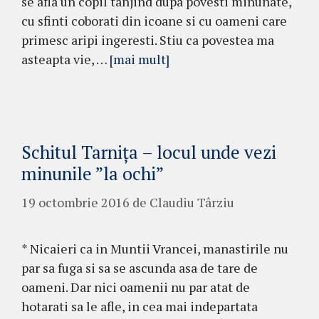
se afla un copil tanjind dupa povesti minunate,
cu sfinti coborati din icoane si cu oameni care
primesc aripi ingeresti. Stiu ca povestea ma
asteapta vie, …
[mai mult]
Schitul Tarnița – locul unde vezi
minunile ”la ochi”
19 octombrie 2016
de
Claudiu Târziu
* Nicaieri ca in Muntii Vrancei, manastirile nu
par sa fuga si sa se ascunda asa de tare de
oameni. Dar nici oamenii nu par atat de
hotarati sa le afle, in cea mai indepartata