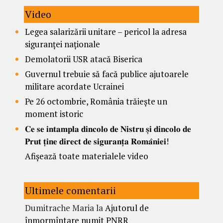
Video
Legea salarizării unitare – pericol la adresa
siguranței naționale
Demolatorii USR atacă Biserica
Guvernul trebuie să facă publice ajutoarele
militare acordate Ucrainei
Pe 26 octombrie, România trăiește un
moment istoric
𝐂𝐞 𝐬𝐞 𝐢𝐧𝐭𝐚𝐦𝐩𝐥𝐚 𝐝𝐢𝐧𝐜𝐨𝐥𝐨 𝐝𝐞 𝐍𝐢𝐬𝐭𝐫𝐮 𝐬̦𝐢 𝐝𝐢𝐧𝐜𝐨𝐥𝐨 𝐝𝐞
𝐏𝐫𝐮𝐭 𝐭̦𝐢𝐧𝐞 𝐝𝐢𝐫𝐞𝐜𝐭 𝐝𝐞 𝐬𝐢𝐠𝐮𝐫𝐚𝐧𝐭̦𝐚 𝐑𝐨𝐦𝐚̂𝐧𝐢𝐞𝐢!
Afișează toate materialele video
Ultimele comentarii
Dumitrache Maria
la
Ajutorul de
înmormîntare numit PNRR