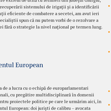
ire extrem de utilă cu fermieri din județul Giurgiu,
ecuperării sistemului de irigații și a identificării
uții eficiente de combatere a secetei, am avut ieri
pecialiștii spun că nu putem vorbi de o rezolvare a
i fără o strategie la nivel național pe termen lung.
entul European
 de a lucra cu o echipă de europarlamentari
nali, cu pregătire multidisciplinară în domenii
ntru proiectele politice pe care le urmărim aici, în
tul European: doi juriști de calibru – avocata