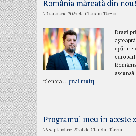
România măreață din nou
20 ianuarie 2025
de
Claudiu Târziu
Dragi pr
așteaptă
apărarea
europarl
România.
ascunsă s
plenara …
[mai mult]
Programul meu în aceste z
26 septembrie 2024
de
Claudiu Târziu