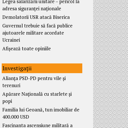
Legea salarizării unitare – pericol la
adresa siguranței naționale
Demolatorii USR atacă Biserica
Guvernul trebuie să facă publice
ajutoarele militare acordate
Ucrainei
Afișează toate opiniile
Investigații
Alianța PSD-PD pentru vile și
terenuri
Apărare Națională cu starlete și
popi
Familia lui Geoană, tun imobiliar de
400.000 USD
Fascinanta ascensiune militară a