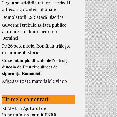
Legea salarizării unitare – pericol la
adresa siguranței naționale
Demolatorii USR atacă Biserica
Guvernul trebuie să facă publice
ajutoarele militare acordate
Ucrainei
Pe 26 octombrie, România trăiește
un moment istoric
𝐂𝐞 𝐬𝐞 𝐢𝐧𝐭𝐚𝐦𝐩𝐥𝐚 𝐝𝐢𝐧𝐜𝐨𝐥𝐨 𝐝𝐞 𝐍𝐢𝐬𝐭𝐫𝐮 𝐬̦𝐢
𝐝𝐢𝐧𝐜𝐨𝐥𝐨 𝐝𝐞 𝐏𝐫𝐮𝐭 𝐭̦𝐢𝐧𝐞 𝐝𝐢𝐫𝐞𝐜𝐭 𝐝𝐞
𝐬𝐢𝐠𝐮𝐫𝐚𝐧𝐭̦𝐚 𝐑𝐨𝐦𝐚̂𝐧𝐢𝐞𝐢!
Afișează toate materialele video
Ultimele comentarii
KEMAL
la
Ajutorul de
înmormîntare numit PNRR