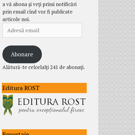
a vă abona și veți primi notificări
prin email cînd vor fi publicate
articole noi.
Adresă
email
Abonare
Alătură-te celorlalți 241 de abonați.
Editura ROST
Reportaje