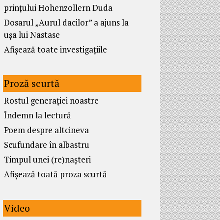
prințului Hohenzollern Duda
Dosarul „Aurul dacilor” a ajuns la
ușa lui Nastase
Afișează toate investigațiile
Proză scurtă
Rostul generației noastre
Îndemn la lectură
Poem despre altcineva
Scufundare în albastru
Timpul unei (re)nașteri
Afișează toată proza scurtă
Video