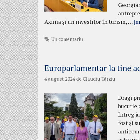
Georgian
antrepre
Axinia și un investitor în turism, …
[m
Un comentariu
Europarlamentar la tine a
4 august 2024
de
Claudiu Târziu
Dragi pr
bucurie 
Întreg j
fost și s
anticomu
este un 