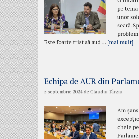
O întâln
pe tema r
unor sol
seară. S
probleme
Este foarte trist să aud …
[mai mult]
Echipa de AUR din Parlam
5 septembrie 2024
de
Claudiu Târziu
Am șansa
excepțio
cheie pe
Parlamen