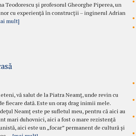
a Teodorescu și profesorul Gheorghe Piperea, un
nor cu experiență în construcții – inginerul Adrian
ai mult]
casă
ieteni, vă salut de la Piatra Neamț, unde revin cu
de fiecare dată. Este un oraș drag inimii mele.
udețul Neamț este pe sufletul meu, pentru că aici au
unt mari duhovnici, aici a fost o mare rezistență
nistă, aici este un „focar” permanent de cultură și
loc …
[mai mult]