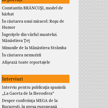
Constantin BRÂNCUȘI, model de
bărbat
În căutarea unui miracol: Roșu de
Humor
Îngerițele din vârful muntelui.
Mănăstirea Țeț
Minunile de la Mânăstirea Strâmba
În căutarea nemuririi
Afișează toate reportajele
Interviuri
Interviu pentru publicația spaniolă
„La Gaceta de la Iberosfera”
Despre conferința MEGA de la
București, în presa europeană