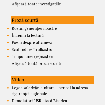
Afișează toate investigațiile
Proză scurtă
Rostul generației noastre
Îndemn la lectură
Poem despre altcineva
Scufundare în albastru
Timpul unei (re)nașteri
Afișează toată proza scurtă
Video
Legea salarizării unitare – pericol la adresa
siguranței naționale
Demolatorii USR atacă Biserica