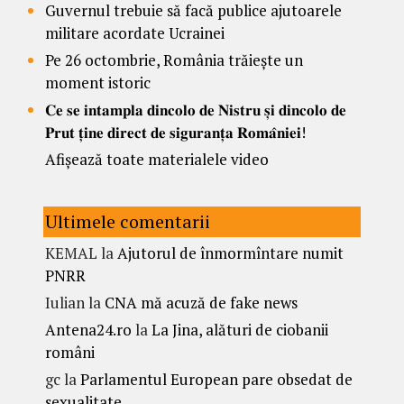
Guvernul trebuie să facă publice ajutoarele
militare acordate Ucrainei
Pe 26 octombrie, România trăiește un
moment istoric
𝐂𝐞 𝐬𝐞 𝐢𝐧𝐭𝐚𝐦𝐩𝐥𝐚 𝐝𝐢𝐧𝐜𝐨𝐥𝐨 𝐝𝐞 𝐍𝐢𝐬𝐭𝐫𝐮 𝐬̦𝐢 𝐝𝐢𝐧𝐜𝐨𝐥𝐨 𝐝𝐞
𝐏𝐫𝐮𝐭 𝐭̦𝐢𝐧𝐞 𝐝𝐢𝐫𝐞𝐜𝐭 𝐝𝐞 𝐬𝐢𝐠𝐮𝐫𝐚𝐧𝐭̦𝐚 𝐑𝐨𝐦𝐚̂𝐧𝐢𝐞𝐢!
Afișează toate materialele video
Ultimele comentarii
KEMAL
la
Ajutorul de înmormîntare numit
PNRR
Iulian
la
CNA mă acuză de fake news
Antena24.ro
la
La Jina, alături de ciobanii
români
gc
la
Parlamentul European pare obsedat de
sexualitate.