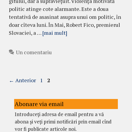
gîtului, dar a supraviețuit. Violența motivată
politic atinge cote alarmante. Este a doua
tentativă de asasinat asupra unui om politic, în
doar cîteva luni. În Mai, Robert Fico, premierul
Slovaciei, a …
[mai mult]
Un comentariu
Pagina
Pagina
←
Anterior
1
2
Abonare via email
Introduceți adresa de email pentru a vă
abona și veți primi notificări prin email cînd
vor fi publicate articole noi.