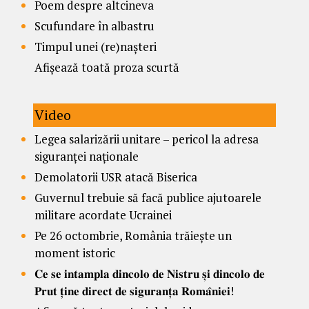
Poem despre altcineva
Scufundare în albastru
Timpul unei (re)nașteri
Afișează toată proza scurtă
Video
Legea salarizării unitare – pericol la adresa
siguranței naționale
Demolatorii USR atacă Biserica
Guvernul trebuie să facă publice ajutoarele
militare acordate Ucrainei
Pe 26 octombrie, România trăiește un
moment istoric
𝐂𝐞 𝐬𝐞 𝐢𝐧𝐭𝐚𝐦𝐩𝐥𝐚 𝐝𝐢𝐧𝐜𝐨𝐥𝐨 𝐝𝐞 𝐍𝐢𝐬𝐭𝐫𝐮 𝐬̦𝐢 𝐝𝐢𝐧𝐜𝐨𝐥𝐨 𝐝𝐞
𝐏𝐫𝐮𝐭 𝐭̦𝐢𝐧𝐞 𝐝𝐢𝐫𝐞𝐜𝐭 𝐝𝐞 𝐬𝐢𝐠𝐮𝐫𝐚𝐧𝐭̦𝐚 𝐑𝐨𝐦𝐚̂𝐧𝐢𝐞𝐢!