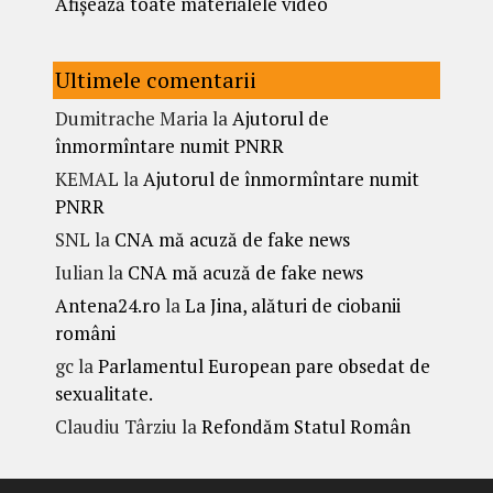
Afișează toate materialele video
Ultimele comentarii
Dumitrache Maria
la
Ajutorul de
înmormîntare numit PNRR
KEMAL
la
Ajutorul de înmormîntare numit
PNRR
SNL
la
CNA mă acuză de fake news
Iulian
la
CNA mă acuză de fake news
Antena24.ro
la
La Jina, alături de ciobanii
români
gc
la
Parlamentul European pare obsedat de
sexualitate.
Claudiu Târziu
la
Refondăm Statul Român