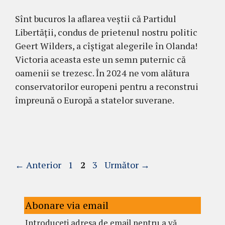
Sînt bucuros la aflarea veștii că Partidul
Libertății, condus de prietenul nostru politic
Geert Wilders, a cîștigat alegerile în Olanda!
Victoria aceasta este un semn puternic că
oamenii se trezesc. În 2024 ne vom alătura
conservatorilor europeni pentru a reconstrui
împreună o Europă a statelor suverane.
Pagina
Pagina
Pagina
←
Anterior
1
2
3
Următor
→
Abonare via email
Introduceți adresa de email pentru a vă