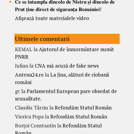
𝐂𝐞 𝐬𝐞 𝐢𝐧𝐭𝐚𝐦𝐩𝐥𝐚 𝐝𝐢𝐧𝐜𝐨𝐥𝐨 𝐝𝐞 𝐍𝐢𝐬𝐭𝐫𝐮 𝐬̦𝐢 𝐝𝐢𝐧𝐜𝐨𝐥𝐨 𝐝𝐞
𝐏𝐫𝐮𝐭 𝐭̦𝐢𝐧𝐞 𝐝𝐢𝐫𝐞𝐜𝐭 𝐝𝐞 𝐬𝐢𝐠𝐮𝐫𝐚𝐧𝐭̦𝐚 𝐑𝐨𝐦𝐚̂𝐧𝐢𝐞𝐢!
Afișează toate materialele video
Ultimele comentarii
KEMAL
la
Ajutorul de înmormîntare numit
PNRR
Iulian
la
CNA mă acuză de fake news
Antena24.ro
la
La Jina, alături de ciobanii
români
gc
la
Parlamentul European pare obsedat de
sexualitate.
Claudiu Târziu
la
Refondăm Statul Român
Viorica Popa
la
Refondăm Statul Român
Borțoi Constantin
la
Refondăm Statul
Român