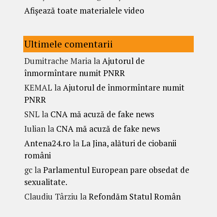
Afișează toate materialele video
Ultimele comentarii
Dumitrache Maria
la
Ajutorul de
înmormîntare numit PNRR
KEMAL
la
Ajutorul de înmormîntare numit
PNRR
SNL
la
CNA mă acuză de fake news
Iulian
la
CNA mă acuză de fake news
Antena24.ro
la
La Jina, alături de ciobanii
români
gc
la
Parlamentul European pare obsedat de
sexualitate.
Claudiu Târziu
la
Refondăm Statul Român