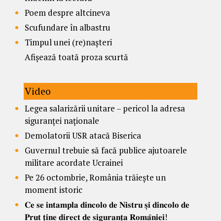
Poem despre altcineva
Scufundare în albastru
Timpul unei (re)nașteri
Afișează toată proza scurtă
Video
Legea salarizării unitare – pericol la adresa
siguranței naționale
Demolatorii USR atacă Biserica
Guvernul trebuie să facă publice ajutoarele
militare acordate Ucrainei
Pe 26 octombrie, România trăiește un
moment istoric
𝐂𝐞 𝐬𝐞 𝐢𝐧𝐭𝐚𝐦𝐩𝐥𝐚 𝐝𝐢𝐧𝐜𝐨𝐥𝐨 𝐝𝐞 𝐍𝐢𝐬𝐭𝐫𝐮 𝐬̦𝐢 𝐝𝐢𝐧𝐜𝐨𝐥𝐨 𝐝𝐞
𝐏𝐫𝐮𝐭 𝐭̦𝐢𝐧𝐞 𝐝𝐢𝐫𝐞𝐜𝐭 𝐝𝐞 𝐬𝐢𝐠𝐮𝐫𝐚𝐧𝐭̦𝐚 𝐑𝐨𝐦𝐚̂𝐧𝐢𝐞𝐢!