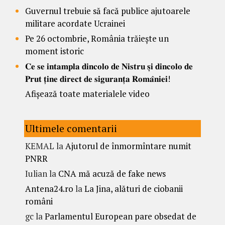
Guvernul trebuie să facă publice ajutoarele
militare acordate Ucrainei
Pe 26 octombrie, România trăiește un
moment istoric
𝐂𝐞 𝐬𝐞 𝐢𝐧𝐭𝐚𝐦𝐩𝐥𝐚 𝐝𝐢𝐧𝐜𝐨𝐥𝐨 𝐝𝐞 𝐍𝐢𝐬𝐭𝐫𝐮 𝐬̦𝐢 𝐝𝐢𝐧𝐜𝐨𝐥𝐨 𝐝𝐞
𝐏𝐫𝐮𝐭 𝐭̦𝐢𝐧𝐞 𝐝𝐢𝐫𝐞𝐜𝐭 𝐝𝐞 𝐬𝐢𝐠𝐮𝐫𝐚𝐧𝐭̦𝐚 𝐑𝐨𝐦𝐚̂𝐧𝐢𝐞𝐢!
Afișează toate materialele video
Ultimele comentarii
KEMAL
la
Ajutorul de înmormîntare numit
PNRR
Iulian
la
CNA mă acuză de fake news
Antena24.ro
la
La Jina, alături de ciobanii
români
gc
la
Parlamentul European pare obsedat de