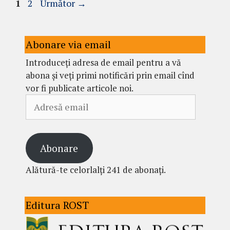
Pagina
Pagina
1
2
Următor
→
Abonare via email
Introduceți adresa de email pentru a vă
abona și veți primi notificări prin email cînd
vor fi publicate articole noi.
Adresă
email
Abonare
Alătură-te celorlalți 241 de abonați.
Editura ROST