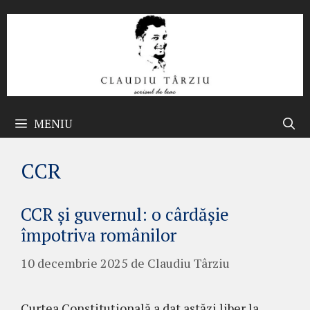
Sari
la
conținut
MENIU
CCR
CCR și guvernul: o cârdășie
împotriva românilor
10 decembrie 2025
de
Claudiu Târziu
Curtea Constituțională a dat astăzi liber la