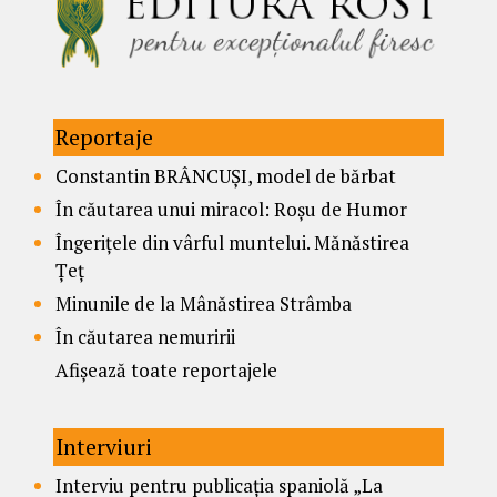
Reportaje
Constantin BRÂNCUȘI, model de bărbat
În căutarea unui miracol: Roșu de Humor
Îngerițele din vârful muntelui. Mănăstirea
Țeț
Minunile de la Mânăstirea Strâmba
În căutarea nemuririi
Afișează toate reportajele
Interviuri
Interviu pentru publicația spaniolă „La