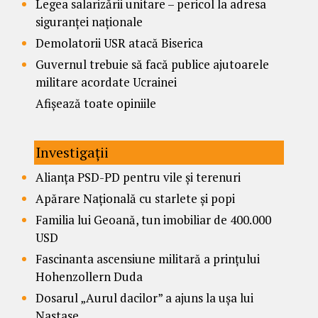
Legea salarizării unitare – pericol la adresa
siguranței naționale
Demolatorii USR atacă Biserica
Guvernul trebuie să facă publice ajutoarele
militare acordate Ucrainei
Afișează toate opiniile
Investigații
Alianța PSD-PD pentru vile și terenuri
Apărare Națională cu starlete și popi
Familia lui Geoană, tun imobiliar de 400.000
USD
Fascinanta ascensiune militară a prințului
Hohenzollern Duda
Dosarul „Aurul dacilor” a ajuns la ușa lui
Nastase