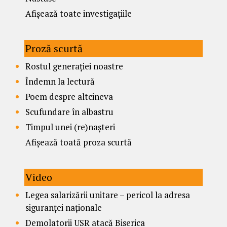
Afișează toate investigațiile
Proză scurtă
Rostul generației noastre
Îndemn la lectură
Poem despre altcineva
Scufundare în albastru
Timpul unei (re)nașteri
Afișează toată proza scurtă
Video
Legea salarizării unitare – pericol la adresa
siguranței naționale
Demolatorii USR atacă Biserica