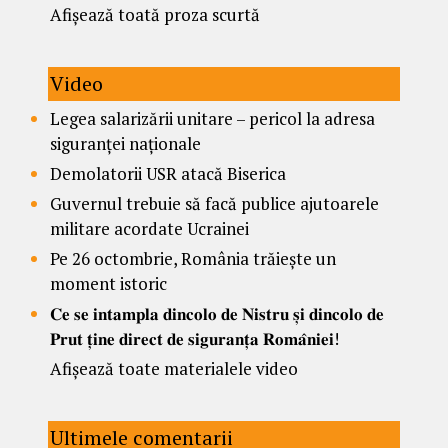
Afișează toată proza scurtă
Video
Legea salarizării unitare – pericol la adresa
siguranței naționale
Demolatorii USR atacă Biserica
Guvernul trebuie să facă publice ajutoarele
militare acordate Ucrainei
Pe 26 octombrie, România trăiește un
moment istoric
𝐂𝐞 𝐬𝐞 𝐢𝐧𝐭𝐚𝐦𝐩𝐥𝐚 𝐝𝐢𝐧𝐜𝐨𝐥𝐨 𝐝𝐞 𝐍𝐢𝐬𝐭𝐫𝐮 𝐬̦𝐢 𝐝𝐢𝐧𝐜𝐨𝐥𝐨 𝐝𝐞
𝐏𝐫𝐮𝐭 𝐭̦𝐢𝐧𝐞 𝐝𝐢𝐫𝐞𝐜𝐭 𝐝𝐞 𝐬𝐢𝐠𝐮𝐫𝐚𝐧𝐭̦𝐚 𝐑𝐨𝐦𝐚̂𝐧𝐢𝐞𝐢!
Afișează toate materialele video
Ultimele comentarii