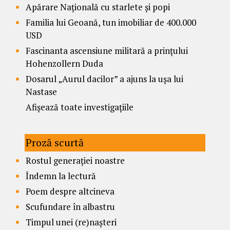
Apărare Națională cu starlete și popi
Familia lui Geoană, tun imobiliar de 400.000
USD
Fascinanta ascensiune militară a prințului
Hohenzollern Duda
Dosarul „Aurul dacilor” a ajuns la ușa lui
Nastase
Afișează toate investigațiile
Proză scurtă
Rostul generației noastre
Îndemn la lectură
Poem despre altcineva
Scufundare în albastru
Timpul unei (re)nașteri