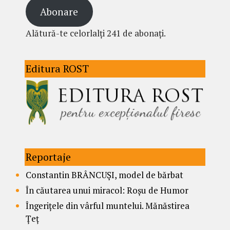
Abonare
Alătură-te celorlalți 241 de abonați.
Editura ROST
Reportaje
Constantin BRÂNCUȘI, model de bărbat
În căutarea unui miracol: Roșu de Humor
Îngerițele din vârful muntelui. Mănăstirea
Țeț