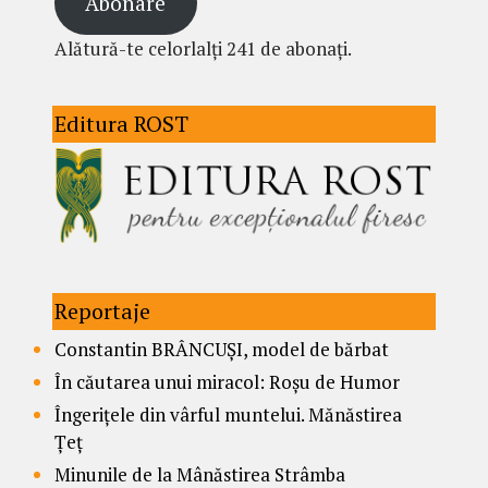
Abonare
Alătură-te celorlalți 241 de abonați.
Editura ROST
Reportaje
Constantin BRÂNCUȘI, model de bărbat
În căutarea unui miracol: Roșu de Humor
Îngerițele din vârful muntelui. Mănăstirea
Țeț
Minunile de la Mânăstirea Strâmba