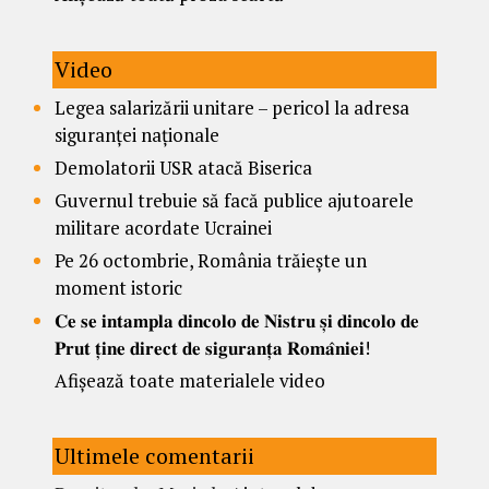
Video
Legea salarizării unitare – pericol la adresa
siguranței naționale
Demolatorii USR atacă Biserica
Guvernul trebuie să facă publice ajutoarele
militare acordate Ucrainei
Pe 26 octombrie, România trăiește un
moment istoric
𝐂𝐞 𝐬𝐞 𝐢𝐧𝐭𝐚𝐦𝐩𝐥𝐚 𝐝𝐢𝐧𝐜𝐨𝐥𝐨 𝐝𝐞 𝐍𝐢𝐬𝐭𝐫𝐮 𝐬̦𝐢 𝐝𝐢𝐧𝐜𝐨𝐥𝐨 𝐝𝐞
𝐏𝐫𝐮𝐭 𝐭̦𝐢𝐧𝐞 𝐝𝐢𝐫𝐞𝐜𝐭 𝐝𝐞 𝐬𝐢𝐠𝐮𝐫𝐚𝐧𝐭̦𝐚 𝐑𝐨𝐦𝐚̂𝐧𝐢𝐞𝐢!
Afișează toate materialele video
Ultimele comentarii