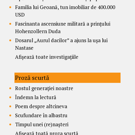
Familia lui Geoană, tun imobiliar de 400.000
USD
Fascinanta ascensiune militară a prințului
Hohenzollern Duda
Dosarul „Aurul dacilor” a ajuns la ușa lui
Nastase
Afișează toate investigațiile
Proză scurtă
Rostul generației noastre
Îndemn la lectură
Poem despre altcineva
Scufundare în albastru
Timpul unei (re)nașteri
Afișează toată proza scurtă