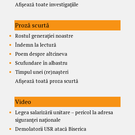
Afișează toate investigațiile
Proză scurtă
Rostul generației noastre
Îndemn la lectură
Poem despre altcineva
Scufundare în albastru
Timpul unei (re)nașteri
Afișează toată proza scurtă
Video
Legea salarizării unitare – pericol la adresa
siguranței naționale
Demolatorii USR atacă Biserica