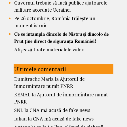
Guvernul trebuie să facă publice ajutoarele
militare acordate Ucrainei
Pe 26 octombrie, România trăiește un
moment istoric
𝐂𝐞 𝐬𝐞 𝐢𝐧𝐭𝐚𝐦𝐩𝐥𝐚 𝐝𝐢𝐧𝐜𝐨𝐥𝐨 𝐝𝐞 𝐍𝐢𝐬𝐭𝐫𝐮 𝐬̦𝐢 𝐝𝐢𝐧𝐜𝐨𝐥𝐨 𝐝𝐞
𝐏𝐫𝐮𝐭 𝐭̦𝐢𝐧𝐞 𝐝𝐢𝐫𝐞𝐜𝐭 𝐝𝐞 𝐬𝐢𝐠𝐮𝐫𝐚𝐧𝐭̦𝐚 𝐑𝐨𝐦𝐚̂𝐧𝐢𝐞𝐢!
Afișează toate materialele video
Ultimele comentarii
Dumitrache Maria
la
Ajutorul de
înmormîntare numit PNRR
KEMAL
la
Ajutorul de înmormîntare numit
PNRR
SNL
la
CNA mă acuză de fake news
Iulian
la
CNA mă acuză de fake news