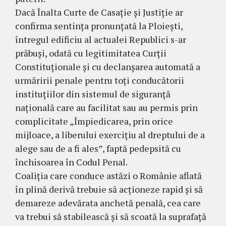
Dacă Înalta Curte de Casație și Justiție ar
confirma sentința pronunțată la Ploiești,
întregul edificiu al actualei Republici s-ar
prăbuși, odată cu legitimitatea Curții
Constituționale și cu declanșarea automată a
urmăririi penale pentru toți conducătorii
instituțiilor din sistemul de siguranță
națională care au facilitat sau au permis prin
complicitate „Împiedicarea, prin orice
mijloace, a liberului exerciţiu al dreptului de a
alege sau de a fi ales”, faptă pedepsită cu
închisoarea în Codul Penal.
Coaliția care conduce astăzi o Românie aflată
în plină derivă trebuie să acționeze rapid și să
demareze adevărata anchetă penală, cea care
va trebui să stabilească și să scoată la suprafață