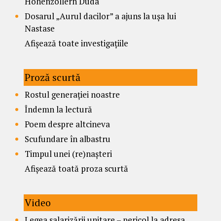
Hohenzollern Duda
Dosarul „Aurul dacilor” a ajuns la ușa lui
Nastase
Afișează toate investigațiile
Proză scurtă
Rostul generației noastre
Îndemn la lectură
Poem despre altcineva
Scufundare în albastru
Timpul unei (re)nașteri
Afișează toată proza scurtă
Video
Legea salarizării unitare – pericol la adresa