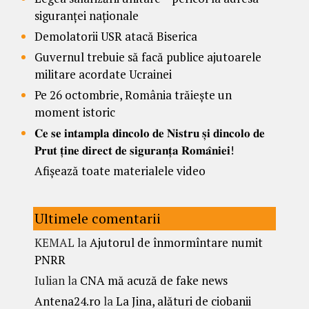
siguranței naționale
Demolatorii USR atacă Biserica
Guvernul trebuie să facă publice ajutoarele
militare acordate Ucrainei
Pe 26 octombrie, România trăiește un
moment istoric
𝐂𝐞 𝐬𝐞 𝐢𝐧𝐭𝐚𝐦𝐩𝐥𝐚 𝐝𝐢𝐧𝐜𝐨𝐥𝐨 𝐝𝐞 𝐍𝐢𝐬𝐭𝐫𝐮 𝐬̦𝐢 𝐝𝐢𝐧𝐜𝐨𝐥𝐨 𝐝𝐞
𝐏𝐫𝐮𝐭 𝐭̦𝐢𝐧𝐞 𝐝𝐢𝐫𝐞𝐜𝐭 𝐝𝐞 𝐬𝐢𝐠𝐮𝐫𝐚𝐧𝐭̦𝐚 𝐑𝐨𝐦𝐚̂𝐧𝐢𝐞𝐢!
Afișează toate materialele video
Ultimele comentarii
KEMAL
la
Ajutorul de înmormîntare numit
PNRR
Iulian
la
CNA mă acuză de fake news
Antena24.ro
la
La Jina, alături de ciobanii