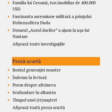
Familia lui Geoană, tun imobiliar de 400.000
USD
Fascinanta ascensiune militară a prințului
Hohenzollern Duda
Dosarul „Aurul dacilor” a ajuns la ușa lui
Nastase
Afișează toate investigațiile
Proză scurtă
Rostul generației noastre
Îndemn la lectură
Poem despre altcineva
Scufundare în albastru
Timpul unei (re)nașteri
Afișează toată proza scurtă