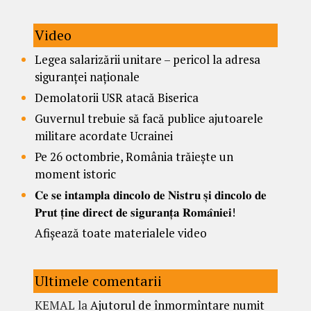
Video
Legea salarizării unitare – pericol la adresa
siguranței naționale
Demolatorii USR atacă Biserica
Guvernul trebuie să facă publice ajutoarele
militare acordate Ucrainei
Pe 26 octombrie, România trăiește un
moment istoric
𝐂𝐞 𝐬𝐞 𝐢𝐧𝐭𝐚𝐦𝐩𝐥𝐚 𝐝𝐢𝐧𝐜𝐨𝐥𝐨 𝐝𝐞 𝐍𝐢𝐬𝐭𝐫𝐮 𝐬̦𝐢 𝐝𝐢𝐧𝐜𝐨𝐥𝐨 𝐝𝐞
𝐏𝐫𝐮𝐭 𝐭̦𝐢𝐧𝐞 𝐝𝐢𝐫𝐞𝐜𝐭 𝐝𝐞 𝐬𝐢𝐠𝐮𝐫𝐚𝐧𝐭̦𝐚 𝐑𝐨𝐦𝐚̂𝐧𝐢𝐞𝐢!
Afișează toate materialele video
Ultimele comentarii
KEMAL
la
Ajutorul de înmormîntare numit