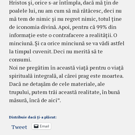
Hristos și, orice s-ar întîmpla, dacă mă țin de
p
oalele lui, nu am cum să mă rătăcesc, deci nu
mă tem de nimic și nu regret nimic, totul ține
de iconomia divină. Apoi, pentru că 99% din
informație este o contrafacere a realității. O
minciună. Și ca orice minciună se va vădi astfel
la timpul cuvenit. Deci nu merită să te
consumi.
Noi ne pregătim în această viață pentru o viață
spirituală integrală, al cărei prag este moartea.
Dacă ne detașăm de cele materiale, ale
trupului, putem trăi această realitate, în bună
măsură, încă de aici”.
Distribuie dacă ți-a plăcut:
Tweet
Email