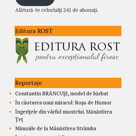
Alătură-te celorlalți 241 de abonați.
Editura ROST
Reportaje
Constantin BRÂNCUȘI, model de bărbat
În căutarea unui miracol: Roșu de Humor
Îngerițele din vârful muntelui. Mănăstirea
Țeț
Minunile de la Mânăstirea Strâmba