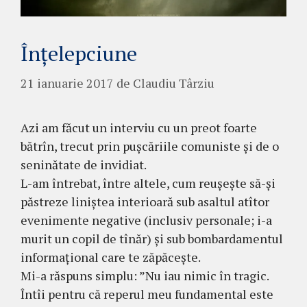
Înțelepciune
21 ianuarie 2017
de
Claudiu Târziu
Azi am făcut un interviu cu un preot foarte
bătrîn, trecut prin pușcăriile comuniste și de o
seninătate de invidiat.
L-am întrebat, între altele, cum reușește să-și
păstreze liniștea interioară sub asaltul atîtor
evenimente negative (inclusiv personale; i-a
murit un copil de tînăr) și sub bombardamentul
informațional care te zăpăcește.
Mi-a răspuns simplu: ”Nu iau nimic în tragic.
Întîi pentru că reperul meu fundamental este