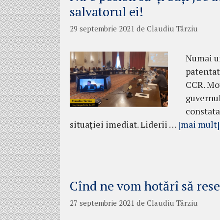
salvatorul ei!
29 septembrie 2021
de
Claudiu Târziu
Numai un
patentat 
CCR. Moț
guvernul
constata
situației imediat. Liderii …
[mai mult]
Cînd ne vom hotărî să res
27 septembrie 2021
de
Claudiu Târziu