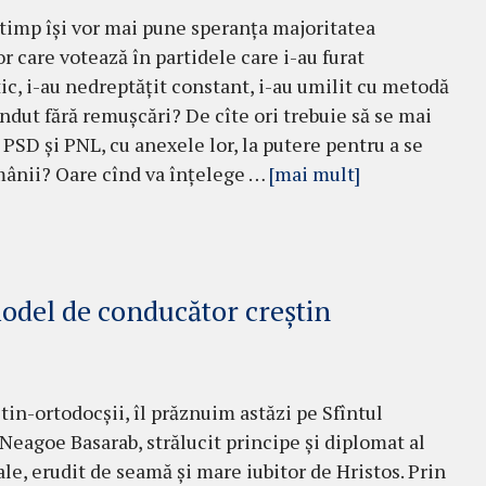
 timp își vor mai pune speranța majoritatea
r care votează în partidele care i-au furat
ic, i-au nedreptățit constant, i-au umilit cu metodă
vîndut fără remușcări? De cîte ori trebuie să se mai
 PSD și PNL, cu anexele lor, la putere pentru a se
mânii? Oare cînd va înțelege …
[mai mult]
odel de conducător creștin
știn-ortodocșii, îl prăznuim astăzi pe Sfîntul
Neagoe Basarab, strălucit principe și diplomat al
ale, erudit de seamă și mare iubitor de Hristos. Prin