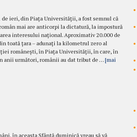
de ieri, din Piața Universității, a fost semnul că
român mai are anticorpi la dictatură, la impostură
ădarea interesului național. Aproximativ 20.000 de
in toată țara – adunați la kilometrul zero al
iei românești, în Piața Universității, în care, în
în anii următori, românii au dat tribut de …
[mai
mâni, în aceasta Sfântă duminică vreau să vă