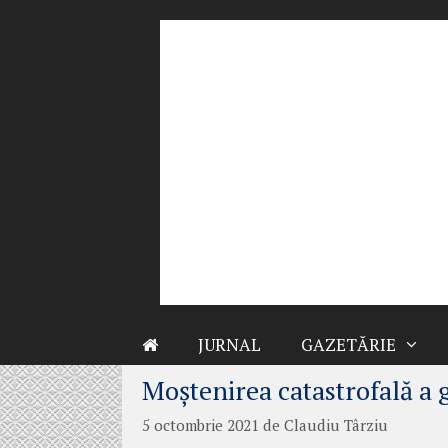
Sari
la
conținut
JURNAL
GAZETĂRIE
Moștenirea catastrofală a 
5 octombrie 2021
de
Claudiu Târziu