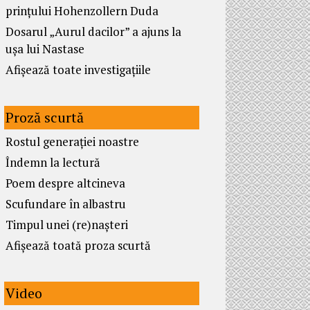
prințului Hohenzollern Duda
Dosarul „Aurul dacilor” a ajuns la
ușa lui Nastase
Afișează toate investigațiile
Proză scurtă
Rostul generației noastre
Îndemn la lectură
Poem despre altcineva
Scufundare în albastru
Timpul unei (re)nașteri
Afișează toată proza scurtă
Video