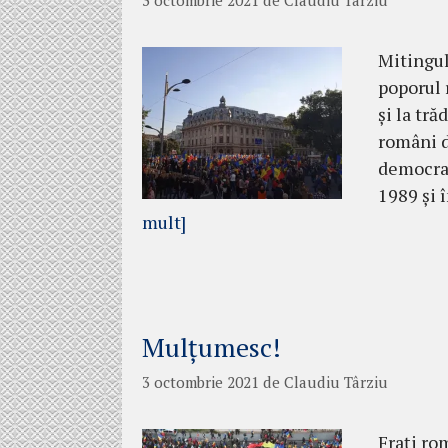
Mitingul 
poporul 
și la tr
români d
democraț
1989 și 
mult]
Mulțumesc!
3 octombrie 2021
de
Claudiu Târziu
Frați ro