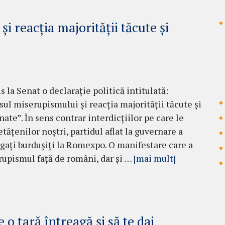
 reacția majorității tăcute și
 la Senat o declarație politică intitulată:
ul miserupismului și reacția majorității tăcute și
nate”. În sens contrar interdicțiilor pe care le
tățenilor noștri, partidul aflat la guvernare a
gați burdușiți la Romexpo. O manifestare care a
rupismul față de români, dar și …
[mai mult]
e o țară întreagă și să te dai