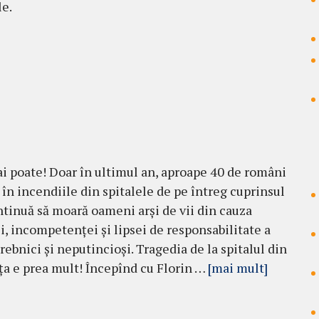
le.
i poate! Doar în ultimul an, aproape 40 de români
t în incendiile din spitalele de pe întreg cuprinsul
ontinuă să moară oameni arși de vii din cauza
ei, incompetenței și lipsei de responsabilitate a
rebnici și neputincioși. Tragedia de la spitalul din
a e prea mult! Începînd cu Florin …
[mai mult]