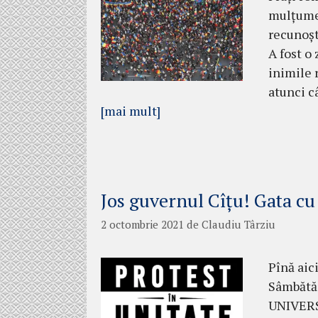
mulțume
recunoșt
A fost o
inimile 
atunci c
[mai mult]
Jos guvernul Cîțu! Gata cu 
2 octombrie 2021
de
Claudiu Târziu
Pînă aic
Sâmbătă,
UNIVERS