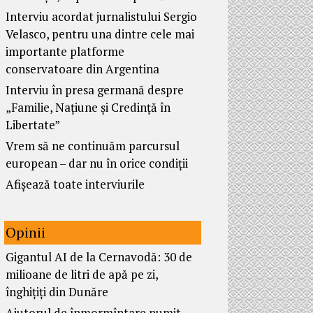
Interviu acordat jurnalistului Sergio
Velasco, pentru una dintre cele mai
importante platforme
conservatoare din Argentina
Interviu în presa germană despre
„Familie, Națiune și Credință în
Libertate”
Vrem să ne continuăm parcursul
european – dar nu în orice condiții
Afișează toate interviurile
Opinii
Gigantul AI de la Cernavodă: 30 de
milioane de litri de apă pe zi,
înghițiți din Dunăre
Ajutorul de înmormîntare numit