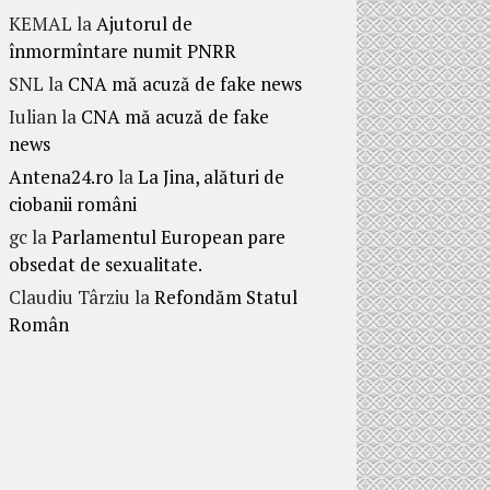
KEMAL
la
Ajutorul de
înmormîntare numit PNRR
SNL
la
CNA mă acuză de fake news
Iulian
la
CNA mă acuză de fake
news
Antena24.ro
la
La Jina, alături de
ciobanii români
gc
la
Parlamentul European pare
obsedat de sexualitate.
Claudiu Târziu
la
Refondăm Statul
Român