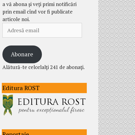
a vă abona și veți primi notificări
prin email cînd vor fi publicate
articole noi.
Adresă
email
Abonare
Alătură-te celorlalți 241 de abonați.
Editura ROST
Reportaje