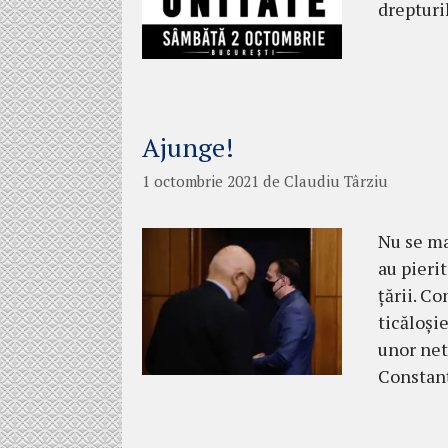
drepturi
Ajunge!
1 octombrie 2021
de
Claudiu Târziu
Nu se ma
au pieri
țării. C
ticăloși
unor net
Constanț