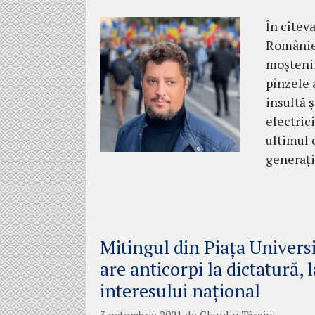
În cîtev
României
moștenir
pînzele 
insultă ș
electrici
ultimul 
generați
Mitingul din Piața Univers
are anticorpi la dictatură, 
interesului național
3 octombrie 2021
de
Claudiu Târziu