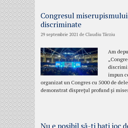
Congresul miserupismului și
discriminate
29 septembrie 2021
de
Claudiu Târziu
Am depus
„Congres
discrimi
impun ce
organizat un Congres cu 5000 de dele
demonstrat disprețul profund și mise
Nu e posibil să-ți bați joc d