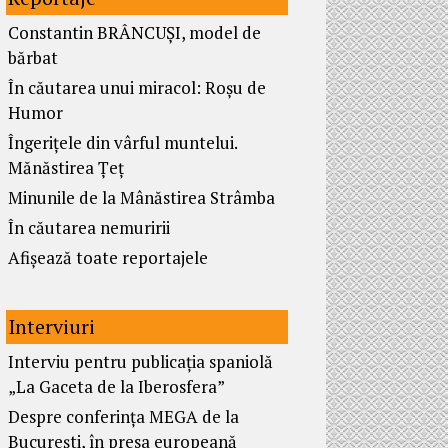
Constantin BRÂNCUȘI, model de
bărbat
În căutarea unui miracol: Roșu de
Humor
Îngerițele din vârful muntelui.
Mănăstirea Țeț
Minunile de la Mânăstirea Strâmba
În căutarea nemuririi
Afișează toate reportajele
Interviuri
Interviu pentru publicația spaniolă
„La Gaceta de la Iberosfera”
Despre conferința MEGA de la
București, în presa europeană