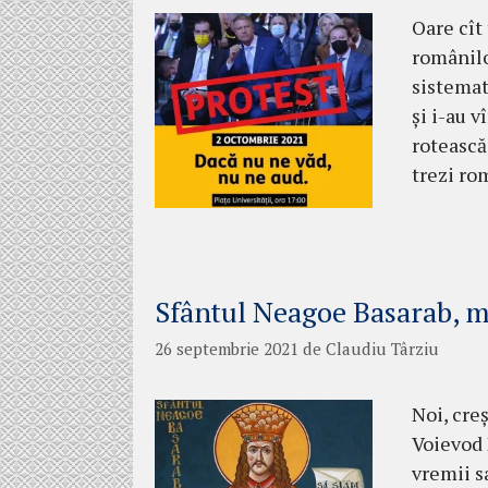
Oare cît
românilo
sistemat
și i-au 
rotească
trezi ro
Sfântul Neagoe Basarab, m
26 septembrie 2021
de
Claudiu Târziu
Noi, cre
Voievod 
vremii s