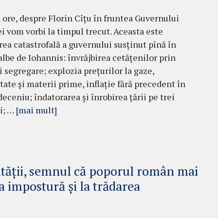
a ore, despre Florin Cîțu în fruntea Guvernului
 vom vorbi la timpul trecut. Aceasta este
ea catastrofală a guvernului susținut pînă în
albe de Iohannis: învrăjbirea cetățenilor prin
i segregare; explozia prețurilor la gaze,
tate și materii prime, inflație fără precedent în
deceniu; îndatorarea și înrobirea țării pe trei
i; …
[mai mult]
ității, semnul că poporul român mai
la impostură și la trădarea