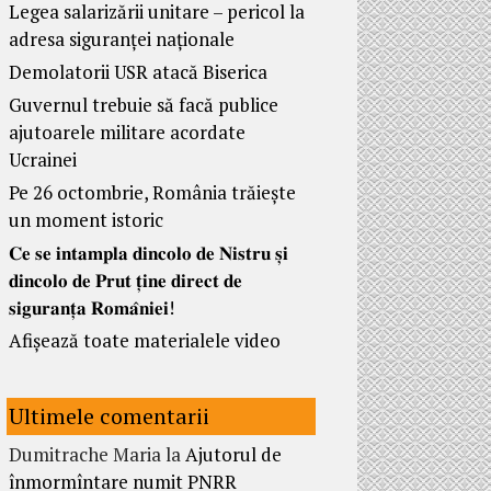
Legea salarizării unitare – pericol la
adresa siguranței naționale
Demolatorii USR atacă Biserica
Guvernul trebuie să facă publice
ajutoarele militare acordate
Ucrainei
Pe 26 octombrie, România trăiește
un moment istoric
𝐂𝐞 𝐬𝐞 𝐢𝐧𝐭𝐚𝐦𝐩𝐥𝐚 𝐝𝐢𝐧𝐜𝐨𝐥𝐨 𝐝𝐞 𝐍𝐢𝐬𝐭𝐫𝐮 𝐬̦𝐢
𝐝𝐢𝐧𝐜𝐨𝐥𝐨 𝐝𝐞 𝐏𝐫𝐮𝐭 𝐭̦𝐢𝐧𝐞 𝐝𝐢𝐫𝐞𝐜𝐭 𝐝𝐞
𝐬𝐢𝐠𝐮𝐫𝐚𝐧𝐭̦𝐚 𝐑𝐨𝐦𝐚̂𝐧𝐢𝐞𝐢!
Afișează toate materialele video
Ultimele comentarii
Dumitrache Maria
la
Ajutorul de
înmormîntare numit PNRR