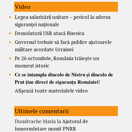
Video
Legea salarizării unitare – pericol la adresa
siguranței naționale
Demolatorii USR atacă Biserica
Guvernul trebuie să facă publice ajutoarele
militare acordate Ucrainei
Pe 26 octombrie, România trăiește un
moment istoric
𝐂𝐞 𝐬𝐞 𝐢𝐧𝐭𝐚𝐦𝐩𝐥𝐚 𝐝𝐢𝐧𝐜𝐨𝐥𝐨 𝐝𝐞 𝐍𝐢𝐬𝐭𝐫𝐮 𝐬̦𝐢 𝐝𝐢𝐧𝐜𝐨𝐥𝐨 𝐝𝐞
𝐏𝐫𝐮𝐭 𝐭̦𝐢𝐧𝐞 𝐝𝐢𝐫𝐞𝐜𝐭 𝐝𝐞 𝐬𝐢𝐠𝐮𝐫𝐚𝐧𝐭̦𝐚 𝐑𝐨𝐦𝐚̂𝐧𝐢𝐞𝐢!
Afișează toate materialele video
Ultimele comentarii
Dumitrache Maria
la
Ajutorul de
înmormîntare numit PNRR