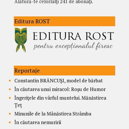
Alătură-te celorlalți 241 de abonați.
Editura ROST
Reportaje
Constantin BRÂNCUȘI, model de bărbat
În căutarea unui miracol: Roșu de Humor
Îngerițele din vârful muntelui. Mănăstirea
Țeț
Minunile de la Mânăstirea Strâmba
În căutarea nemuririi