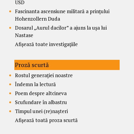
USD
Fascinanta ascensiune militară a prințului
Hohenzollern Duda
Dosarul „Aurul dacilor” a ajuns la ușa lui
Nastase
Afișează toate investigațiile
Proză scurtă
Rostul generației noastre
Îndemn la lectură
Poem despre altcineva
Scufundare în albastru
Timpul unei (re)nașteri
Afișează toată proza scurtă