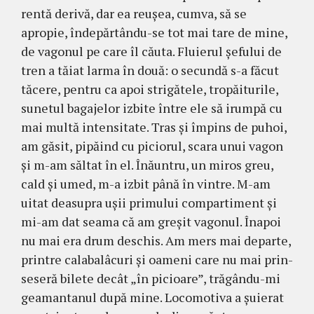
ren­tă derivă, dar ea reuşea, cumva, să se
apropie, înde­păr­tându-se tot mai tare de mine,
de vagonul pe care îl că­uta. Fluierul şefului de
tren a tăiat larma în două: o se­cundă s-a făcut
tăcere, pentru ca apoi strigătele, tro­păiturile,
sunetul bagajelor izbite între ele să irumpă cu
mai multă intensitate. Tras şi împins de puhoi,
am găsit, pipăind cu piciorul, scara unui vagon
şi m-am săltat în el. Înăuntru, un miros greu,
cald şi umed, m-a izbit până în vintre. M-am
uitat deasupra uşii primului compartiment şi
mi-am dat seama că am greşit vago­nul. Înapoi
nu mai era drum deschis. Am mers mai de­parte,
printre calabalâcuri şi oameni care nu mai prin­
seseră bilete decât „în picioare”, trăgându-mi
geaman­tanul după mine. Locomotiva a şuierat