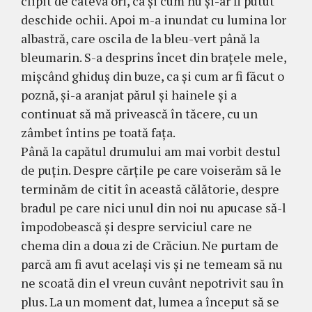
clipit de câteva ori, ca şi cum nu şi-ar fi putut
deschide ochii. Apoi m-a inun­dat cu lumina lor
albastră, care oscila de la bleu-vert până la
bleumarin. S-a desprins încet din braţele mele,
mişcând ghiduş din buze, ca şi cum ar fi făcut o
poznă, şi-a aranjat părul şi hainele şi a
continuat să mă pri­veas­că în tăcere, cu un
zâmbet întins pe toată faţa.
Până la capătul drumului am mai vorbit destul
de puţin. Des­pre cărţile pe care voi­se­răm să le
terminăm de citit în această călătorie, despre
bradul pe care nici unul din noi nu apu­case să-l
împodobească şi despre serviciul care ne
chema din a doua zi de Crăciun. Ne purtam de
parcă am fi avut acelaşi vis şi ne temeam să nu
ne scoată din el vreun cuvânt nepotrivit sau în
plus. La un moment dat, lumea a început să se