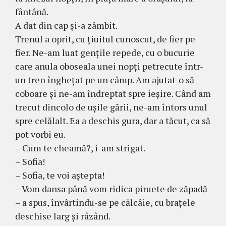
fântână.
A dat din cap şi-a zâmbit.
Trenul a oprit, cu ţiuitul cunoscut, de fier pe
fier. Ne-am luat genţile repede, cu o bucurie
care anula oboseala unei nopţi petrecute într-
un tren îngheţat pe un câmp. Am ajutat-o să
coboare şi ne-am îndreptat spre ieşire. Când am
trecut dincolo de uşile gării, ne-am întors unul
spre celălalt. Ea a deschis gura, dar a tăcut, ca să
pot vorbi eu.
– Cum te cheamă?, i-am strigat.
– Sofia!
– Sofia, te voi aştepta!
– Vom dansa până vom ridica piruete de zăpadă
– a spus, învârtindu-se pe călcâie, cu braţele
deschise larg şi râzând.