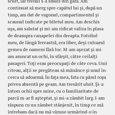
scurt, iar trenul s-a smuls din gară. Am
continuat să merg spre capătul lui şi, după un
timp, am dat de vagonul, compar­ti­mentul şi
scaunul indicate pe biletul meu. Am deschis
uşa, am salutat şi mi-am ridicat va­liza în plasa
de deasupra canapelei din dreapta. Fotoliul
meu, de lângă fereastră, era liber, deşi culoarul
gemea de oameni fără loc. M-am aşezat şi mi-
am aruncat un ochi, în sfârşit, că­tre ceilalţi
pasageri. Toţi erau preocupaţi de câte ce­va. Unii
citeau, alţii se pregăteau să mănânce şi unul în­­
cerca să adoarmă. În faţa mea, fata cu părul roşu
pri­vea absentă pe geam. Am tresărit uluit. Şi-a
întors ochii spre mine, cu o familiaritate de
parcă m-ar fi aş­teptat, şi mi-a zâmbit larg. I-am
răspuns cu un zâmbet stân­jenit, în timp ce mă
întrebam dacă nu mă văzuse ur­mărind-o în