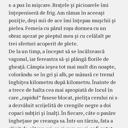
s-a pus în mişcare. Braţele şi picioarele îmi
înţepeniseră de frig. Am rămas în aceeaşi
poziţie, deşi mii de ace îmi înţepau muşchii şi
pielea. Femeia cu părul roşu dormea cu un
obraz aşezat pe pieptul meu şi cu celălalt pe
trei sferturi acoperit de plete.
De la un timp, a început să se încălzească
vagonul, iar fereastra să-şi plângă florile de
gheaţă. Câmpia ieşea tot mai mult din noapte,
colorându-se în gri şi alb, pe măsură ce trenul
înghiţea kilometru după kilo­metru. Înainte de
a trece de halta cea mai apropiată de locul în
care „rapidul” fusese blocat, pieliţa cerului ni s-
a dezvăluit scrijelită de crengile negre a doi
copaci subţiri şi înalţi. În fiecare, câte o pasăre
îngheţase pe creanga sa. Într-un târziu, fata a