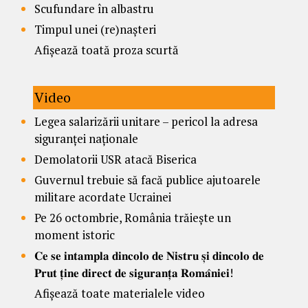
Scufundare în albastru
Timpul unei (re)nașteri
Afișează toată proza scurtă
Video
Legea salarizării unitare – pericol la adresa
siguranței naționale
Demolatorii USR atacă Biserica
Guvernul trebuie să facă publice ajutoarele
militare acordate Ucrainei
Pe 26 octombrie, România trăiește un
moment istoric
𝐂𝐞 𝐬𝐞 𝐢𝐧𝐭𝐚𝐦𝐩𝐥𝐚 𝐝𝐢𝐧𝐜𝐨𝐥𝐨 𝐝𝐞 𝐍𝐢𝐬𝐭𝐫𝐮 𝐬̦𝐢 𝐝𝐢𝐧𝐜𝐨𝐥𝐨 𝐝𝐞
𝐏𝐫𝐮𝐭 𝐭̦𝐢𝐧𝐞 𝐝𝐢𝐫𝐞𝐜𝐭 𝐝𝐞 𝐬𝐢𝐠𝐮𝐫𝐚𝐧𝐭̦𝐚 𝐑𝐨𝐦𝐚̂𝐧𝐢𝐞𝐢!
Afișează toate materialele video