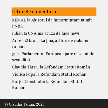
Ultimele comentarii
KEMAL
la
Ajutorul de înmormîntare numit
PNRR
Iulian
la
CNA mă acuză de fake news
Antena24.ro
la
La Jina, alături de ciobanii
români
gc
la
Parlamentul European pare obsedat de
sexualitate.
Claudiu Târziu
la
Refondăm Statul Român
Viorica Popa
la
Refondăm Statul Român
Borțoi Constantin
la
Refondăm Statul
Român
© Claudiu Târziu, 2026