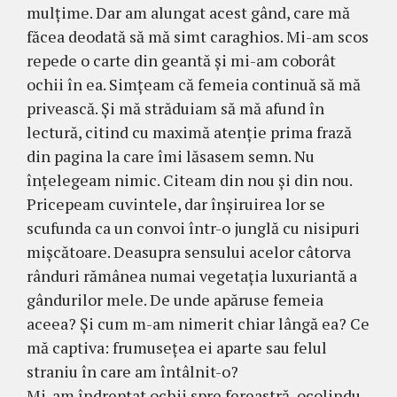
mulţime. Dar am alungat acest gând, care mă
făcea deodată să mă simt caraghios. Mi-am scos
repede o carte din geantă şi mi-am coborât
ochii în ea. Simţeam că femeia continuă să mă
privească. Şi mă străduiam să mă afund în
lectură, citind cu ma­ximă atenţie prima frază
din pagina la care îmi lăsasem semn. Nu
înţelegeam nimic. Citeam din nou şi din nou.
Pricepeam cuvintele, dar înşiruirea lor se
scufun­da ca un convoi într-o junglă cu nisipuri
mişcătoare. Dea­supra sensului acelor câtorva
rânduri rămânea nu­mai vegetaţia luxuriantă a
gândurilor mele. De unde apăruse femeia
aceea? Şi cum m-am nimerit chiar lângă ea? Ce
mă captiva: frumuseţea ei aparte sau felul
straniu în care am întâlnit-o?
Mi-am îndreptat ochii spre fereastră, oco­lindu-