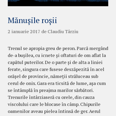
Mănuşile roşii
2 ianuarie 2017
de
Claudiu Târziu
Trenul se apropia greu de peron. Parcă mer­gând
de-a buşilea, cu icnete şi oftaturi de om aflat la
capătul puterilor. De o parte şi de alta a liniei
ferate, singura care fusese deszăpezită în acel
orăşel de provincie, nămeţii străluceau sub
cerul de onix. Gara era ticsită de lume, aşa cum
se întâmplă în preajma marilor sărbători.
Trenurile întârziaseră cu orele, din cauza
viscolului care le blocase în câmp. Chipurile
oamenilor aveau pielea întinsă de ger. Aerul