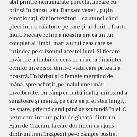
abil printre nenumărate perechi, fiecare cu­
prinsă în dansul său. Dansam veseli, puţin
emoţionaţi, dar încrezători – ca atunci când
pleci într-o călătorie pe care ţi-ai dorit-o foarte
mult. Fiecare rotire a noastră era ca un tur
complet al limbii mari a unui ceas care se
întindea pe orizontul acestei lumi. Şi fie­care
învârtire a limbii de ceas ne aducea dinaintea
ochi­lor un episod dintr-o viaţă care putea fi a
noastră. Un bărbat şi o fe­meie mer­gând de
mână, spre asfinţit, pe malul unei mări
învolburate. Un câmp cu iarbă înal­tă, mirosind a
su­nă­toare şi mentă, pe care ea şi el stau lun­giţi
pe spa­te, privind cerul până se scufundă în el. O
petrecere în­tr-un palat de gheaţă, dintr-un
Ajun de Cră­ciun, la care doi tineri au ajuns
dintr-un tren înză­pezit pe-o câmpie pustie.