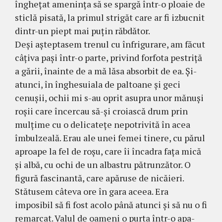
îngheţat ameninţa să se spargă într-o ploaie de
sticlă pisată, la primul strigăt care ar fi izbucnit
dintr-un piept mai puţin răbdător.
Deşi aşteptasem trenul cu înfrigurare, am făcut
câţiva paşi într-o parte, privind forfota pestriţă
a gării, îna­inte de a mă lăsa absorbit de ea. Şi-
atunci, în în­ghesuiala de paltoane şi geci
cenuşii, ochii mi s-au oprit asupra unor mănuşi
roşii care încercau să-şi cro­iască drum prin
mulţime cu o delicateţe nepotrivită în acea
îmbulzeală. Erau ale unei femei tinere, cu părul
aproape la fel de roşu, care îi încadra faţa mică
şi albă, cu ochi de un albastru pătrunzător. O
figură fascinantă, care apăruse de nicăieri.
Stătusem câteva ore în gara aceea. Era
imposibil să fi fost acolo până atunci şi să nu o fi
remarcat. Valul de oameni o purta într-o apa­