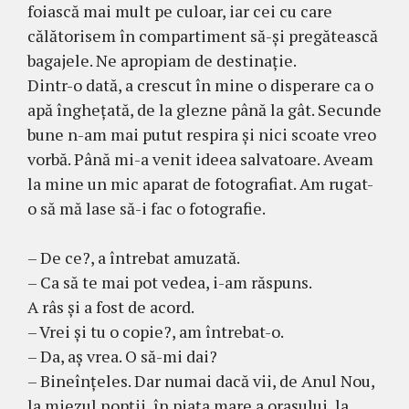
foiască mai mult pe cu­loar, iar cei cu care
călătorisem în compar­ti­ment să-şi pregă­teas­că
bagajele. Ne apropiam de des­tinaţie.
Dintr-o dată, a crescut în mi­ne o disperare ca o
apă în­ghe­ţată, de la glezne până la gât. Secunde
bune n-am mai putut respira şi nici scoate vreo
vorbă. Până mi-a venit ideea salvatoare. Aveam
la mine un mic aparat de fotografiat. Am rugat-
o să mă lase să-i fac o fo­to­grafie.
– De ce?, a întrebat amu­za­tă.
– Ca să te mai pot vedea, i-am răspuns.
A râs şi a fost de acord.
– Vrei şi tu o copie?, am întrebat-o.
– Da, aş vrea. O să-mi dai?
– Bineînţeles. Dar numai dacă vii, de Anul Nou,
la miezul nopţii, în piaţa mare a oraşului, la