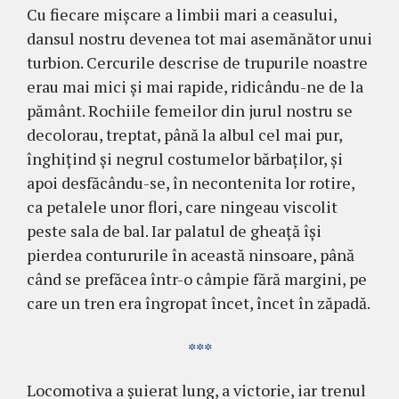
Cu fiecare mişcare a limbii mari a ceasului,
dansul nos­tru devenea tot mai asemănător unui
turbion. Cercu­rile descrise de trupurile noastre
erau mai mici şi mai rapide, ridicându-ne de la
pământ. Rochiile fe­me­ilor din jurul nostru se
decolorau, treptat, până la albul cel mai pur,
înghiţind şi negrul costumelor bărbaţilor, şi
apoi desfăcându-se, în necontenita lor rotire,
ca pe­ta­lele unor flori, care ningeau viscolit
peste sala de bal. Iar palatul de gheaţă îşi
pierdea contururile în această nin­soare, până
când se prefăcea într-o câmpie fără mar­gini, pe
care un tren era îngropat încet, încet în zăpadă.
***
Locomotiva a şuierat lung, a victorie, iar trenul