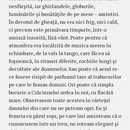
nesfârşită, iar ghir­lan­dele, globurile,
lumânările şi bunătăţile de pe mese – amin­tiri.
În decorul de gheaţă, nu era nici frig, nici cald,
ci precum este primăvara timpurie, într-o
amiază însorită, fără vânt. Poate pentru că
atmosfera era încăl­zi­tă de mu­zica mereu în
schim­ba­re, de la vals la tango, care făcea să
foşnească, în ritmuri diferite, rochiile lungi şi
decoltate ale doamnelor. Sau poate că aerul re­
ce fusese risipit de parfumul ta­re al trabucurilor
pe care le fu­mau domnii. Ori poate că sim­pla
bucurie a Crăciunului ardea în noi, cu flacără
mare. Observasem toate acestea în vârtejul
dansului din care nu ne puteam opri. Eu şi
femeia cu părul roşu, pe care îmi aminteam că o
cunoscusem într-un tren, ne roteam elegant şi