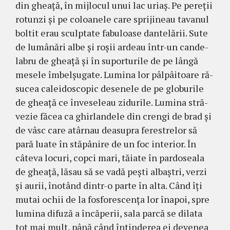
din ghea­ţă, în mijlocul unui lac uriaş. Pe pereţii
rotunzi şi pe co­loanele care sprijineau tava­nul
boltit erau sculp­tate fabu­loa­se dantelării. Sute
de lumânări albe şi roşii ardeau într-un can­de­
labru de gheaţă şi în supor­tu­rile de pe lângă
mesele îmbelşu­gate. Lumina lor pâlpâi­toa­re ră­
sucea caleidoscopic desenele de pe globurile
de gheaţă ce în­veseleau zidurile. Lumina stră­
vezie fă­cea ca ghirlandele din crengi de brad şi
de vâsc care atâr­nau deasupra ferestrelor să
pară luate în stăpânire de un foc interior. În
câteva locuri, copci mari, tăiate în pardoseala
de gheaţă, lăsau să se vadă peşti albaştri, verzi
şi aurii, înotând dintr-o parte în alta. Când îţi
mu­tai ochii de la fosforescenţa lor înapoi, spre
lumina di­fu­ză a încăperii, sala parcă se dilata
tot mai mult, până când întinderea ei devenea