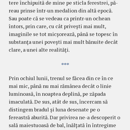
tere închipuită de mine pe sticla ferestrei, pă­
reau prinse într-un medalion din altă epocă.
Sau poate că se vedeau ca printr-un ochean
întors, prin care, cu cât priveşti mai mult,
imaginile se tot micşorează, până se topesc în
substanţa unei poveşti mai mult bănuite decât
clare, a unei alte realităţi.
***
Prin ochiul lunii, trenul se făcea din ce în ce
mai mic, până nu mai rămânea decât o linie
luminoasă, în noaptea deplină, pe zăpada
imaculată. De sus, atât de sus, încercam să
distingem bradul şi luna desenate pe o
fereastră aburită. Dar privirea ne-a descoperit o
sa­lă maiestuoasă de bal, înălţată în întregime