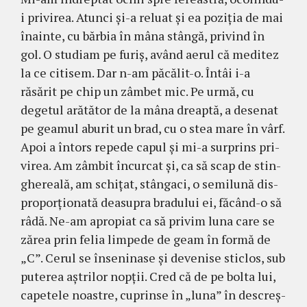
i privirea. Atunci şi-a reluat şi ea poziţia de mai
înainte, cu bărbia în mâna stângă, pri­vind în
gol. O studiam pe furiş, având aerul că meditez
la ce citisem. Dar n-am păcălit-o. Întâi i-a
răsărit pe chip un zâmbet mic. Pe urmă, cu
degetul arătător de la mâna dreaptă, a desenat
pe geamul aburit un brad, cu o stea mare în vârf.
Apoi a întors repede capul şi mi-a surprins pri­
virea. Am zâmbit încurcat şi, ca să scap de stin­
ghereală, am schiţat, stângaci, o semilună dis­
pro­porţionată deasupra bradului ei, făcând-o să
râdă. Ne-am apropiat ca să privim luna care se
ză­rea prin felia limpede de geam în formă de
„C”. Cerul se înseninase şi devenise sticlos, sub
pu­terea aştrilor nopţii. Cred că de pe bolta lui,
ca­petele noastre, cuprinse în „luna” în des­creş­