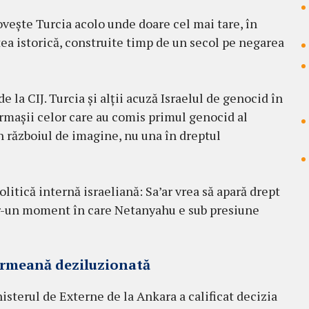
ește Turcia acolo unde doare cel mai tare, în
tea istorică, construite timp de un secol pe negarea
de la CIJ. Turcia și alții acuză Israelul de genocid în
 urmașii celor care au comis primul genocid al
în războiul de imagine, nu una în dreptul
litică internă israeliană: Sa’ar vrea să apară drept
tr-un moment în care Netanyahu e sub presiune
 armeană deziluzionată
nisterul de Externe de la Ankara a calificat decizia