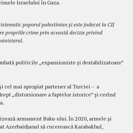
rimele Israelului în Gaza.
istematic poporul palestinian și este judecat la CIJ
e propriile crime prin această decizie privind
ministerul.
mbată politicile „expansioniste și destabilizatoare”
 și cel mai apropiat partener al Turciei – a
rept „distorsionare a faptelor istorice” și cerînd
a.
rnizează armament Baku-ului. În 2020, armele și
tat Azerbaidjanul să cucerească Karabakhul,