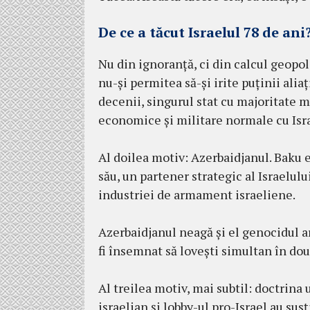
De ce a tăcut Israelul 78 de ani
Nu din ignoranță, ci din calcul geopoli
nu-și permitea să-și irite puținii alia
decenii, singurul stat cu majoritate
economice și militare normale cu Isra
Al doilea motiv: Azerbaidjanul. Baku es
său, un partener strategic al Israelulu
industriei de armament israeliene.
Azerbaidjanul neagă și el genocidul a
fi însemnat să lovești simultan în două
Al treilea motiv, mai subtil: doctrina 
israelian și lobby-ul pro-Israel au su