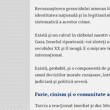
Recunoașterea genocidului armean lov
identitatea națională și în legitimita
sistematică a acestor crime.
Există și un calcul în războiul narativ 
Gaza. Israelul ripostează: voi sînteți
secolului XX și îl neagă. E o mișcare 
internațional.
Există, probabil, și o componentă de po
omul deciziilor morale curajoase, în
judiciară și politică severă.
Furie, cinism și o comunitate
Turcia a reacționat imediat și dur. Mi