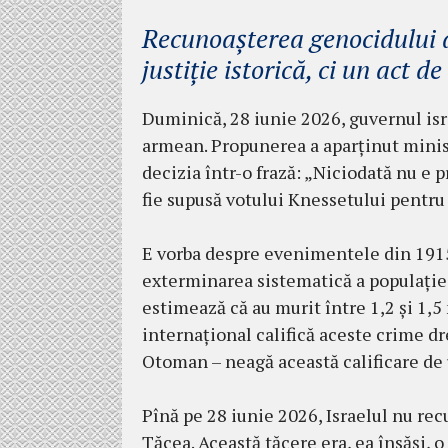
Recunoașterea genocidului a
justiție istorică, ci un act d
Duminică, 28 iunie 2026, guvernul is
armean. Propunerea a aparținut minis
decizia într-o frază: „Niciodată nu e p
fie supusă votului Knessetului pentru r
E vorba despre evenimentele din 1915
exterminarea sistematică a populației
estimează că au murit între 1,2 și 1
internațional califică aceste crime d
Otoman – neagă această calificare de 
Pînă pe 28 iunie 2026, Israelul nu re
Tăcea. Această tăcere era, ea însăși, o 