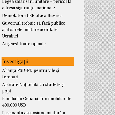
Legea salarizării unitare – pericol la
adresa siguranței naționale
Demolatorii USR atacă Biserica
Guvernul trebuie să facă publice
ajutoarele militare acordate
Ucrainei
Afișează toate opiniile
Investigații
Alianța PSD-PD pentru vile și
terenuri
Apărare Națională cu starlete și
popi
Familia lui Geoană, tun imobiliar de
400.000 USD
Fascinanta ascensiune militară a