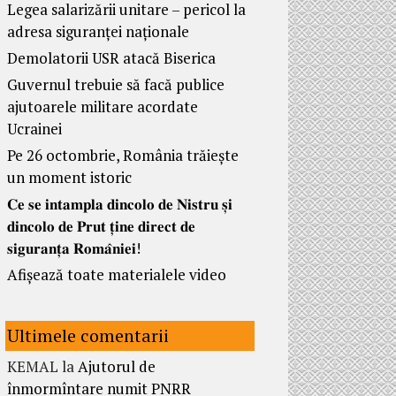
Legea salarizării unitare – pericol la
adresa siguranței naționale
Demolatorii USR atacă Biserica
Guvernul trebuie să facă publice
ajutoarele militare acordate
Ucrainei
Pe 26 octombrie, România trăiește
un moment istoric
𝐂𝐞 𝐬𝐞 𝐢𝐧𝐭𝐚𝐦𝐩𝐥𝐚 𝐝𝐢𝐧𝐜𝐨𝐥𝐨 𝐝𝐞 𝐍𝐢𝐬𝐭𝐫𝐮 𝐬̦𝐢
𝐝𝐢𝐧𝐜𝐨𝐥𝐨 𝐝𝐞 𝐏𝐫𝐮𝐭 𝐭̦𝐢𝐧𝐞 𝐝𝐢𝐫𝐞𝐜𝐭 𝐝𝐞
𝐬𝐢𝐠𝐮𝐫𝐚𝐧𝐭̦𝐚 𝐑𝐨𝐦𝐚̂𝐧𝐢𝐞𝐢!
Afișează toate materialele video
Ultimele comentarii
KEMAL
la
Ajutorul de
înmormîntare numit PNRR