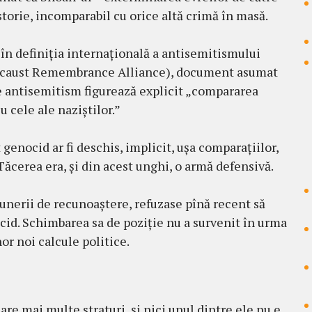
torie, incomparabil cu orice altă crimă în masă.
r în definiția internațională a antisemitismului
locaust Remembrance Alliance), document asumat
e antisemitism figurează explicit „compararea
 cele ale naziștilor.”
enocid ar fi deschis, implicit, ușa comparațiilor,
 Tăcerea era, și din acest unghi, o armă defensivă.
punerii de recunoaștere, refuzase pînă recent să
ocid. Schimbarea sa de poziție nu a survenit în urma
or noi calcule politice.
re mai multe straturi, și nici unul dintre ele nu e