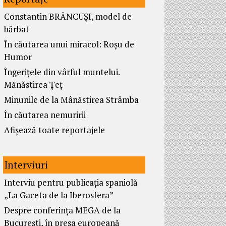
Constantin BRÂNCUȘI, model de
bărbat
În căutarea unui miracol: Roșu de
Humor
Îngerițele din vârful muntelui.
Mănăstirea Țeț
Minunile de la Mânăstirea Strâmba
În căutarea nemuririi
Afișează toate reportajele
Interviuri
Interviu pentru publicația spaniolă
„La Gaceta de la Iberosfera”
Despre conferința MEGA de la
București, în presa europeană