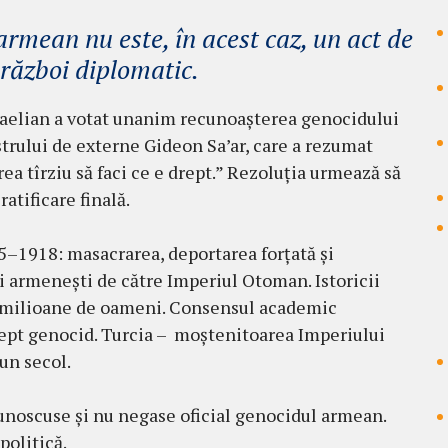
rmean nu este, în acest caz, un act de
e război diplomatic.
raelian a votat unanim recunoașterea genocidului
trului de externe Gideon Sa’ar, care a rezumat
rea tîrziu să faci ce e drept.” Rezoluția urmează să
atificare finală.
–1918: masacrarea, deportarea forțată și
 armenești de către Imperiul Otoman. Istoricii
,5 milioane de oameni. Consensul academic
rept genocid. Turcia – moștenitoarea Imperiului
un secol.
cunoscuse și nu negase oficial genocidul armean.
politică.