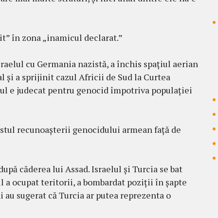
it” în zona „inamicul declarat.”
aelul cu Germania nazistă, a închis spațiul aerian
l și a sprijinit cazul Africii de Sud la Curtea
elul e judecat pentru genocid împotriva populației
ostul recunoașterii genocidului armean față de
după căderea lui Assad. Israelul și Turcia se bat
l a ocupat teritorii, a bombardat poziții în șapte
eni au sugerat că Turcia ar putea reprezenta o