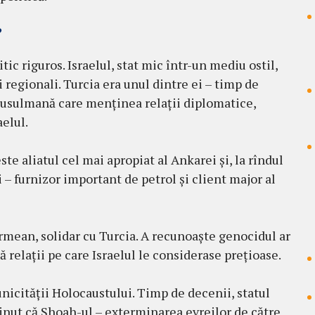
?
tic riguros. Israelul, stat mic într-un mediu ostil,
ți regionali. Turcia era unul dintre ei – timp de
 musulmană care menținea relații diplomatice,
elul.
te aliatul cel mai apropiat al Ankarei și, la rîndul
i – furnizor important de petrol și client major al
rmean, solidar cu Turcia. A recunoaște genocidul ar
 relații pe care Israelul le considerase prețioase.
unicității Holocaustului. Timp de decenii, statul
sținut că Shoah-ul – exterminarea evreilor de către