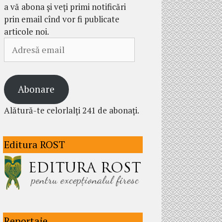
a vă abona și veți primi notificări
prin email cînd vor fi publicate
articole noi.
Adresă
email
Abonare
Alătură-te celorlalți 241 de abonați.
Editura ROST
Reportaje