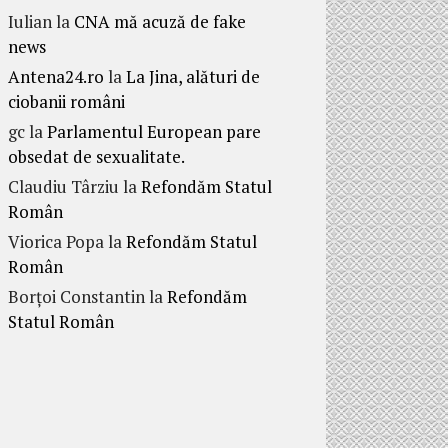
Iulian
la
CNA mă acuză de fake
news
Antena24.ro
la
La Jina, alături de
ciobanii români
gc
la
Parlamentul European pare
obsedat de sexualitate.
Claudiu Târziu
la
Refondăm Statul
Român
Viorica Popa
la
Refondăm Statul
Român
Borțoi Constantin
la
Refondăm
Statul Român