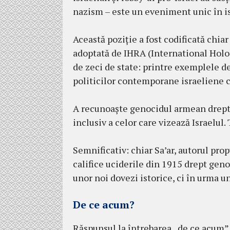
nazism – este un eveniment unic în is
Această poziție a fost codificată chia
adoptată de IHRA (International Ho
de zeci de state: printre exemplele d
politicilor contemporane israeliene cu
A recunoaște genocidul armean drept g
inclusiv a celor care vizează Israelul.
Semnificativ: chiar Sa’ar, autorul pro
califice uciderile din 1915 drept gen
unor noi dovezi istorice, ci în urma un
De ce acum?
Răspunsul la întrebarea „de ce acum” a