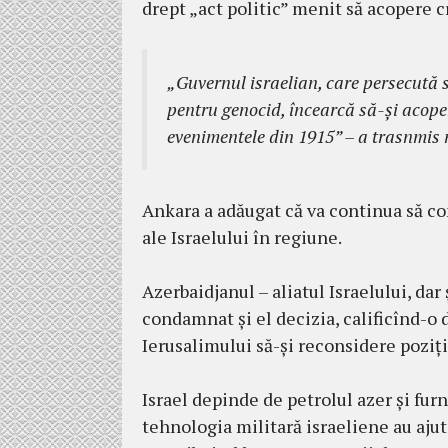
drept „act politic” menit să acopere c
„Guvernul israelian, care persecută s
pentru genocid, încearcă să-și acoper
evenimentele din 1915”
– a trasnmis 
Ankara a adăugat că va continua să co
ale Israelului în regiune.
Azerbaidjanul – aliatul Israelului, dar
condamnat și el decizia, calificînd-o d
Ierusalimului să-și reconsidere poziți
Israel depinde de petrolul azer și fu
tehnologia militară israeliene au aju