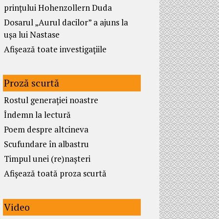
prințului Hohenzollern Duda
Dosarul „Aurul dacilor” a ajuns la
ușa lui Nastase
Afișează toate investigațiile
Proză scurtă
Rostul generației noastre
Îndemn la lectură
Poem despre altcineva
Scufundare în albastru
Timpul unei (re)nașteri
Afișează toată proza scurtă
Video