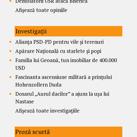
Demolatorii USR atacă Biserica
Afișează toate opiniile
Investigații
Alianța PSD-PD pentru vile și terenuri
Apărare Națională cu starlete și popi
Familia lui Geoană, tun imobiliar de 400.000
USD
Fascinanta ascensiune militară a prințului
Hohenzollern Duda
Dosarul „Aurul dacilor” a ajuns la ușa lui
Nastase
Afișează toate investigațiile
Proză scurtă