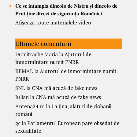
𝐂𝐞 𝐬𝐞 𝐢𝐧𝐭𝐚𝐦𝐩𝐥𝐚 𝐝𝐢𝐧𝐜𝐨𝐥𝐨 𝐝𝐞 𝐍𝐢𝐬𝐭𝐫𝐮 𝐬̦𝐢 𝐝𝐢𝐧𝐜𝐨𝐥𝐨 𝐝𝐞
𝐏𝐫𝐮𝐭 𝐭̦𝐢𝐧𝐞 𝐝𝐢𝐫𝐞𝐜𝐭 𝐝𝐞 𝐬𝐢𝐠𝐮𝐫𝐚𝐧𝐭̦𝐚 𝐑𝐨𝐦𝐚̂𝐧𝐢𝐞𝐢!
Afișează toate materialele video
Ultimele comentarii
Dumitrache Maria
la
Ajutorul de
înmormîntare numit PNRR
KEMAL
la
Ajutorul de înmormîntare numit
PNRR
SNL
la
CNA mă acuză de fake news
Iulian
la
CNA mă acuză de fake news
Antena24.ro
la
La Jina, alături de ciobanii
români
gc
la
Parlamentul European pare obsedat de
sexualitate.