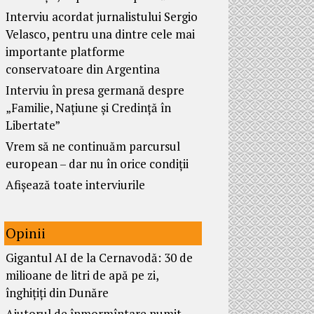
Interviu acordat jurnalistului Sergio
Velasco, pentru una dintre cele mai
importante platforme
conservatoare din Argentina
Interviu în presa germană despre
„Familie, Națiune și Credință în
Libertate”
Vrem să ne continuăm parcursul
european – dar nu în orice condiții
Afișează toate interviurile
Opinii
Gigantul AI de la Cernavodă: 30 de
milioane de litri de apă pe zi,
înghițiți din Dunăre
Ajutorul de înmormîntare numit