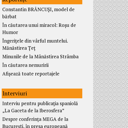
Constantin BRÂNCUȘI, model de
bărbat
În căutarea unui miracol: Roșu de
Humor
Îngerițele din vârful muntelui.
Mănăstirea Țeț
Minunile de la Mânăstirea Strâmba
În căutarea nemuririi
Afișează toate reportajele
Interviuri
Interviu pentru publicația spaniolă
„La Gaceta de la Iberosfera”
Despre conferința MEGA de la
București, în presa europeană