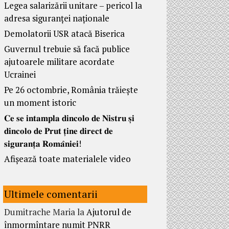
Legea salarizării unitare – pericol la
adresa siguranței naționale
Demolatorii USR atacă Biserica
Guvernul trebuie să facă publice
ajutoarele militare acordate
Ucrainei
Pe 26 octombrie, România trăiește
un moment istoric
𝐂𝐞 𝐬𝐞 𝐢𝐧𝐭𝐚𝐦𝐩𝐥𝐚 𝐝𝐢𝐧𝐜𝐨𝐥𝐨 𝐝𝐞 𝐍𝐢𝐬𝐭𝐫𝐮 𝐬̦𝐢
𝐝𝐢𝐧𝐜𝐨𝐥𝐨 𝐝𝐞 𝐏𝐫𝐮𝐭 𝐭̦𝐢𝐧𝐞 𝐝𝐢𝐫𝐞𝐜𝐭 𝐝𝐞
𝐬𝐢𝐠𝐮𝐫𝐚𝐧𝐭̦𝐚 𝐑𝐨𝐦𝐚̂𝐧𝐢𝐞𝐢!
Afișează toate materialele video
Ultimele comentarii
Dumitrache Maria
la
Ajutorul de
înmormîntare numit PNRR