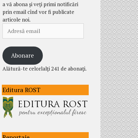
a vă abona și veți primi notificări
prin email cînd vor fi publicate
articole noi.
Adresă
email
Abonare
Alătură-te celorlalți 241 de abonați.
Editura ROST
Reportaje