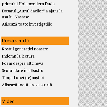
prințului Hohenzollern Duda
Dosarul „Aurul dacilor” a ajuns la
ușa lui Nastase
Afișează toate investigațiile
Proză scurtă
Rostul generației noastre
Îndemn la lectură
Poem despre altcineva
Scufundare în albastru
Timpul unei (re)nașteri
Afișează toată proza scurtă
Video