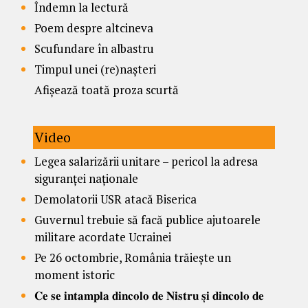
Îndemn la lectură
Poem despre altcineva
Scufundare în albastru
Timpul unei (re)nașteri
Afișează toată proza scurtă
Video
Legea salarizării unitare – pericol la adresa
siguranței naționale
Demolatorii USR atacă Biserica
Guvernul trebuie să facă publice ajutoarele
militare acordate Ucrainei
Pe 26 octombrie, România trăiește un
moment istoric
𝐂𝐞 𝐬𝐞 𝐢𝐧𝐭𝐚𝐦𝐩𝐥𝐚 𝐝𝐢𝐧𝐜𝐨𝐥𝐨 𝐝𝐞 𝐍𝐢𝐬𝐭𝐫𝐮 𝐬̦𝐢 𝐝𝐢𝐧𝐜𝐨𝐥𝐨 𝐝𝐞