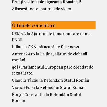
𝐏𝐫𝐮𝐭 𝐭̦𝐢𝐧𝐞 𝐝𝐢𝐫𝐞𝐜𝐭 𝐝𝐞 𝐬𝐢𝐠𝐮𝐫𝐚𝐧𝐭̦𝐚 𝐑𝐨𝐦𝐚̂𝐧𝐢𝐞𝐢!
Afișează toate materialele video
Ultimele comentarii
KEMAL
la
Ajutorul de înmormîntare numit
PNRR
Iulian
la
CNA mă acuză de fake news
Antena24.ro
la
La Jina, alături de ciobanii
români
gc
la
Parlamentul European pare obsedat de
sexualitate.
Claudiu Târziu
la
Refondăm Statul Român
Viorica Popa
la
Refondăm Statul Român
Borțoi Constantin
la
Refondăm Statul
Român