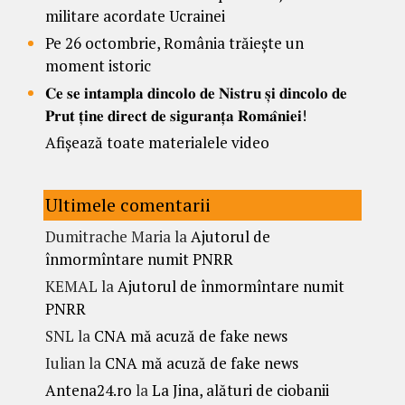
militare acordate Ucrainei
Pe 26 octombrie, România trăiește un
moment istoric
𝐂𝐞 𝐬𝐞 𝐢𝐧𝐭𝐚𝐦𝐩𝐥𝐚 𝐝𝐢𝐧𝐜𝐨𝐥𝐨 𝐝𝐞 𝐍𝐢𝐬𝐭𝐫𝐮 𝐬̦𝐢 𝐝𝐢𝐧𝐜𝐨𝐥𝐨 𝐝𝐞
𝐏𝐫𝐮𝐭 𝐭̦𝐢𝐧𝐞 𝐝𝐢𝐫𝐞𝐜𝐭 𝐝𝐞 𝐬𝐢𝐠𝐮𝐫𝐚𝐧𝐭̦𝐚 𝐑𝐨𝐦𝐚̂𝐧𝐢𝐞𝐢!
Afișează toate materialele video
Ultimele comentarii
Dumitrache Maria
la
Ajutorul de
înmormîntare numit PNRR
KEMAL
la
Ajutorul de înmormîntare numit
PNRR
SNL
la
CNA mă acuză de fake news
Iulian
la
CNA mă acuză de fake news
Antena24.ro
la
La Jina, alături de ciobanii