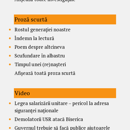
Proză scurtă
Rostul generației noastre
Îndemn la lectură
Poem despre altcineva
Scufundare în albastru
Timpul unei (re)nașteri
Afișează toată proza scurtă
Video
Legea salarizării unitare – pericol la adresa
siguranței naționale
Demolatorii USR atacă Biserica
Guvernul trebuie să facă publice ajutoarele