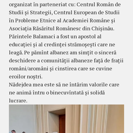
organizat în parteneriat cu: Centrul Român de
Studii și Strategii, Centrul European de Studii
în Probleme Etnice al Academiei Române și
Asociația Răsăritul Românesc din Chișinău.
Părintele Balamaci a fost un apostol al
educației și al credinței strămoșești care ne
leagă. Pe pămînt albanez am simțit o sinceră
deschidere a comunității albaneze față de frații
români/aromâni și cinstirea care se cuvine
eroilor noștri.
Nădejdea mea este să ne întărim valorile care
ne animă întru o binecuvîntată și solidă
lucrare.