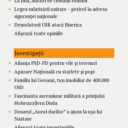
La Jina, alături de ciobanii români
Legea salarizării unitare – pericol la adresa
siguranței naționale
Demolatorii USR atacă Biserica
Afișează toate opiniile
Investigații
Alianța PSD-PD pentru vile și terenuri
Apărare Națională cu starlete și popi
Familia lui Geoană, tun imobiliar de 400.000
USD
Fascinanta ascensiune militară a prințului
Hohenzollern Duda
Dosarul „Aurul dacilor” a ajuns la ușa lui
Nastase
Afișează toate investigațiile