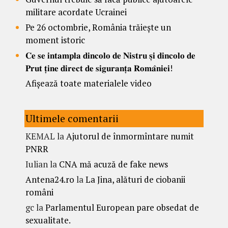
militare acordate Ucrainei
Pe 26 octombrie, România trăiește un
moment istoric
𝐂𝐞 𝐬𝐞 𝐢𝐧𝐭𝐚𝐦𝐩𝐥𝐚 𝐝𝐢𝐧𝐜𝐨𝐥𝐨 𝐝𝐞 𝐍𝐢𝐬𝐭𝐫𝐮 𝐬̦𝐢 𝐝𝐢𝐧𝐜𝐨𝐥𝐨 𝐝𝐞
𝐏𝐫𝐮𝐭 𝐭̦𝐢𝐧𝐞 𝐝𝐢𝐫𝐞𝐜𝐭 𝐝𝐞 𝐬𝐢𝐠𝐮𝐫𝐚𝐧𝐭̦𝐚 𝐑𝐨𝐦𝐚̂𝐧𝐢𝐞𝐢!
Afișează toate materialele video
Ultimele comentarii
KEMAL
la
Ajutorul de înmormîntare numit
PNRR
Iulian
la
CNA mă acuză de fake news
Antena24.ro
la
La Jina, alături de ciobanii
români
gc
la
Parlamentul European pare obsedat de
sexualitate.