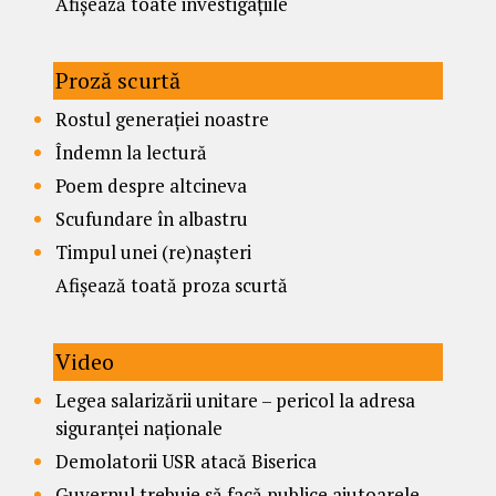
Afișează toate investigațiile
Proză scurtă
Rostul generației noastre
Îndemn la lectură
Poem despre altcineva
Scufundare în albastru
Timpul unei (re)nașteri
Afișează toată proza scurtă
Video
Legea salarizării unitare – pericol la adresa
siguranței naționale
Demolatorii USR atacă Biserica
Guvernul trebuie să facă publice ajutoarele