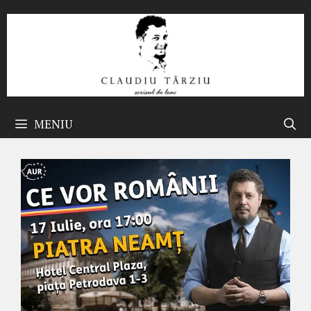
Sari
la
conținut
MENIU