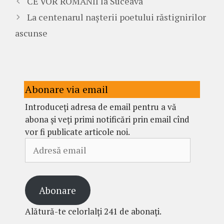
CE VOR ROMÂNII la Suceava
La centenarul nașterii poetului răstignirilor
ascunse
Abonare via email
Introduceți adresa de email pentru a vă
abona și veți primi notificări prin email cînd
vor fi publicate articole noi.
Adresă
email
Abonare
Alătură-te celorlalți 241 de abonați.