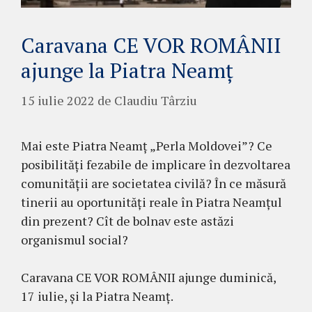
Caravana CE VOR ROMÂNII
ajunge la Piatra Neamț
15 iulie 2022
de
Claudiu Târziu
Mai este Piatra Neamț „Perla Moldovei”? Ce
posibilități fezabile de implicare în dezvoltarea
comunității are societatea civilă? În ce măsură
tinerii au oportunități reale în Piatra Neamțul
din prezent? Cît de bolnav este astăzi
organismul social?
Caravana CE VOR ROMÂNII ajunge duminică,
17 iulie, și la Piatra Neamț.