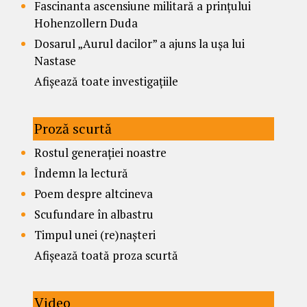
Fascinanta ascensiune militară a prințului
Hohenzollern Duda
Dosarul „Aurul dacilor” a ajuns la ușa lui
Nastase
Afișează toate investigațiile
Proză scurtă
Rostul generației noastre
Îndemn la lectură
Poem despre altcineva
Scufundare în albastru
Timpul unei (re)nașteri
Afișează toată proza scurtă
Video