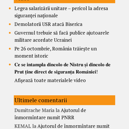
Legea salarizării unitare – pericol la adresa
siguranței naționale
Demolatorii USR atacă Biserica
Guvernul trebuie să facă publice ajutoarele
militare acordate Ucrainei
Pe 26 octombrie, România trăiește un
moment istoric
𝐂𝐞 𝐬𝐞 𝐢𝐧𝐭𝐚𝐦𝐩𝐥𝐚 𝐝𝐢𝐧𝐜𝐨𝐥𝐨 𝐝𝐞 𝐍𝐢𝐬𝐭𝐫𝐮 𝐬̦𝐢 𝐝𝐢𝐧𝐜𝐨𝐥𝐨 𝐝𝐞
𝐏𝐫𝐮𝐭 𝐭̦𝐢𝐧𝐞 𝐝𝐢𝐫𝐞𝐜𝐭 𝐝𝐞 𝐬𝐢𝐠𝐮𝐫𝐚𝐧𝐭̦𝐚 𝐑𝐨𝐦𝐚̂𝐧𝐢𝐞𝐢!
Afișează toate materialele video
Ultimele comentarii
Dumitrache Maria
la
Ajutorul de
înmormîntare numit PNRR
KEMAL
la
Ajutorul de înmormîntare numit