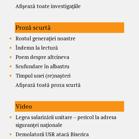
Afișează toate investigațiile
Proză scurtă
Rostul generației noastre
Îndemn la lectură
Poem despre altcineva
Scufundare în albastru
Timpul unei (re)nașteri
Afișează toată proza scurtă
Video
Legea salarizării unitare – pericol la adresa
siguranței naționale
Demolatorii USR atacă Biserica