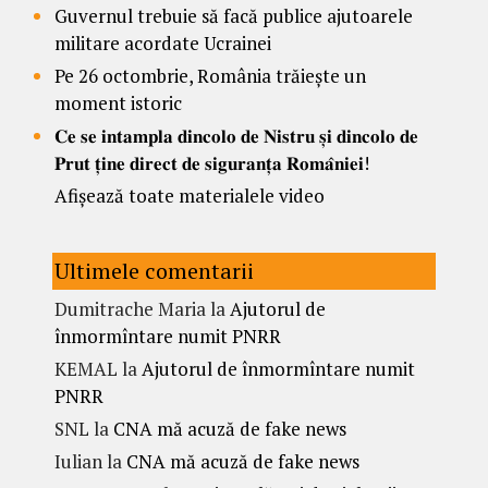
Guvernul trebuie să facă publice ajutoarele
militare acordate Ucrainei
Pe 26 octombrie, România trăiește un
moment istoric
𝐂𝐞 𝐬𝐞 𝐢𝐧𝐭𝐚𝐦𝐩𝐥𝐚 𝐝𝐢𝐧𝐜𝐨𝐥𝐨 𝐝𝐞 𝐍𝐢𝐬𝐭𝐫𝐮 𝐬̦𝐢 𝐝𝐢𝐧𝐜𝐨𝐥𝐨 𝐝𝐞
𝐏𝐫𝐮𝐭 𝐭̦𝐢𝐧𝐞 𝐝𝐢𝐫𝐞𝐜𝐭 𝐝𝐞 𝐬𝐢𝐠𝐮𝐫𝐚𝐧𝐭̦𝐚 𝐑𝐨𝐦𝐚̂𝐧𝐢𝐞𝐢!
Afișează toate materialele video
Ultimele comentarii
Dumitrache Maria
la
Ajutorul de
înmormîntare numit PNRR
KEMAL
la
Ajutorul de înmormîntare numit
PNRR
SNL
la
CNA mă acuză de fake news
Iulian
la
CNA mă acuză de fake news