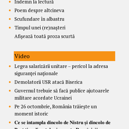
Îndemn la lectură
Poem despre altcineva
Scufundare în albastru
Timpul unei (re)nașteri
Afișează toată proza scurtă
Video
Legea salarizării unitare – pericol la adresa
siguranței naționale
Demolatorii USR atacă Biserica
Guvernul trebuie să facă publice ajutoarele
militare acordate Ucrainei
Pe 26 octombrie, România trăiește un
moment istoric
𝐂𝐞 𝐬𝐞 𝐢𝐧𝐭𝐚𝐦𝐩𝐥𝐚 𝐝𝐢𝐧𝐜𝐨𝐥𝐨 𝐝𝐞 𝐍𝐢𝐬𝐭𝐫𝐮 𝐬̦𝐢 𝐝𝐢𝐧𝐜𝐨𝐥𝐨 𝐝𝐞