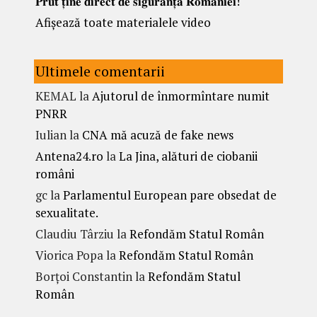
𝐏𝐫𝐮𝐭 𝐭̦𝐢𝐧𝐞 𝐝𝐢𝐫𝐞𝐜𝐭 𝐝𝐞 𝐬𝐢𝐠𝐮𝐫𝐚𝐧𝐭̦𝐚 𝐑𝐨𝐦𝐚̂𝐧𝐢𝐞𝐢!
Afișează toate materialele video
Ultimele comentarii
KEMAL
la
Ajutorul de înmormîntare numit
PNRR
Iulian
la
CNA mă acuză de fake news
Antena24.ro
la
La Jina, alături de ciobanii
români
gc
la
Parlamentul European pare obsedat de
sexualitate.
Claudiu Târziu
la
Refondăm Statul Român
Viorica Popa
la
Refondăm Statul Român
Borțoi Constantin
la
Refondăm Statul
Român