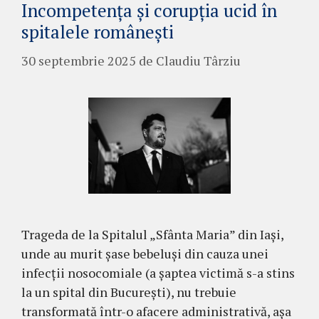
Incompetența și corupția ucid în
spitalele românești
30 septembrie 2025
de
Claudiu Târziu
Trageda de la Spitalul „Sfânta Maria” din Iaşi,
unde au murit șase bebeluși din cauza unei
infecții nosocomiale (a șaptea victimă s-a stins
la un spital din București), nu trebuie
transformată într-o afacere administrativă, așa