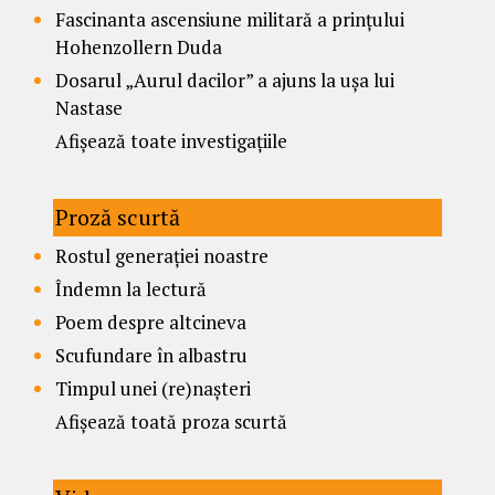
Fascinanta ascensiune militară a prințului
Hohenzollern Duda
Dosarul „Aurul dacilor” a ajuns la ușa lui
Nastase
Afișează toate investigațiile
Proză scurtă
Rostul generației noastre
Îndemn la lectură
Poem despre altcineva
Scufundare în albastru
Timpul unei (re)nașteri
Afișează toată proza scurtă