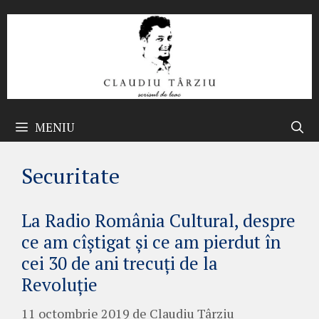
Sari
la
conținut
MENIU
Securitate
La Radio România Cultural, despre
ce am cîștigat și ce am pierdut în
cei 30 de ani trecuți de la
Revoluție
11 octombrie 2019
de
Claudiu Târziu