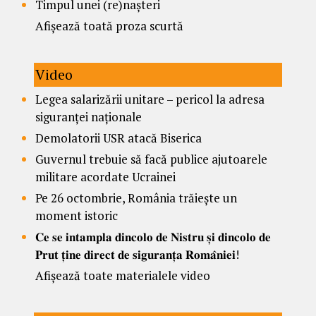
Timpul unei (re)nașteri
Afișează toată proza scurtă
Video
Legea salarizării unitare – pericol la adresa
siguranței naționale
Demolatorii USR atacă Biserica
Guvernul trebuie să facă publice ajutoarele
militare acordate Ucrainei
Pe 26 octombrie, România trăiește un
moment istoric
𝐂𝐞 𝐬𝐞 𝐢𝐧𝐭𝐚𝐦𝐩𝐥𝐚 𝐝𝐢𝐧𝐜𝐨𝐥𝐨 𝐝𝐞 𝐍𝐢𝐬𝐭𝐫𝐮 𝐬̦𝐢 𝐝𝐢𝐧𝐜𝐨𝐥𝐨 𝐝𝐞
𝐏𝐫𝐮𝐭 𝐭̦𝐢𝐧𝐞 𝐝𝐢𝐫𝐞𝐜𝐭 𝐝𝐞 𝐬𝐢𝐠𝐮𝐫𝐚𝐧𝐭̦𝐚 𝐑𝐨𝐦𝐚̂𝐧𝐢𝐞𝐢!
Afișează toate materialele video