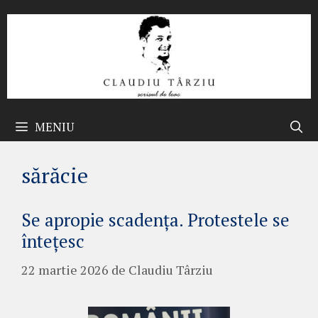
Sari
la
conținut
MENIU
sărăcie
Se apropie scadența. Protestele se
întețesc
22 martie 2026
de
Claudiu Târziu