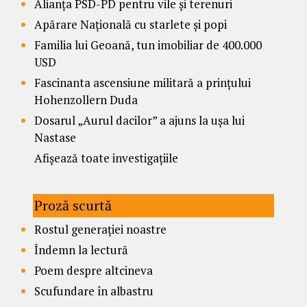
Alianța PSD-PD pentru vile și terenuri
Apărare Națională cu starlete și popi
Familia lui Geoană, tun imobiliar de 400.000
USD
Fascinanta ascensiune militară a prințului
Hohenzollern Duda
Dosarul „Aurul dacilor” a ajuns la ușa lui
Nastase
Afișează toate investigațiile
Proză scurtă
Rostul generației noastre
Îndemn la lectură
Poem despre altcineva
Scufundare în albastru