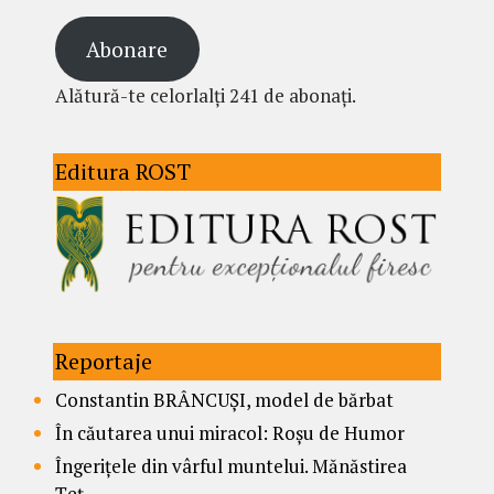
Abonare
Alătură-te celorlalți 241 de abonați.
Editura ROST
Reportaje
Constantin BRÂNCUȘI, model de bărbat
În căutarea unui miracol: Roșu de Humor
Îngerițele din vârful muntelui. Mănăstirea
Țeț