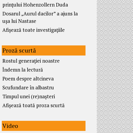
prințului Hohenzollern Duda
Dosarul „Aurul dacilor” a ajuns la
ușa lui Nastase
Afișează toate investigațiile
Proză scurtă
Rostul generației noastre
Îndemn la lectură
Poem despre altcineva
Scufundare în albastru
Timpul unei (re)nașteri
Afișează toată proza scurtă
Video