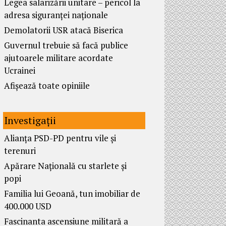
Legea salarizării unitare – pericol la
adresa siguranței naționale
Demolatorii USR atacă Biserica
Guvernul trebuie să facă publice
ajutoarele militare acordate
Ucrainei
Afișează toate opiniile
Investigații
Alianța PSD-PD pentru vile și
terenuri
Apărare Națională cu starlete și
popi
Familia lui Geoană, tun imobiliar de
400.000 USD
Fascinanta ascensiune militară a