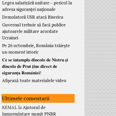
Legea salarizării unitare – pericol la
adresa siguranței naționale
Demolatorii USR atacă Biserica
Guvernul trebuie să facă publice
ajutoarele militare acordate
Ucrainei
Pe 26 octombrie, România trăiește
un moment istoric
𝐂𝐞 𝐬𝐞 𝐢𝐧𝐭𝐚𝐦𝐩𝐥𝐚 𝐝𝐢𝐧𝐜𝐨𝐥𝐨 𝐝𝐞 𝐍𝐢𝐬𝐭𝐫𝐮 𝐬̦𝐢
𝐝𝐢𝐧𝐜𝐨𝐥𝐨 𝐝𝐞 𝐏𝐫𝐮𝐭 𝐭̦𝐢𝐧𝐞 𝐝𝐢𝐫𝐞𝐜𝐭 𝐝𝐞
𝐬𝐢𝐠𝐮𝐫𝐚𝐧𝐭̦𝐚 𝐑𝐨𝐦𝐚̂𝐧𝐢𝐞𝐢!
Afișează toate materialele video
Ultimele comentarii
KEMAL
la
Ajutorul de
înmormîntare numit PNRR