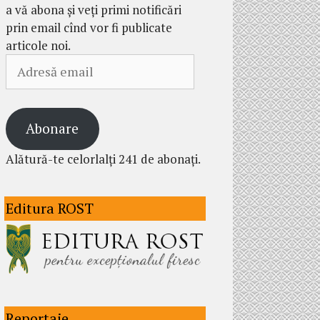
a vă abona și veți primi notificări
prin email cînd vor fi publicate
articole noi.
Adresă
email
Abonare
Alătură-te celorlalți 241 de abonați.
Editura ROST
Reportaje