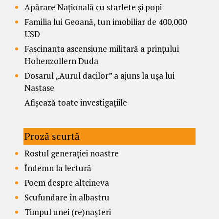
Apărare Națională cu starlete și popi
Familia lui Geoană, tun imobiliar de 400.000
USD
Fascinanta ascensiune militară a prințului
Hohenzollern Duda
Dosarul „Aurul dacilor” a ajuns la ușa lui
Nastase
Afișează toate investigațiile
Proză scurtă
Rostul generației noastre
Îndemn la lectură
Poem despre altcineva
Scufundare în albastru
Timpul unei (re)nașteri