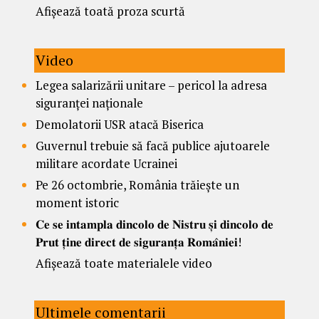
Afișează toată proza scurtă
Video
Legea salarizării unitare – pericol la adresa
siguranței naționale
Demolatorii USR atacă Biserica
Guvernul trebuie să facă publice ajutoarele
militare acordate Ucrainei
Pe 26 octombrie, România trăiește un
moment istoric
𝐂𝐞 𝐬𝐞 𝐢𝐧𝐭𝐚𝐦𝐩𝐥𝐚 𝐝𝐢𝐧𝐜𝐨𝐥𝐨 𝐝𝐞 𝐍𝐢𝐬𝐭𝐫𝐮 𝐬̦𝐢 𝐝𝐢𝐧𝐜𝐨𝐥𝐨 𝐝𝐞
𝐏𝐫𝐮𝐭 𝐭̦𝐢𝐧𝐞 𝐝𝐢𝐫𝐞𝐜𝐭 𝐝𝐞 𝐬𝐢𝐠𝐮𝐫𝐚𝐧𝐭̦𝐚 𝐑𝐨𝐦𝐚̂𝐧𝐢𝐞𝐢!
Afișează toate materialele video
Ultimele comentarii