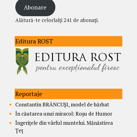
Abonare
Alătură-te celorlalți 241 de abonați.
Editura ROST
Reportaje
Constantin BRÂNCUȘI, model de bărbat
În căutarea unui miracol: Roșu de Humor
Îngerițele din vârful muntelui. Mănăstirea
Țeț