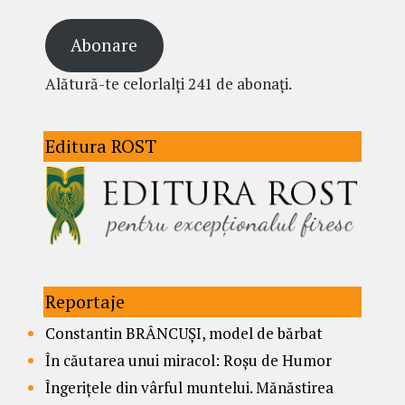
Abonare
Alătură-te celorlalți 241 de abonați.
Editura ROST
Reportaje
Constantin BRÂNCUȘI, model de bărbat
În căutarea unui miracol: Roșu de Humor
Îngerițele din vârful muntelui. Mănăstirea