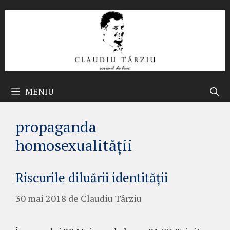
Sari
la
conținut
MENIU
propaganda
homosexualității
Riscurile diluării identității
30 mai 2018
de
Claudiu Târziu