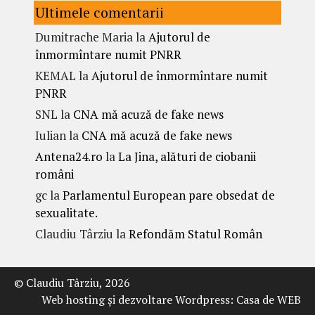
Ultimele comentarii
Dumitrache Maria
la
Ajutorul de
înmormîntare numit PNRR
KEMAL
la
Ajutorul de înmormîntare numit
PNRR
SNL
la
CNA mă acuză de fake news
Iulian
la
CNA mă acuză de fake news
Antena24.ro
la
La Jina, alături de ciobanii
români
gc
la
Parlamentul European pare obsedat de
sexualitate.
Claudiu Târziu
la
Refondăm Statul Român
© Claudiu Târziu, 2026
Web hosting şi dezvoltare Wordpress:
Casa de WEB