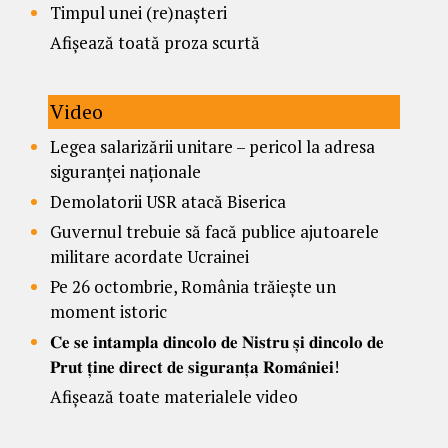
Timpul unei (re)nașteri
Afișează toată proza scurtă
Video
Legea salarizării unitare – pericol la adresa
siguranței naționale
Demolatorii USR atacă Biserica
Guvernul trebuie să facă publice ajutoarele
militare acordate Ucrainei
Pe 26 octombrie, România trăiește un
moment istoric
𝐂𝐞 𝐬𝐞 𝐢𝐧𝐭𝐚𝐦𝐩𝐥𝐚 𝐝𝐢𝐧𝐜𝐨𝐥𝐨 𝐝𝐞 𝐍𝐢𝐬𝐭𝐫𝐮 𝐬̦𝐢 𝐝𝐢𝐧𝐜𝐨𝐥𝐨 𝐝𝐞
𝐏𝐫𝐮𝐭 𝐭̦𝐢𝐧𝐞 𝐝𝐢𝐫𝐞𝐜𝐭 𝐝𝐞 𝐬𝐢𝐠𝐮𝐫𝐚𝐧𝐭̦𝐚 𝐑𝐨𝐦𝐚̂𝐧𝐢𝐞𝐢!
Afișează toate materialele video