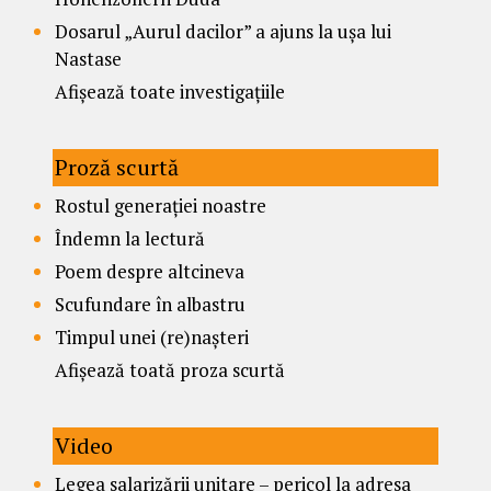
Dosarul „Aurul dacilor” a ajuns la ușa lui
Nastase
Afișează toate investigațiile
Proză scurtă
Rostul generației noastre
Îndemn la lectură
Poem despre altcineva
Scufundare în albastru
Timpul unei (re)nașteri
Afișează toată proza scurtă
Video
Legea salarizării unitare – pericol la adresa