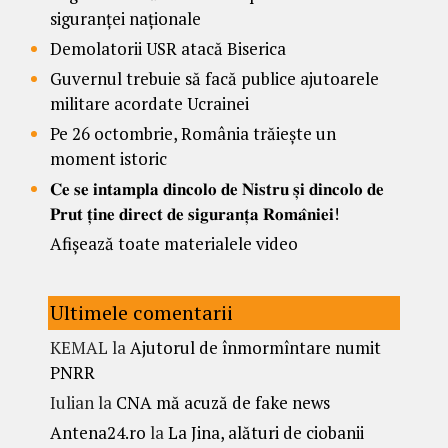
siguranței naționale
Demolatorii USR atacă Biserica
Guvernul trebuie să facă publice ajutoarele
militare acordate Ucrainei
Pe 26 octombrie, România trăiește un
moment istoric
𝐂𝐞 𝐬𝐞 𝐢𝐧𝐭𝐚𝐦𝐩𝐥𝐚 𝐝𝐢𝐧𝐜𝐨𝐥𝐨 𝐝𝐞 𝐍𝐢𝐬𝐭𝐫𝐮 𝐬̦𝐢 𝐝𝐢𝐧𝐜𝐨𝐥𝐨 𝐝𝐞
𝐏𝐫𝐮𝐭 𝐭̦𝐢𝐧𝐞 𝐝𝐢𝐫𝐞𝐜𝐭 𝐝𝐞 𝐬𝐢𝐠𝐮𝐫𝐚𝐧𝐭̦𝐚 𝐑𝐨𝐦𝐚̂𝐧𝐢𝐞𝐢!
Afișează toate materialele video
Ultimele comentarii
KEMAL
la
Ajutorul de înmormîntare numit
PNRR
Iulian
la
CNA mă acuză de fake news
Antena24.ro
la
La Jina, alături de ciobanii