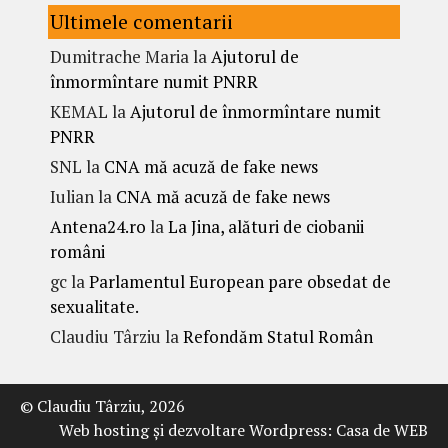
Ultimele comentarii
Dumitrache Maria
la
Ajutorul de
înmormîntare numit PNRR
KEMAL
la
Ajutorul de înmormîntare numit
PNRR
SNL
la
CNA mă acuză de fake news
Iulian
la
CNA mă acuză de fake news
Antena24.ro
la
La Jina, alături de ciobanii
români
gc
la
Parlamentul European pare obsedat de
sexualitate.
Claudiu Târziu
la
Refondăm Statul Român
© Claudiu Târziu, 2026
Web hosting şi dezvoltare Wordpress:
Casa de WEB