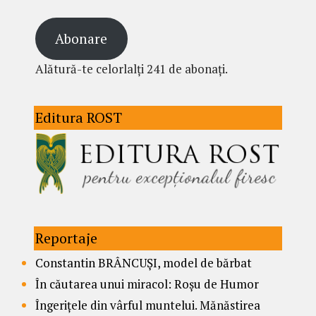
Abonare
Alătură-te celorlalți 241 de abonați.
Editura ROST
Reportaje
Constantin BRÂNCUȘI, model de bărbat
În căutarea unui miracol: Roșu de Humor
Îngerițele din vârful muntelui. Mănăstirea