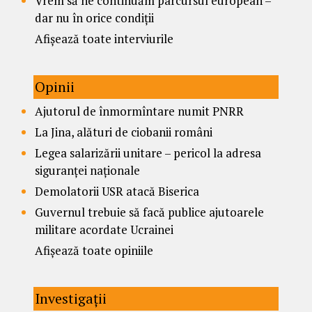
Vrem să ne continuăm parcursul european –
dar nu în orice condiții
Afișează toate interviurile
Opinii
Ajutorul de înmormîntare numit PNRR
La Jina, alături de ciobanii români
Legea salarizării unitare – pericol la adresa
siguranței naționale
Demolatorii USR atacă Biserica
Guvernul trebuie să facă publice ajutoarele
militare acordate Ucrainei
Afișează toate opiniile
Investigații