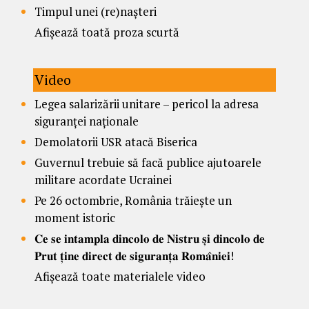
Timpul unei (re)nașteri
Afișează toată proza scurtă
Video
Legea salarizării unitare – pericol la adresa
siguranței naționale
Demolatorii USR atacă Biserica
Guvernul trebuie să facă publice ajutoarele
militare acordate Ucrainei
Pe 26 octombrie, România trăiește un
moment istoric
𝐂𝐞 𝐬𝐞 𝐢𝐧𝐭𝐚𝐦𝐩𝐥𝐚 𝐝𝐢𝐧𝐜𝐨𝐥𝐨 𝐝𝐞 𝐍𝐢𝐬𝐭𝐫𝐮 𝐬̦𝐢 𝐝𝐢𝐧𝐜𝐨𝐥𝐨 𝐝𝐞
𝐏𝐫𝐮𝐭 𝐭̦𝐢𝐧𝐞 𝐝𝐢𝐫𝐞𝐜𝐭 𝐝𝐞 𝐬𝐢𝐠𝐮𝐫𝐚𝐧𝐭̦𝐚 𝐑𝐨𝐦𝐚̂𝐧𝐢𝐞𝐢!
Afișează toate materialele video