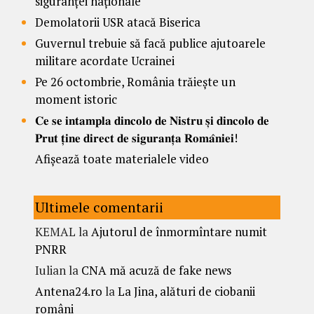
siguranței naționale
Demolatorii USR atacă Biserica
Guvernul trebuie să facă publice ajutoarele
militare acordate Ucrainei
Pe 26 octombrie, România trăiește un
moment istoric
𝐂𝐞 𝐬𝐞 𝐢𝐧𝐭𝐚𝐦𝐩𝐥𝐚 𝐝𝐢𝐧𝐜𝐨𝐥𝐨 𝐝𝐞 𝐍𝐢𝐬𝐭𝐫𝐮 𝐬̦𝐢 𝐝𝐢𝐧𝐜𝐨𝐥𝐨 𝐝𝐞
𝐏𝐫𝐮𝐭 𝐭̦𝐢𝐧𝐞 𝐝𝐢𝐫𝐞𝐜𝐭 𝐝𝐞 𝐬𝐢𝐠𝐮𝐫𝐚𝐧𝐭̦𝐚 𝐑𝐨𝐦𝐚̂𝐧𝐢𝐞𝐢!
Afișează toate materialele video
Ultimele comentarii
KEMAL
la
Ajutorul de înmormîntare numit
PNRR
Iulian
la
CNA mă acuză de fake news
Antena24.ro
la
La Jina, alături de ciobanii
români