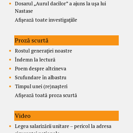
Dosarul „Aurul dacilor” a ajuns la ușa lui
Nastase
Afișează toate investigațiile
Proză scurtă
Rostul generației noastre
Îndemn la lectură
Poem despre altcineva
Scufundare în albastru
Timpul unei (re)nașteri
Afișează toată proza scurtă
Video
Legea salarizării unitare – pericol la adresa