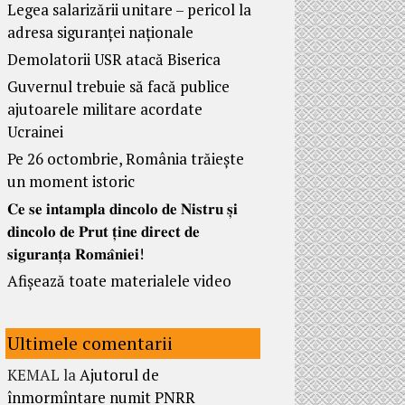
Legea salarizării unitare – pericol la
adresa siguranței naționale
Demolatorii USR atacă Biserica
Guvernul trebuie să facă publice
ajutoarele militare acordate
Ucrainei
Pe 26 octombrie, România trăiește
un moment istoric
𝐂𝐞 𝐬𝐞 𝐢𝐧𝐭𝐚𝐦𝐩𝐥𝐚 𝐝𝐢𝐧𝐜𝐨𝐥𝐨 𝐝𝐞 𝐍𝐢𝐬𝐭𝐫𝐮 𝐬̦𝐢
𝐝𝐢𝐧𝐜𝐨𝐥𝐨 𝐝𝐞 𝐏𝐫𝐮𝐭 𝐭̦𝐢𝐧𝐞 𝐝𝐢𝐫𝐞𝐜𝐭 𝐝𝐞
𝐬𝐢𝐠𝐮𝐫𝐚𝐧𝐭̦𝐚 𝐑𝐨𝐦𝐚̂𝐧𝐢𝐞𝐢!
Afișează toate materialele video
Ultimele comentarii
KEMAL
la
Ajutorul de
înmormîntare numit PNRR