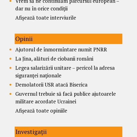
Vrem să ne continuăm parcursul european –
dar nu în orice condiții
Afișează toate interviurile
Opinii
Ajutorul de înmormîntare numit PNRR
La Jina, alături de ciobanii români
Legea salarizării unitare – pericol la adresa
siguranței naționale
Demolatorii USR atacă Biserica
Guvernul trebuie să facă publice ajutoarele
militare acordate Ucrainei
Afișează toate opiniile
Investigații