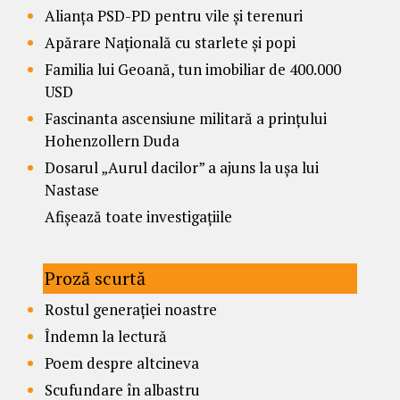
Alianța PSD-PD pentru vile și terenuri
Apărare Națională cu starlete și popi
Familia lui Geoană, tun imobiliar de 400.000
USD
Fascinanta ascensiune militară a prințului
Hohenzollern Duda
Dosarul „Aurul dacilor” a ajuns la ușa lui
Nastase
Afișează toate investigațiile
Proză scurtă
Rostul generației noastre
Îndemn la lectură
Poem despre altcineva
Scufundare în albastru