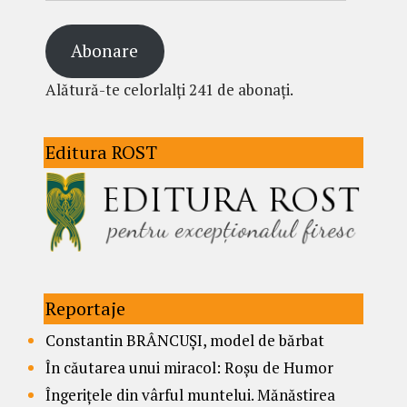
Abonare
Alătură-te celorlalți 241 de abonați.
Editura ROST
Reportaje
Constantin BRÂNCUȘI, model de bărbat
În căutarea unui miracol: Roșu de Humor
Îngerițele din vârful muntelui. Mănăstirea