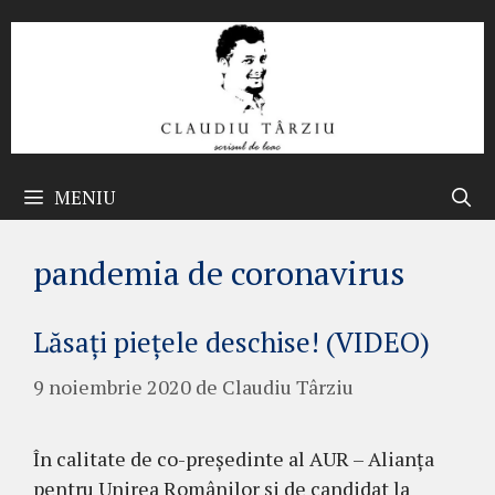
Sari
la
conținut
MENIU
pandemia de coronavirus
Lăsați piețele deschise! (VIDEO)
9 noiembrie 2020
de
Claudiu Târziu
În calitate de co-președinte al AUR – Alianța
pentru Unirea Românilor și de candidat la