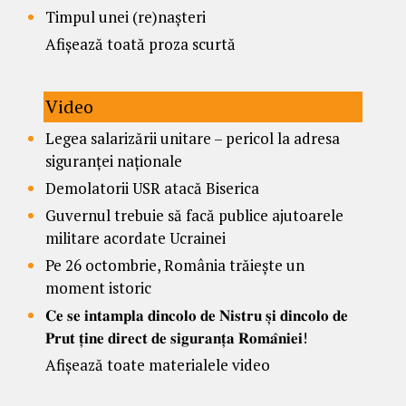
Timpul unei (re)nașteri
Afișează toată proza scurtă
Video
Legea salarizării unitare – pericol la adresa
siguranței naționale
Demolatorii USR atacă Biserica
Guvernul trebuie să facă publice ajutoarele
militare acordate Ucrainei
Pe 26 octombrie, România trăiește un
moment istoric
𝐂𝐞 𝐬𝐞 𝐢𝐧𝐭𝐚𝐦𝐩𝐥𝐚 𝐝𝐢𝐧𝐜𝐨𝐥𝐨 𝐝𝐞 𝐍𝐢𝐬𝐭𝐫𝐮 𝐬̦𝐢 𝐝𝐢𝐧𝐜𝐨𝐥𝐨 𝐝𝐞
𝐏𝐫𝐮𝐭 𝐭̦𝐢𝐧𝐞 𝐝𝐢𝐫𝐞𝐜𝐭 𝐝𝐞 𝐬𝐢𝐠𝐮𝐫𝐚𝐧𝐭̦𝐚 𝐑𝐨𝐦𝐚̂𝐧𝐢𝐞𝐢!
Afișează toate materialele video