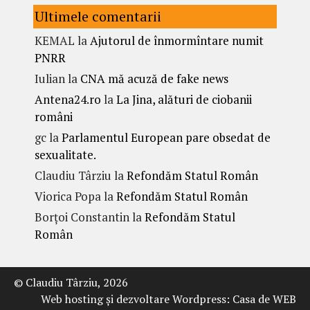
Ultimele comentarii
KEMAL
la
Ajutorul de înmormîntare numit
PNRR
Iulian
la
CNA mă acuză de fake news
Antena24.ro
la
La Jina, alături de ciobanii
români
gc
la
Parlamentul European pare obsedat de
sexualitate.
Claudiu Târziu
la
Refondăm Statul Român
Viorica Popa
la
Refondăm Statul Român
Borțoi Constantin
la
Refondăm Statul
Român
© Claudiu Târziu, 2026
Web hosting şi dezvoltare Wordpress:
Casa de WEB